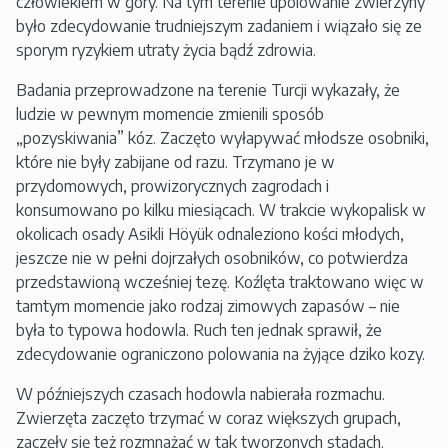
człowiekiem w góry. Na tym terenie upolowanie zwierzyny
było zdecydowanie trudniejszym zadaniem i wiązało się ze
sporym ryzykiem utraty życia bądź zdrowia.
Badania przeprowadzone na terenie Turcji wykazały, że
ludzie w pewnym momencie zmienili sposób
„pozyskiwania” kóz. Zaczęto wyłapywać młodsze osobniki,
które nie były zabijane od razu. Trzymano je w
przydomowych, prowizorycznych zagrodach i
konsumowano po kilku miesiącach. W trakcie wykopalisk w
okolicach osady Asikli Höyük odnaleziono kości młodych,
jeszcze nie w pełni dojrzałych osobników, co potwierdza
przedstawioną wcześniej tezę. Koźlęta traktowano więc w
tamtym momencie jako rodzaj zimowych zapasów – nie
była to typowa hodowla. Ruch ten jednak sprawił, że
zdecydowanie ograniczono polowania na żyjące dziko kozy.
W późniejszych czasach hodowla nabierała rozmachu.
Zwierzęta zaczęto trzymać w coraz większych grupach,
zaczęły się też rozmnażać w tak tworzonych stadach.