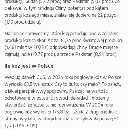
produkcji), Sudan (5,42 proc.) oraz Pakistan (5,02 proc.). Co
ciekawe, w tym rankingu Chiny, potentat pod kątem
produkcji koziego mięsa, znalazł się dopiero na 22 pozycji
(1,10 proc. udziału).
Na koniec sprawdźmy, który kraj przoduje pod względem
produkcji kozich skór. Aż za 34,24 proc. światowej produkcji
(1,461 mln t w 2023 r.) odpowiadają Chiny. Drugie miejsce
zajmują Indie (19,77 proc.), a trzecie Pakistan (8,94 proc.).
Ile kóz jest w Polsce
Według danych GUS, w 2024 roku pogłowie kóz w Polsce
wyniosło 63,5 tys. sztuk. Czy to dużo, czy mało? To zależy,
z jakiej perspektywy spojrzymy. Patrząc na wartości
odnotowane w ostatnich dwóch dekadach, możemy
stwierdzić, że liczba ta nie robi wrażenia. W 2004 roku
pogłowie kóz wynosiło 175,8 tys. sztuk. Z drugiej jednak
strony były lata, w których liczba ta oscylowała poniżej 50
tys. (2016-2019).