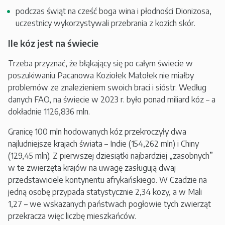
podczas świąt na cześć boga wina i płodności Dionizosa,
uczestnicy wykorzystywali przebrania z kozich skór.
Ile kóz jest na świecie
Trzeba przyznać, że błąkający się po całym świecie w
poszukiwaniu Pacanowa Koziołek Matołek nie miałby
problemów ze znalezieniem swoich braci i sióstr. Według
danych FAO, na świecie w 2023 r. było ponad miliard kóz – a
dokładnie 1126,836 mln.
Granicę 100 mln hodowanych kóz przekroczyły dwa
najludniejsze krajach świata – Indie (154,262 mln) i Chiny
(129,45 mln). Z pierwszej dziesiątki najbardziej „zasobnych”
w te zwierzęta krajów na uwagę zasługują dwaj
przedstawiciele kontynentu afrykańskiego. W Czadzie na
jedną osobę przypada statystycznie 2,34 kozy, a w Mali
1,27 – we wskazanych państwach pogłowie tych zwierząt
przekracza więc liczbę mieszkańców.