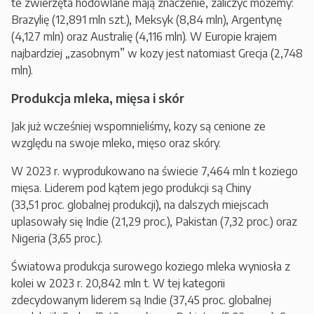
te zwierzęta hodowlane mają znaczenie, zaliczyć możemy:
Brazylię (12,891 mln szt.), Meksyk (8,84 mln), Argentynę
(4,127 mln) oraz Australię (4,116 mln). W Europie krajem
najbardziej „zasobnym” w kozy jest natomiast Grecja (2,748
mln).
Produkcja mleka, mięsa i skór
Jak już wcześniej wspomnieliśmy, kozy są cenione ze
względu na swoje mleko, mięso oraz skóry.
W 2023 r. wyprodukowano na świecie 7,464 mln t koziego
mięsa. Liderem pod kątem jego produkcji są Chiny
(33,51 proc. globalnej produkcji), na dalszych miejscach
uplasowały się Indie (21,29 proc.), Pakistan (7,32 proc.) oraz
Nigeria (3,65 proc.).
Światowa produkcja surowego koziego mleka wyniosła z
kolei w 2023 r. 20,842 mln t. W tej kategorii
zdecydowanym liderem są Indie (37,45 proc. globalnej