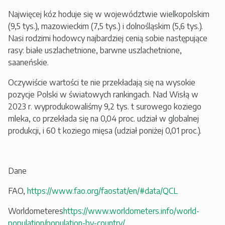
Najwięcej kóz hoduje się w województwie wielkopolskim
(9,5 tys.), mazowieckim (7,5 tys.) i dolnośląskim (5,6 tys.).
Nasi rodzimi hodowcy najbardziej cenią sobie następujące
rasy: białe uszlachetnione, barwne uszlachetnione,
saaneńskie.
Oczywiście wartości te nie przekładają się na wysokie
pozycje Polski w światowych rankingach. Nad Wisłą w
2023 r. wyprodukowaliśmy 9,2 tys. t surowego koziego
mleka, co przekłada się na 0,04 proc. udział w globalnej
produkcji, i 60 t koziego mięsa (udział poniżej 0,01 proc.).
Dane
FAO,
https://www.fao.org/faostat/en/#data/QCL
Worldometeres
https://www.worldometers.info/world-
population/population-by-country/