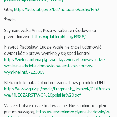
GUS,
https://bdl.stat.gov.pl/bdl/metadane/cechy/1442
Źródła
Szymanowska Anna, Koza w kulturze i środowisku
przyrodniczym,
https://up.lublin.pl/blog/13388/
Nawrot Radosław, Ludzie wcale nie chcieli udomowić
owiec i kóz. Sprawy wymknęły się spod kontroli,
https://zielona.interia.pl/przyroda/zwierzeta/news-ludzie-
wcale-nie-chcieli-udomowic-owiec-i-koz-sprawy-
wymknel,nId,7223069
Klebaniuk Renata, Od udomowienia kozy po mleko UHT,
https://www.quixi.pl/media/Fragmenty_ksiazek/PL/Branzo
we/MLECZARSTWO%20polskie%20.pdf
W całej Polsce rośnie hodowla kóz. Nie zgadniecie, gdzie
jest ich najwięcej,
https://wiescirolnicze.pl/inne-hodowle/w-