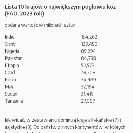
Lista 10 krajów o największym pogłowiu kóz
(FAO, 2023 rok)
podana wartość w milionach sztuk
Indie
154,262
Chiny
129,450
Nigeria
89,294
Pakistan
84,738
Etiopia
53,572
Czad
49,308
Kenia
34,989
Mali
32,194
Sudan
31,416
Tanzania
27,587
Jak widać, w zestawieniu dominują kraje afrykańskie (7) i
azjatyckie (3). Do państw z innych kontynentów, w których