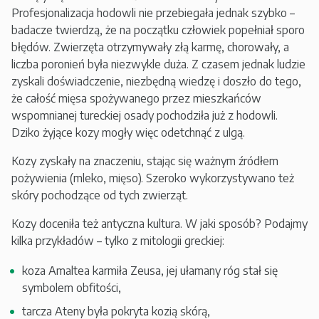
Profesjonalizacja hodowli nie przebiegała jednak szybko –
badacze twierdzą, że na początku człowiek popełniał sporo
błędów. Zwierzęta otrzymywały złą karmę, chorowały, a
liczba poronień była niezwykle duża. Z czasem jednak ludzie
zyskali doświadczenie, niezbędną wiedzę i doszło do tego,
że całość mięsa spożywanego przez mieszkańców
wspomnianej tureckiej osady pochodziła już z hodowli.
Dziko żyjące kozy mogły więc odetchnąć z ulgą.
Kozy zyskały na znaczeniu, stając się ważnym źródłem
pożywienia (mleko, mięso). Szeroko wykorzystywano też
skóry pochodzące od tych zwierząt.
Kozy doceniła też antyczna kultura. W jaki sposób? Podajmy
kilka przykładów – tylko z mitologii greckiej:
koza Amaltea karmiła Zeusa, jej ułamany róg stał się
symbolem obfitości,
tarcza Ateny była pokryta kozią skórą,