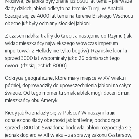
Możliwe, że jabłka były znane już 8500 lat temu – pierwsze
ślady dzikich jabłoni odkryto na terenie Turcji, w Anatolii.
Szacuje się, że 4000 lat temu na terenie Bliskiego Wschodu
obecne już były odmiany słodkiej jabłoni.
Z czasem jabłka trafiły do Grecji, a następnie do Rzymu (jak
widać mieszkańcy największego wówczas imperium
importowali z Hellady nie tylko bogów). Rzymskie kroniki
sprzed 3000 lat wspominały już o 26 odmianach tego
owocu (dzisiaj jest ich 8000).
Odkrycia geograficzne, które miały miejsce w XV wieku i
później, doprowadziły do upowszechnienia jabłoni na całym
świecie. Od tego momentu smak jabłek mogli docenić m.in.
mieszkańcy obu Ameryk.
Kiedy jabłka znalazły się w Polsce? W naszym kraju
odnaleziono ślady obecności jabłoni leśnej pochodzące
sprzed 2800 lat. Świadoma hodowla jabłoni rozpoczęła się
jednak dopiero w XII wieku – za sprawą zakonu Cystersów,