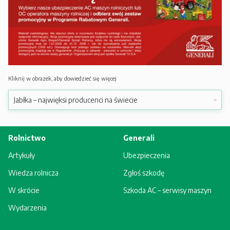
Kliknij w obrazek, aby dowiedzieć się więcej
Rolnictwo
Generali
Artykuły
Ubezpieczenia
Wiedza rolnicza
Zgłoś szkodę
W skrócie
Szkoda AC – serwisy maszyn
Wydarzenia