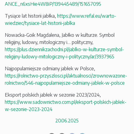
ANCE_n6xsHie4W8iP/139445489/151657095
Tysiące lat historii jabłka,
https://www.refal.eu/warto-
wiedziec/tysiace-lat-historii-jablka
Nowacka-Goik Magdalena, Jabłko w kulturze. Symbol
religijny, ludowy, mitologiczny i… polityczny,
https://plus.dziennikzachodni.pl/jablko-w-kulturze-symbol-
religijny-ludowy-mitologiczny-i-polityczny/ar/3937965
Najpopularniejsze odmiany jabłek w Polsce,
https://rolnictwo-przyszlosci.pl/aktualnosci/zrownowazone-
rolnictwo/546-najpopularniejsze-odmiany-jablek-w-polsce
Eksport polskich jabłek w sezonie 2023/2024,
https://www.sadownictwo.com.pl/eksport-polskich-jablek-
w-sezonie-2023-2024
20.06.2025