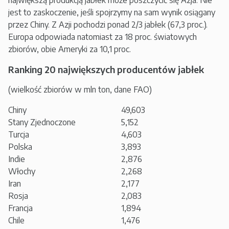
największą produkcją jabłek może poszczycić się Azja. Nie
jest to zaskoczenie, jeśli spojrzymy na sam wynik osiągany
przez Chiny. Z Azji pochodzi ponad 2/3 jabłek (67,3 proc.).
Europa odpowiada natomiast za 18 proc. światowych
zbiorów, obie Ameryki za 10,1 proc.
Ranking 20 największych producentów jabłek
(wielkość zbiorów w mln ton, dane FAO)
Chiny
49,603
Stany Zjednoczone
5,152
Turcja
4,603
Polska
3,893
Indie
2,876
Włochy
2,268
Iran
2,177
Rosja
2,083
Francja
1,894
Chile
1,476