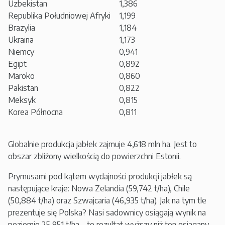
Uzbekistan
1,386
Republika Południowej Afryki
1,199
Brazylia
1,184
Ukraina
1,173
Niemcy
0,941
Egipt
0,892
Maroko
0,860
Pakistan
0,822
Meksyk
0,815
Korea Północna
0,811
Globalnie produkcja jabłek zajmuje 4,618 mln ha. Jest to
obszar zbliżony wielkością do powierzchni Estonii.
Prymusami pod kątem wydajności produkcji jabłek są
następujące kraje: Nowa Zelandia (59,742 t/ha), Chile
(50,884 t/ha) oraz Szwajcaria (46,935 t/ha). Jak na tym tle
prezentuje się Polska? Nasi sadownicy osiągają wynik na
poziomie 25,951 t/ha – to rezultat wyższy niż ten osiągany