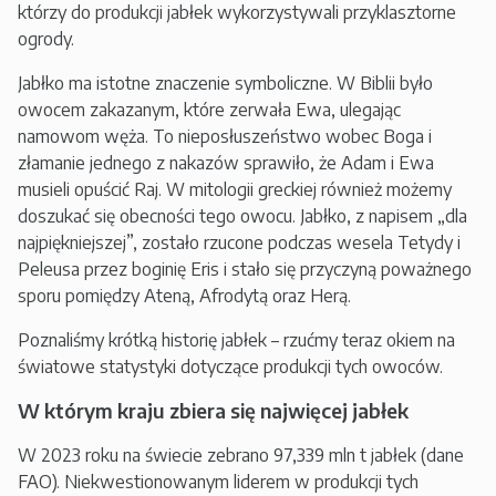
którzy do produkcji jabłek wykorzystywali przyklasztorne
ogrody.
Jabłko ma istotne znaczenie symboliczne. W Biblii było
owocem zakazanym, które zerwała Ewa, ulegając
namowom węża. To nieposłuszeństwo wobec Boga i
złamanie jednego z nakazów sprawiło, że Adam i Ewa
musieli opuścić Raj. W mitologii greckiej również możemy
doszukać się obecności tego owocu. Jabłko, z napisem „dla
najpiękniejszej”, zostało rzucone podczas wesela Tetydy i
Peleusa przez boginię Eris i stało się przyczyną poważnego
sporu pomiędzy Ateną, Afrodytą oraz Herą.
Poznaliśmy krótką historię jabłek – rzućmy teraz okiem na
światowe statystyki dotyczące produkcji tych owoców.
W którym kraju zbiera się najwięcej jabłek
W 2023 roku na świecie zebrano 97,339 mln t jabłek (dane
FAO). Niekwestionowanym liderem w produkcji tych