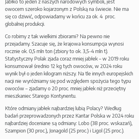
Jabłko to jeden z naszych narodowych symboli, jest
owocem szeroko kojarzonym z Polską na świecie. Nie ma
się co dziwić, odpowiadamy w końcu za ok. 4 proc.
globalnej produkcji.
Co robimy z tak wielkimi zbiorami? Na pewno nie
przejadamy. Szacuje się, że krajowa konsumpcja wynosi
rocznie ok. 0,5 mln ton (zbiory to ok. 3,5-4 mln t).
Statystyczny Polak zjada coraz mniej jabłek – w 2019 roku
konsumował średnio 12 kg tych owoców, w 2024 roku
wynik był o jeden kilogram niższy. Na tle innych europejskich
nacji nie wyróżniamy się pod względem spożycia tego typu
owoców – zjadamy o 20 proc. mniej jabłek niż przeciętny
mieszkaniec Starego Kontynentu.
Które odmiany jabłek najbardziej lubią Polacy? Według
badań przeprowadzonych przez Kantar Polska w 2024 roku
najbardziej doceniane są odmiany: Lobo (38 proc. wskazań),
Szampion (30 proc.), Jonagold (25 proc.) i Ligol (25 proc.).