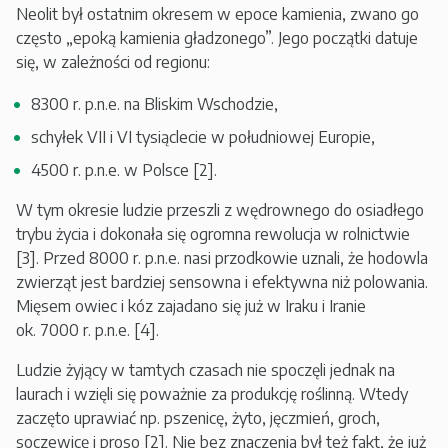
Neolit był ostatnim okresem w epoce kamienia, zwano go
często „epoką kamienia gładzonego”. Jego początki datuje
się, w zależności od regionu:
8300 r. p.n.e. na Bliskim Wschodzie,
schyłek VII i VI tysiąclecie w południowej Europie,
4500 r. p.n.e. w Polsce [2].
W tym okresie ludzie przeszli z wędrownego do osiadłego
trybu życia i dokonała się ogromna rewolucja w rolnictwie
[3]. Przed 8000 r. p.n.e. nasi przodkowie uznali, że hodowla
zwierząt jest bardziej sensowna i efektywna niż polowania.
Mięsem owiec i kóz zajadano się już w Iraku i Iranie
ok. 7000 r. p.n.e. [4].
Ludzie żyjący w tamtych czasach nie spoczęli jednak na
laurach i wzięli się poważnie za produkcję roślinną. Wtedy
zaczęto uprawiać np. pszenicę, żyto, jęczmień, groch,
soczewicę i proso [2]. Nie bez znaczenia był też fakt, że już