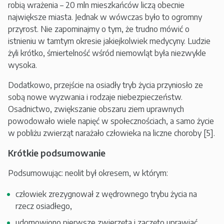
robią wrażenia – 20 mln mieszkańców liczą obecnie
największe miasta. Jednak w wówczas było to ogromny
przyrost. Nie zapominajmy o tym, że trudno mówić o
istnieniu w tamtym okresie jakiejkolwiek medycyny. Ludzie
żyli krótko, śmiertelność wśród niemowląt była niezwykle
wysoka.
Dodatkowo, przejście na osiadły tryb życia przyniosło ze
sobą nowe wyzwania i rodzaje niebezpieczeństw.
Osadnictwo, zwiększanie obszaru ziem uprawnych
powodowało wiele napięć w społecznościach, a samo życie
w pobliżu zwierząt narażało człowieka na liczne choroby [5].
Krótkie podsumowanie
Podsumowując: neolit był okresem, w którym:
człowiek zrezygnował z wędrownego trybu życia na
rzecz osiadłego,
udomowiono pierwsze zwierzęta i zaczęto uprawiać