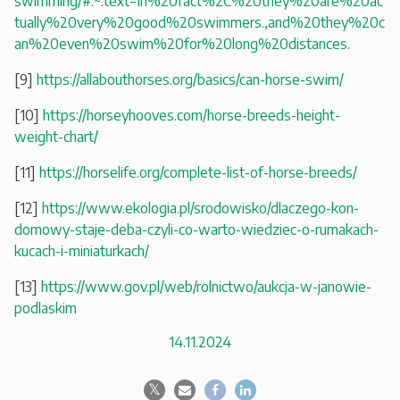
swimming/#:~:text=In%20fact%2C%20they%20are%20ac
tually%20very%20good%20swimmers.,and%20they%20c
an%20even%20swim%20for%20long%20distances
.
[9]
https://allabouthorses.org/basics/can-horse-swim/
[10]
https://horseyhooves.com/horse-breeds-height-
weight-chart/
[11]
https://horselife.org/complete-list-of-horse-breeds/
[12]
https://www.ekologia.pl/srodowisko/dlaczego-kon-
domowy-staje-deba-czyli-co-warto-wiedziec-o-rumakach-
kucach-i-miniaturkach/
[13]
https://www.gov.pl/web/rolnictwo/aukcja-w-janowie-
podlaskim
14.11.2024