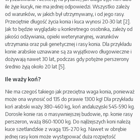
ile żyje kucyk, nie ma jednej odpowiedzi. Wszystko zależy
od warunków, w jakich był utrzymywany, i od jego rasy.
Przeciętnie długość życia konia i kuca wynosi 20-30 lat [2].
Jak to będzie wyglądało u konkretnego osobnika, zależy od
jakości odżywiania, opieki weterynaryjnej, warunków
utrzymania oraz puli genetycznej i rasy konia. Dla przykładu
konie arabskie uznawane są za wyjątkowo długowieczne i
dożywają nawet 30 lat, podczas gdy potężne perszerony
średnio żyją około 20 lat [5].
Ile waży koń?
Nie ma czegoś takiego jak przeciętna waga konia, ponieważ
może ona wynosić od 135 do prawie 1300 kg! Dla przykładu
koń arabski waży 380-460 kg, koń andaluzyjski 545-590 kg.
Dorosłe konie ras o masywniejszej budowie, np. konie rasy
perszeron, ważą 860-1000 kg. Do najlżejszych koni należą
kuce szetlandzkie z wagą 135-270 kg. Nawet w obrębie
jednej rasy koni może występować duża rozpiętość