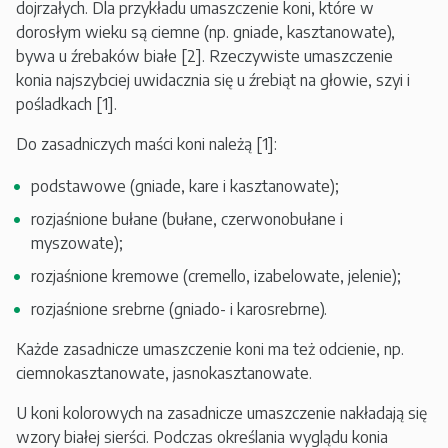
dojrzałych. Dla przykładu umaszczenie koni, które w
dorosłym wieku są ciemne (np. gniade, kasztanowate),
bywa u źrebaków białe [2]. Rzeczywiste umaszczenie
konia najszybciej uwidacznia się u źrebiąt na głowie, szyi i
pośladkach [1].
Do zasadniczych maści koni należą [1]:
podstawowe (gniade, kare i kasztanowate);
rozjaśnione bułane (bułane, czerwonobułane i
myszowate);
rozjaśnione kremowe (cremello, izabelowate, jelenie);
rozjaśnione srebrne (gniado- i karosrebrne).
Każde zasadnicze umaszczenie koni ma też odcienie, np.
ciemnokasztanowate, jasnokasztanowate.
U koni kolorowych na zasadnicze umaszczenie nakładają się
wzory białej sierści. Podczas określania wyglądu konia