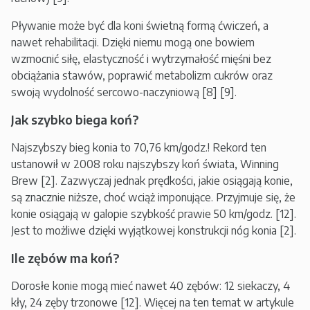
Pływanie może być dla koni świetną formą ćwiczeń, a
nawet rehabilitacji. Dzięki niemu mogą one bowiem
wzmocnić siłę, elastyczność i wytrzymałość mięśni bez
obciążania stawów, poprawić metabolizm cukrów oraz
swoją wydolność sercowo-naczyniową [8] [9].
Jak szybko biega koń?
Najszybszy bieg konia to 70,76 km/godz.! Rekord ten
ustanowił w 2008 roku najszybszy koń świata, Winning
Brew [2]. Zazwyczaj jednak prędkości, jakie osiągają konie,
są znacznie niższe, choć wciąż imponujące. Przyjmuje się, że
konie osiągają w galopie szybkość prawie 50 km/godz. [12].
Jest to możliwe dzięki wyjątkowej konstrukcji nóg konia [2].
Ile zębów ma koń?
Dorosłe konie mogą mieć nawet 40 zębów: 12 siekaczy, 4
kły, 24 zęby trzonowe [12]. Więcej na ten temat w artykule