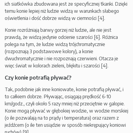
ich siatkówka zbudowana jest ze specyficznej tkanki. Dzięki
temu konie lepiej niż ludzie widzą w warunkach słabego
oświetlenia i dość dobrze widzą w ciemności [4].
Konie rozróżniają barwy gorzej niż ludzie, ale nie jest
prawdą, że widzą jedynie odcienie szarości [6]. Różnica
polega na tym, że ludzie widzą trójchromatycznie
(rozpoznają 3 podstawowe kolory), a konie
dwuchromatycznie i nie rozpoznają czerwieni. Otacza je
więc świat w kolorach zieleni, błękitu i szarości [4].
Czy konie potrafią pływać?
Tak, podobnie jak inne koniowate, konie potrafią pływać, i
to całkiem dobrze. Pływając, osiągają prędkość 6-10
km/godz., czyli około 5 razy mniej niż przeciętnie w galopie.
Konie mogą pływać w głębokiej wodzie, w wodzie morskiej
(o ile pozwalają na to prądy i temperatura) oraz razem z
jeźdźcem (o ile ten usiądzie w sposób niekrępujący koniowi
ruchów) [9].