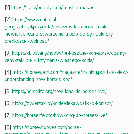
[1]
https://pzj.pl/porady-kon/konskie-masci/
[2]
https://www.national-
geographic.pl/przyroda/ciekawostki-o-koniach-jak-
niewielkie-lesne-stworzenie-uroslo-do-symbolu-sily-
predkosci-i-wolnosci/
[3]
https://kb.pl/ceny/hobby/ile-kosztuje-kon-sprawdzamy-
ceny-zakupu-i-utrzymania-wlasnego-konia/
[4]
https://horsesport.com/magazine/training/point-of-view-
understanding-how-horses-see/
[5]
https://horselife.org/how-long-do-horses-live/
[6]
https://zwierzaki.pl/konie/ciekawostki-o-koniach/
[7]
https://horselife.org/how-long-do-horses-live/
[8]
https://horseyhooves.com/horse-