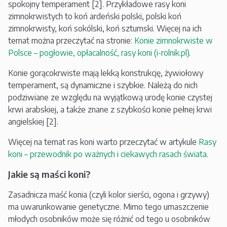
spokojny temperament [2]. Przykładowe rasy koni
zimnokrwistych to koń ardeński polski, polski koń
zimnokrwisty, koń sokólski, koń sztumski. Więcej na ich
temat można przeczytać na stronie:
Konie zimnokrwiste w
Polsce – pogłowie, opłacalność, rasy koni (i-rolnik.pl)
.
Konie gorącokrwiste mają lekką konstrukcję, żywiołowy
temperament, są dynamiczne i szybkie. Należą do nich
podziwiane ze względu na wyjątkową urodę konie czystej
krwi arabskiej, a także znane z szybkości konie pełnej krwi
angielskiej [2].
Więcej na temat ras koni warto przeczytać w artykule
Rasy
koni – przewodnik po ważnych i ciekawych rasach świata
.
Jakie są maści koni?
Zasadnicza maść konia (czyli kolor sierści, ogona i grzywy)
ma uwarunkowanie genetyczne. Mimo tego umaszczenie
młodych osobników może się różnić od tego u osobników