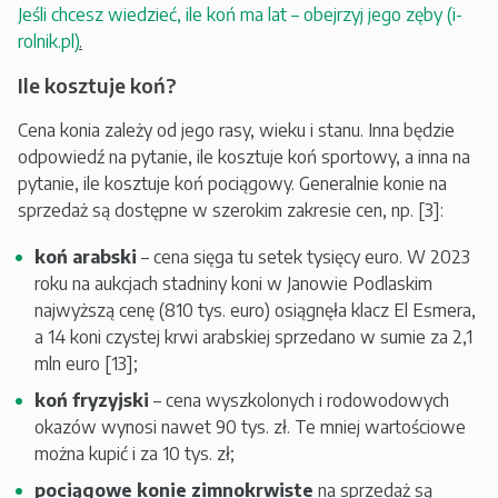
Jeśli chcesz wiedzieć, ile koń ma lat – obejrzyj jego zęby (i-
rolnik.pl)
.
Ile kosztuje koń?
Cena konia zależy od jego rasy, wieku i stanu. Inna będzie
odpowiedź na pytanie, ile kosztuje koń sportowy, a inna na
pytanie, ile kosztuje koń pociągowy. Generalnie konie na
sprzedaż są dostępne w szerokim zakresie cen, np. [3]:
koń arabski
– cena sięga tu setek tysięcy euro. W 2023
roku na aukcjach stadniny koni w Janowie Podlaskim
najwyższą cenę (810 tys. euro) osiągnęła klacz El Esmera,
a 14 koni czystej krwi arabskiej sprzedano w sumie za 2,1
mln euro [13];
koń fryzyjski
– cena wyszkolonych i rodowodowych
okazów wynosi nawet 90 tys. zł. Te mniej wartościowe
można kupić i za 10 tys. zł;
pociągowe konie zimnokrwiste
na sprzedaż są