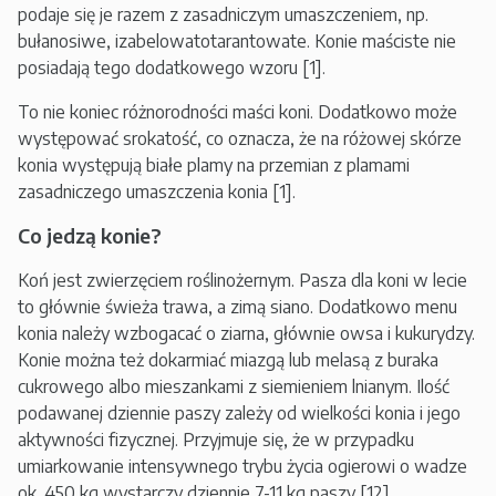
podaje się je razem z zasadniczym umaszczeniem, np.
bułanosiwe, izabelowatotarantowate. Konie maściste nie
posiadają tego dodatkowego wzoru [1].
To nie koniec różnorodności maści koni. Dodatkowo może
występować srokatość, co oznacza, że na różowej skórze
konia występują białe plamy na przemian z plamami
zasadniczego umaszczenia konia [1].
Co jedzą konie?
Koń jest zwierzęciem roślinożernym. Pasza dla koni w lecie
to głównie świeża trawa, a zimą siano. Dodatkowo menu
konia należy wzbogacać o ziarna, głównie owsa i kukurydzy.
Konie można też dokarmiać miazgą lub melasą z buraka
cukrowego albo mieszankami z siemieniem lnianym. Ilość
podawanej dziennie paszy zależy od wielkości konia i jego
aktywności fizycznej. Przyjmuje się, że w przypadku
umiarkowanie intensywnego trybu życia ogierowi o wadze
ok. 450 kg wystarczy dziennie 7-11 kg paszy [12].