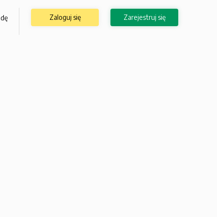
Zaloguj się
Zarejestruj się
odę