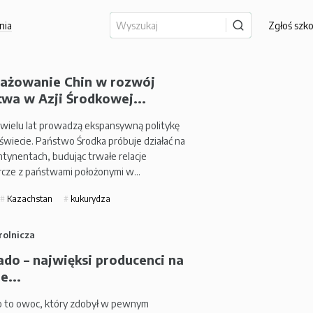
nia
Zgłoś szk
ażowanie Chin w rozwój
twa w Azji Środkowej...
 wielu lat prowadzą ekspansywną politykę
 świecie. Państwo Środka próbuje działać na
ntynentach, budując trwałe relacje
cze z państwami położonymi w…
Kazachstan
kukurydza
rolnicza
do – najwięksi producenci na
e...
 to owoc, który zdobył w pewnym