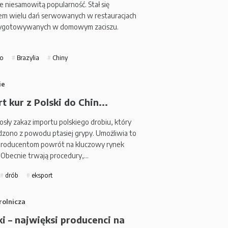
 niesamowitą popularność. Stał się
iem wielu dań serwowanych w restauracjach
zygotowywanych w domowym zaciszu.
o
Brazylia
Chiny
ie
t kur z Polski do Chin...
osły zakaz importu polskiego drobiu, który
ono z powodu ptasiej grypy. Umożliwia to
roducentom powrót na kluczowy rynek
 Obecnie trwają procedury,…
drób
eksport
rolnicza
i – najwięksi producenci na