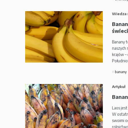
Wiedza 
Banan
świeci
Banany t
naszych s
krajów –
Południo
banany
Artykuł
Banan
Laos jest
W ostatn
swoimi o
rolnictw