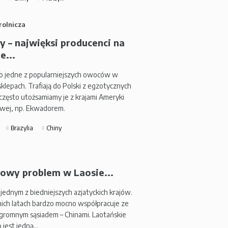
rolnicza
y – najwięksi producenci na
e...
o jedne z popularniejszych owoców w
klepach. Trafiają do Polski z egzotycznych
 często utożsamiamy je z krajami Ameryki
wej, np. Ekwadorem.
Brazylia
Chiny
owy problem w Laosie...
 jednym z biedniejszych azjatyckich krajów.
ich latach bardzo mocno współpracuje ze
gromnym sąsiadem – Chinami. Laotańskie
o jest jedną…