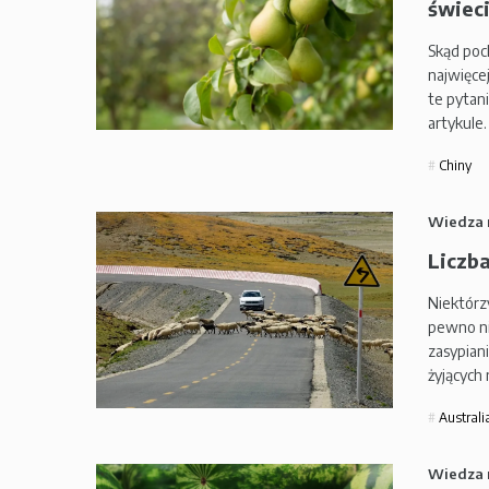
świeci
Skąd poch
najwięce
te pytan
artykule
Chiny
Wiedza 
Liczba
Niektórzy
pewno ni
zasypiani
żyjących
Australi
Wiedza 