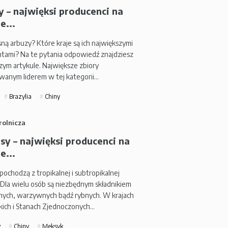
 – najwięksi producenci na
e...
ną arbuzy? Które kraje są ich największymi
tami? Na te pytania odpowiedź znajdziesz
zym artykule. Największe zbiory
anym liderem w tej kategorii…
Brazylia
Chiny
rolnicza
sy – najwięksi producenci na
e...
ochodzą z tropikalnej i subtropikalnej
 Dla wielu osób są niezbędnym składnikiem
nych, warzywnych bądź rybnych. W krajach
kich i Stanach Zjednoczonych…
y
Chiny
Meksyk