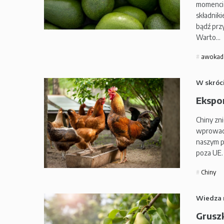
momencie
składnik
bądź pr
Warto…
awokad
W skróc
Ekspor
Chiny zni
wprowadz
naszym p
poza UE.
Chiny
Wiedza 
Gruszk