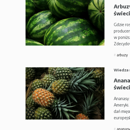
Arbuzy
świeci
Gdzie ros
producen
w poniżs
Zdecydow
arbuzy
Wiedza 
Anana
świeci
Ananasy p
Ameryki.
dań mięs
europejs
ananas