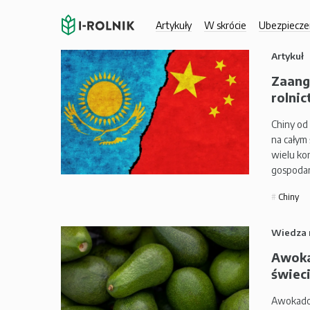
Artykuły
W skrócie
Ubezpiecze
Artykuł
Zaang
rolnic
Chiny od
na całym
wielu ko
gospodar
Chiny
Wiedza 
Awoka
świeci
Awokado