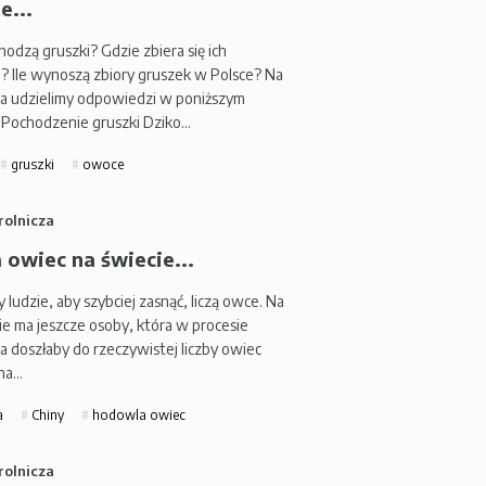
e...
odzą gruszki? Gdzie zbiera się ich
j? Ile wynoszą zbiory gruszek w Polsce? Na
ia udzielimy odpowiedzi w poniższym
. Pochodzenie gruszki Dziko…
gruszki
owoce
rolnicza
 owiec na świecie...
 ludzie, aby szybciej zasnąć, liczą owce. Na
e ma jeszcze osoby, która w procesie
a doszłaby do rzeczywistej liczby owiec
 na…
a
Chiny
hodowla owiec
rolnicza