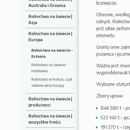
liczniejsze.
Australia i Oceania
Obecnie, według
Rolnictwo na świecie |
rolnych. Rolnict
Azja
jest silnie zin
Rolnictwo na świecie |
internetu.
Europa
Grunty orne zajm
Rolnictwo na świecie –
pszenica i jęczm
Estonia
Rolnictwo na świecie –
Ważna jest równi
Mołdawia
wyprodukowali 8
Rolnictwo w Polsce, czyli
Wybrane statyst
zielone serce Europy
Zbiory upraw:
Rolnictwo na świecie |
producenci
846 580 t – p
Rolnictwo na świecie |
523 140 t – ję
wszystkie treści
191 370 t – rz