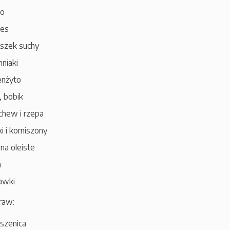
to
ies
oszek suchy
mniaki
enżyto
, bobik
chew i rzepa
i i korniszony
ona oleiste
a
kawki
raw:
pszenica