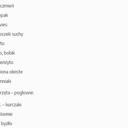
ęczmień
epak
wies
roszek suchy
yto
b, bobik
zenżyto
iona oleiste
mniaki
zęta – pogłowie:
 – kurczaki
 świnie
 bydło