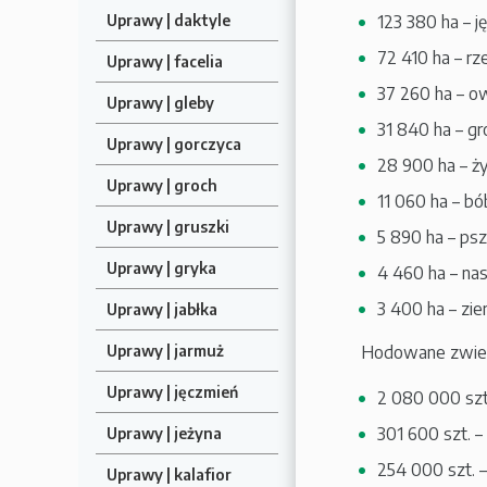
Uprawy | daktyle
123 380 ha – j
72 410 ha – rz
Uprawy | facelia
37 260 ha – o
Uprawy | gleby
31 840 ha – g
Uprawy | gorczyca
28 900 ha – ż
Uprawy | groch
11 060 ha – bó
Uprawy | gruszki
5 890 ha – ps
Uprawy | gryka
4 460 ha – nas
3 400 ha – zie
Uprawy | jabłka
Uprawy | jarmuż
Hodowane zwier
Uprawy | jęczmień
2 080 000 szt.
301 600 szt. –
Uprawy | jeżyna
254 000 szt. –
Uprawy | kalafior