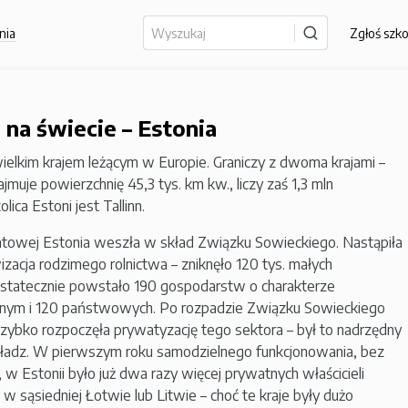
nia
Zgłoś szk
 na świecie – Estonia
wielkim krajem leżącym w Europie. Graniczy z dwoma krajami –
jmuje powierzchnię 45,3 tys. km kw., liczy zaś 1,3 mln
ica Estoni jest Tallinn.
iatowej Estonia weszła w skład Związku Sowieckiego. Nastąpiła
zacja rodzimego rolnictwa – zniknęło 120 tys. małych
tatecznie powstało 190 gospodarstw o charakterze
nym i 120 państwowych. Po rozpadzie Związku Sowieckiego
zybko rozpoczęła prywatyzację tego sektora – był to nadrzędny
władz. W pierwszym roku samodzielnego funkcjonowania, bez
 w Estonii było już dwa razy więcej prywatnych właścicieli
w sąsiedniej Łotwie lub Litwie – choć te kraje były dużo