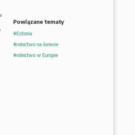
w
Powiązane tematy
m
#Estonia
#rolnictwo na świecie
#rolnictwo w Europie