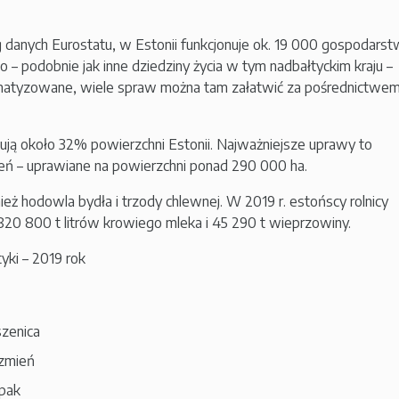
 danych Eurostatu, w Estonii funkcjonuje ok. 19 000 gospodarst
wo – podobnie jak inne dziedziny życia w tym nadbałtyckim kraju –
formatyzowane, wiele spraw można tam załatwić za pośrednictwe
ują około 32% powierzchni Estonii. Najważniejsze uprawy to
ień – uprawiane na powierzchni ponad 290 000 ha.
eż hodowla bydła i trzody chlewnej. W 2019 r. estońscy rolnicy
20 800 t litrów krowiego mleka i 45 290 t wieprzowiny.
yki – 2019 rok
szenica
czmień
epak