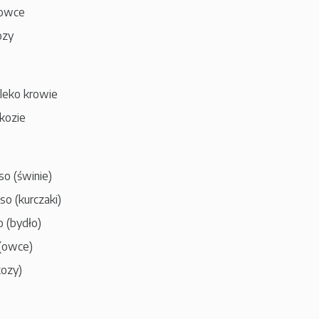
 owce
ozy
leko krowie
kozie
so (świnie)
so (kurczaki)
o (bydło)
 (owce)
kozy)