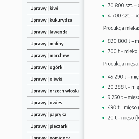
70 800 szt. –
Uprawy | kiwi
4 700 szt. – k
Uprawy | kukurydza
Produkcja mleka:
Uprawy | lawenda
820 800 t – m
Uprawy | maliny
700 t – mleko 
Uprawy | marchew
Produkcja mięsa:
Uprawy | ogórki
45 290 t – mię
Uprawy | oliwki
20 288 t – mię
Uprawy | orzech włoski
9 250 t – mięs
Uprawy | owies
490 t – mięso
Uprawy | papryka
20 t – mięso (
Uprawy | pieczarki
Uprawy | pomidory