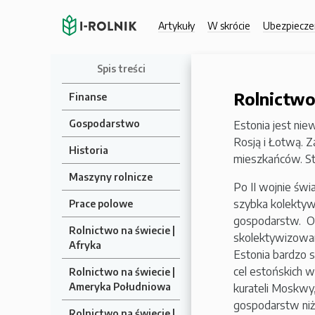
Artykuły
W skrócie
Ubezpiecze
Spis treści
Rolnictwo
Finanse
Gospodarstwo
Estonia jest nie
Rosją i Łotwą. Za
Historia
mieszkańców. Stol
Maszyny rolnicze
Po II wojnie św
szybka kolektywi
Prace polowe
gospodarstw. Os
Rolnictwo na świecie |
skolektywizowa
Afryka
Estonia bardzo s
cel estońskich 
Rolnictwo na świecie |
Ameryka Południowa
kurateli Moskwy,
gospodarstw niż 
Rolnictwo na świecie |