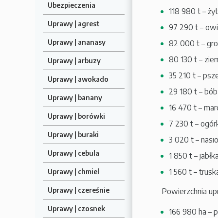
Ubezpieczenia
118 980 t – ży
Uprawy | agrest
97 290 t – ow
Uprawy | ananasy
82 000 t – gr
80 130 t – zie
Uprawy | arbuzy
35 210 t – psz
Uprawy | awokado
29 180 t – bób
Uprawy | banany
16 470 t – mar
Uprawy | borówki
7 230 t – ogórk
Uprawy | buraki
3 020 t – nasi
Uprawy | cebula
1 850 t – jabłk
1 560 t – trus
Uprawy | chmiel
Uprawy | czereśnie
Powierzchnia up
Uprawy | czosnek
166 980 ha – 