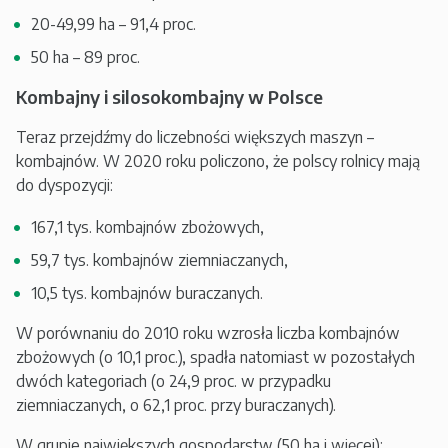
20-49,99 ha – 91,4 proc.
50 ha – 89 proc.
Kombajny i silosokombajny w Polsce
Teraz przejdźmy do liczebności większych maszyn –
kombajnów. W 2020 roku policzono, że polscy rolnicy mają
do dyspozycji:
167,1 tys. kombajnów zbożowych,
59,7 tys. kombajnów ziemniaczanych,
10,5 tys. kombajnów buraczanych.
W porównaniu do 2010 roku wzrosła liczba kombajnów
zbożowych (o 10,1 proc.), spadła natomiast w pozostałych
dwóch kategoriach (o 24,9 proc. w przypadku
ziemniaczanych, o 62,1 proc. przy buraczanych).
W grupie największych gospodarstw (50 ha i więcej):