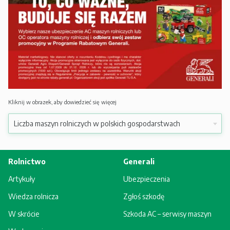
Kliknij w obrazek, aby dowiedzieć się więcej
Rolnictwo
Generali
Artykuły
Ubezpieczenia
Wiedza rolnicza
Zgłoś szkodę
W skrócie
Szkoda AC – serwisy maszyn