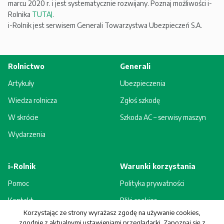
marcu 2020 r. i jest systematycznie rozwijany. Poznaj możliwości i-
Rolnika
TUTAJ
.
i-Rolnik jest serwisem Generali Towarzystwa Ubezpieczeń S.A.
Rolnictwo
Generali
Artykuły
Ubezpieczenia
Wiedza rolnicza
Zgłoś szkodę
W skrócie
Szkoda AC – serwisy maszyn
Wydarzenia
i-Rolnik
Warunki korzystania
Pomoc
Polityka prywatności
Kontakt
Pliki cookies
Korzystając ze strony wyrażasz zgodę na używanie cookies,
Rejestracja - korzyści
Regulamin
zgodnie z aktualnymi ustawieniami przeglądarki. Zapoznaj się z