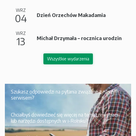
WRZ
04
Dzień Orzechów Makadamia
WRZ
13
Michał Drzymała – rocznica urodzin
Wszystkie wydarzenia
Szukasz odpowiedzi na pytania związane z naszym
serwisem?
Chciałbyś dowiedzieć się więcej na temat rejestracji
lub narzędzi dostępnych w i-Rolniku?