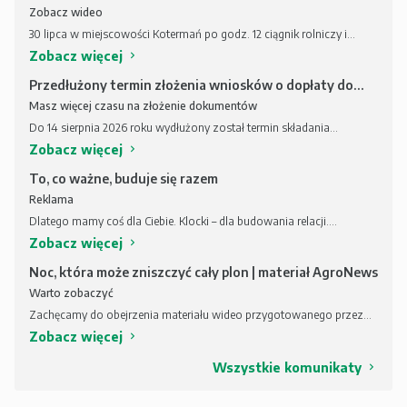
Zobacz wideo
30 lipca w miejscowości Kotermań po godz. 12 ciągnik rolniczy i
podpięta do niego below­nica do zbierania słomy stanęły w ogniu.
Zobacz więcej
Pożar objął również pobliskie rżysko na obszarze jednego hektara. W
akcji ratowniczej brało udział pięć zastępów straży pożarnej. Co
Przedłużony termin złożenia wniosków o dopłaty do
ważne, nikt nie ucierpiał, a dzięki działaniom strażaków pożar nie
kwalifikowanego materiału siewnego
Masz więcej czasu na złożenie dokumentów
rozprzestrzenił się na pobliskie pola. Straty miały tylko wymiar
Do 14 sierpnia 2026 roku wydłużony został termin składania
materialny.
wniosków o dopłaty z tytułu zużytego do siewu lub sadzenia:
Zobacz więcej
siewnego kategorii elitarny lub kwalifikowany lub ekologicznego
materiału siewnego kategorii elitarny lub kwalifikowany. O
To, co ważne, buduje się razem
wydłużeniu terminu poinformowało MRiRW na swojej stronie i w
Reklama
mediach społecznościowych.
Dlatego mamy coś dla Ciebie. Klocki – dla budowania relacji.
Kamizelkę – dla budowania poczucia bezpieczeństwa. Wybierz nasze
Zobacz więcej
ubezpieczenie AC maszyn rolniczych lub OC operatora maszyny
rolniczej i odbierz swój zestaw promocyjny w Programie
Noc, która może zniszczyć cały plon | materiał AgroNews
Rabatowym Generali.
Warto zobaczyć
Zachęcamy do obejrzenia materiału wideo przygotowanego przez
AgroNews.
Zobacz więcej
Wszystkie komunikaty