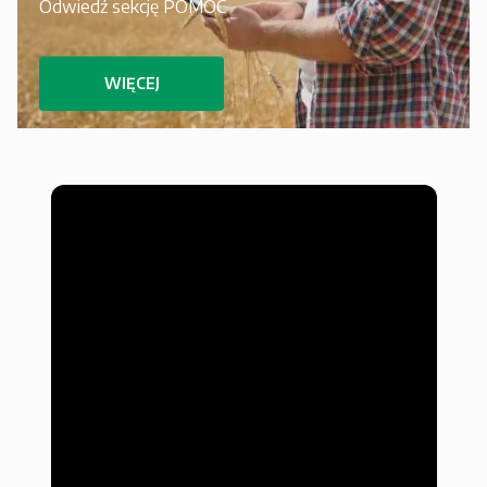
Odwiedź sekcję POMOC
WIĘCEJ