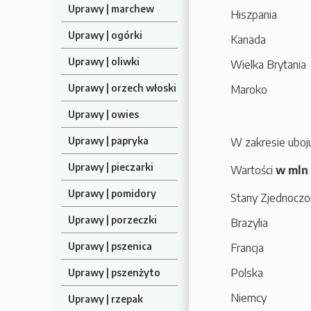
Uprawy | marchew
Hiszpania
Uprawy | ogórki
Kanada
Uprawy | oliwki
Wielka Brytania
Uprawy | orzech włoski
Maroko
Uprawy | owies
Uprawy | papryka
W zakresie uboj
Uprawy | pieczarki
Wartości
w mln
Uprawy | pomidory
Stany Zjednocz
Uprawy | porzeczki
Brazylia
Uprawy | pszenica
Francja
Polska
Uprawy | pszenżyto
Niemcy
Uprawy | rzepak