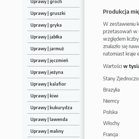
Uprawy | groch
Produkcja mię
Uprawy | gruszki
W zestawieniu kr
Uprawy | gryka
przetasowań w p
Uprawy | jabłka
względem liczby
znalazło się naw
Uprawy | jarmuż
natomiast kraje 
Uprawy | jęczmień
Wartości
w tys
Uprawy | jeżyna
Stany Zjednocz
Uprawy | kalafior
Brazylia
Uprawy | kiwi
Niemcy
Uprawy | kukurydza
Polska
Uprawy | lawenda
Włochy
Uprawy | maliny
Francja