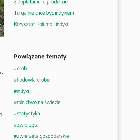
z dopłatami | o produkcie
Turcja nie chce być indykiem
Krzysztof Kolumb i indyki
Powiązane tematy
#drób
st
#hodowla drobiu
#indyki
#rolnictwo na świecie
#statystyka
i
#zwierzęta
3
#zwierzęta gospodarskie