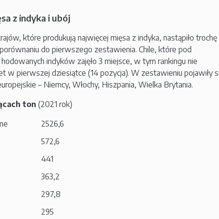
sa z indyka i ubój
ajów, które produkują najwięcej mięsa z indyka, nastąpiło trochę
orównaniu do pierwszego zestawienia. Chile, które pod
 hodowanych indyków zajęło 3 miejsce, w tym rankingu nie
et w pierwszej dziesiątce (14 pozycja). W zestawieniu pojawiły s
europejskie – Niemcy, Włochy, Hiszpania, Wielka Brytania.
iącach ton
(2021 rok)
one
2526,6
572,6
441
363,2
297,8
295