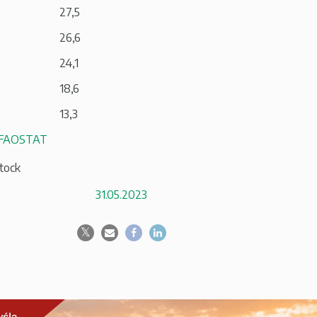
27,5
26,6
24,1
18,6
13,3
FAOSTAT
stock
31.05.2023