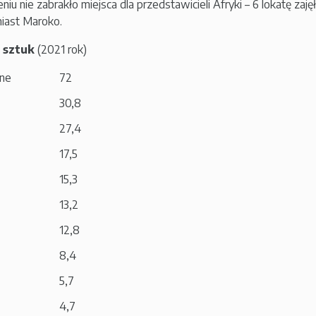
iu nie zabrakło miejsca dla przedstawicieli Afryki – 6 lokatę zaję
miast Maroko.
 sztuk
(2021 rok)
one
72
30,8
27,4
17,5
15,3
13,2
12,8
8,4
5,7
4,7