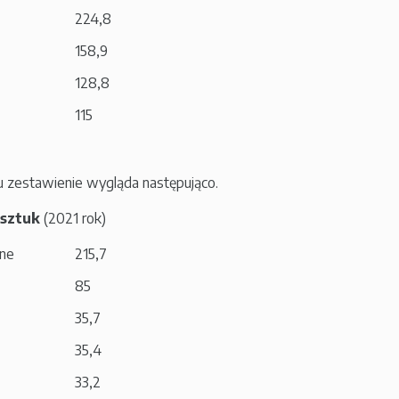
224,8
158,9
128,8
115
u zestawienie wygląda następująco.
 sztuk
(2021 rok)
one
215,7
85
35,7
35,4
33,2