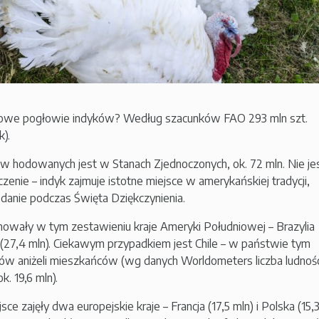
towe pogłowie indyków? Według szacunków FAO 293 mln szt.
k).
ów hodowanych jest w Stanach Zjednoczonych, ok. 72 mln. Nie je
czenie – indyk zajmuje istotne miejsce w amerykańskiej tradycji,
danie podczas Święta Dziękczynienia.
jmowały w tym zestawieniu kraje Ameryki Południowej – Brazylia
le (27,4 mln). Ciekawym przypadkiem jest Chile – w państwie tym
ków aniżeli mieszkańców (wg danych Worldometers liczba ludnośc
. 19,6 mln).
ce zajęły dwa europejskie kraje – Francja (17,5 mln) i Polska (15,