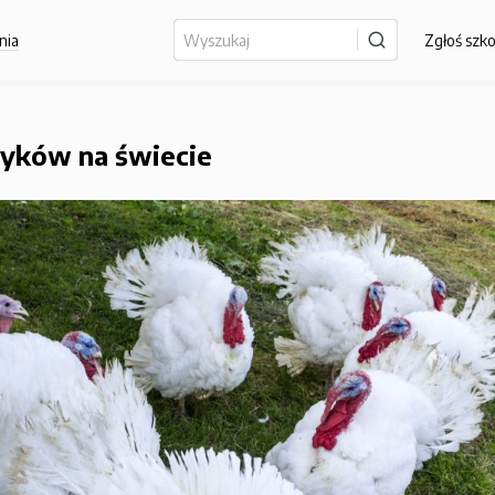
nia
Zgłoś szk
dyków na świecie