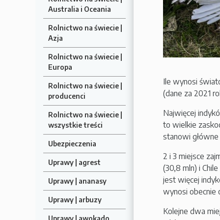
Australia i Oceania
Rolnictwo na świecie |
Azja
Rolnictwo na świecie |
Europa
Ile wynosi świa
Rolnictwo na świecie |
(dane za 2021 ro
producenci
Najwięcej indyk
Rolnictwo na świecie |
to wielkie zasko
wszystkie treści
stanowi główne 
Ubezpieczenia
2 i 3 miejsce za
Uprawy | agrest
(30,8 mln) i Chi
jest więcej indy
Uprawy | ananasy
wynosi obecnie ok
Uprawy | arbuzy
Kolejne dwa miejs
Uprawy | awokado