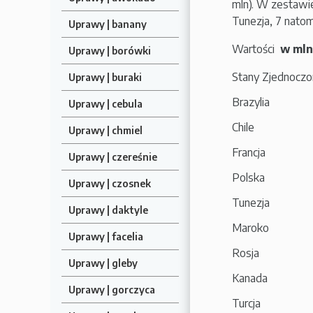
mln). W zestawien
Tunezja, 7 nato
Uprawy | banany
Wartości
w mln
Uprawy | borówki
Stany Zjednocz
Uprawy | buraki
Brazylia
Uprawy | cebula
Chile
Uprawy | chmiel
Francja
Uprawy | czereśnie
Polska
Uprawy | czosnek
Tunezja
Uprawy | daktyle
Maroko
Uprawy | facelia
Rosja
Uprawy | gleby
Kanada
Uprawy | gorczyca
Turcja