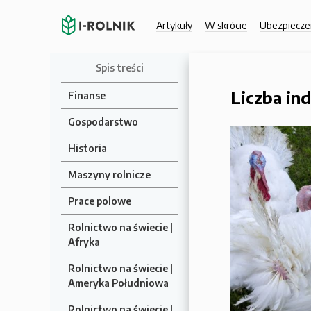
Artykuły
W skrócie
Ubezpiecze
Spis treści
Liczba in
Finanse
Gospodarstwo
Historia
Maszyny rolnicze
Prace polowe
Rolnictwo na świecie |
Afryka
Rolnictwo na świecie |
Ameryka Południowa
Rolnictwo na świecie |