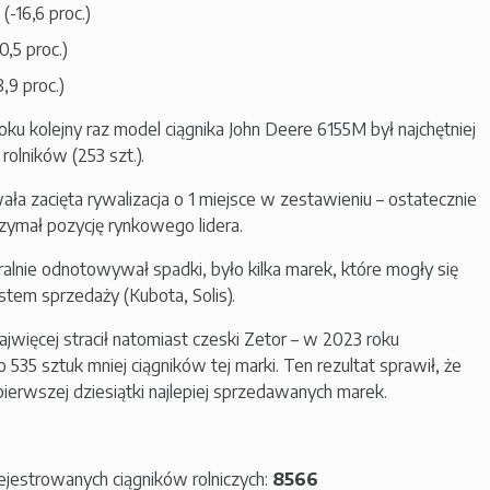
(-16,6 proc.)
0,5 proc.)
8,9 proc.)
 kolejny raz model ciągnika John Deere 6155M był najchętniej
rolników (253 szt.).
ła zacięta rywalizacja o 1 miejsce w zestawieniu – ostatecznie
zymał pozycję rynkowego lidera.
alnie odnotowywał spadki, było kilka marek, które mogły się
tem sprzedaży (Kubota, Solis).
więcej stracił natomiast czeski Zetor – w 2023 roku
 535 sztuk mniej ciągników tej marki. Ten rezultat sprawił, że
ierwszej dziesiątki najlepiej sprzedawanych marek.
ejestrowanych ciągników rolniczych:
8566