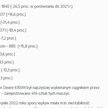
1845 (-26,5 proc. w porównaniu do 2021 r.)
17 (+16,6 proc.)
(-31,4 proc.)
071 (-18,4 proc.)
-7,2 proc.)
on – 885 (+15,8 proc.)
3,6 proc.)
9,5 proc.)
(-13,3 proc.)
3 proc.)
n Deere 6155M był najczęściej wybieranym ciągnikiem przez
w – zarejestrowano 414 sztuk tych maszyn.
niki 2022 roku spory wpływ miała m.in. niestabilność