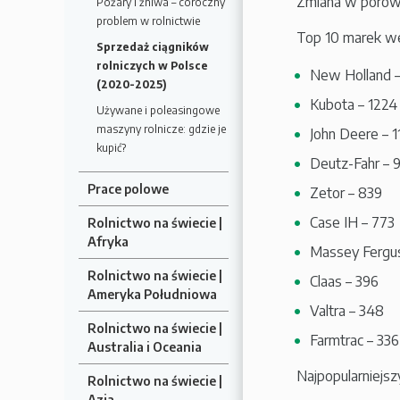
Zmiana w porówn
Pożary i żniwa – coroczny
problem w rolnictwie
Top 10 marek wedł
Sprzedaż ciągników
rolniczych w Polsce
New Holland –
(2020-2025)
Kubota – 1224
Używane i poleasingowe
maszyny rolnicze: gdzie je
John Deere – 1
kupić?
Deutz-Fahr – 
Prace polowe
Zetor – 839
Case IH – 773
Rolnictwo na świecie |
Afryka
Massey Fergu
Rolnictwo na świecie |
Claas – 396
Ameryka Południowa
Valtra – 348
Rolnictwo na świecie |
Farmtrac – 336
Australia i Oceania
Najpopularniejs
Rolnictwo na świecie |
Azja