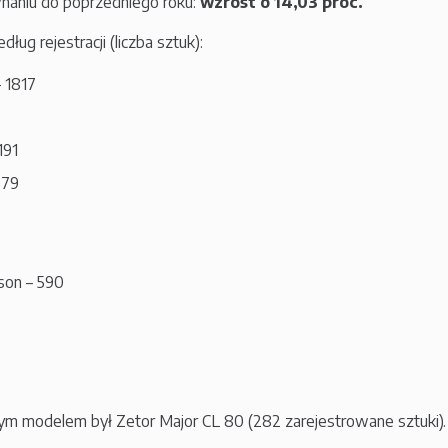
aniu do poprzedniego roku:
wzrost o 14,03 proc.
ug rejestracji (liczba sztuk):
 1817
191
979
son – 590
zym modelem był Zetor Major CL 80 (282 zarejestrowane sztuki).