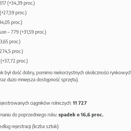
317 (+34,39 proc.)
(+27,59 proc.)
14,05 proc.)
n – 779 (+31,59 proc.)
3,65 proc.)
274,5 proc.)
 (+37,72 proc.)
ok był dość dobry, pomimo niekorzystnych okoliczności rynkowyc
raz dużo mniejsza dostępność sprzętu).
ejestrowanych ciągników rolniczych:
11 727
aniu do poprzedniego roku:
spadek o 16,6 proc.
ug rejestracji (liczba sztuk):