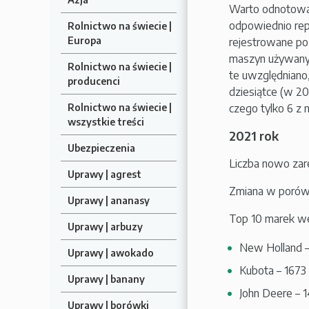
Warto odnotować
odpowiednio repr
Rolnictwo na świecie |
Europa
rejestrowane po 
maszyn używanyc
Rolnictwo na świecie |
te uwzględniano,
producenci
dziesiątce (w 20
czego tylko 6 z 
Rolnictwo na świecie |
wszystkie treści
2021 rok
Ubezpieczenia
Liczba nowo zar
Uprawy | agrest
Zmiana w porówn
Uprawy | ananasy
Top 10 marek wedł
Uprawy | arbuzy
New Holland –
Uprawy | awokado
Kubota – 1673 
Uprawy | banany
John Deere – 1
Uprawy | borówki