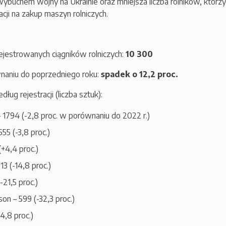
uchem wojny na Ukrainie oraz mniejsza liczba rolników, którzy
acji na zakup maszyn rolniczych.
ejestrowanych ciągników rolniczych:
10 300
aniu do poprzedniego roku:
spadek o 12,2 proc.
ug rejestracji (liczba sztuk):
 1794 (-2,8 proc. w porównaniu do 2022 r.)
55 (-3,8 proc.)
(+4,4 proc.)
3 (-14,8 proc.)
-21,5 proc.)
n – 599 (-32,3 proc.)
14,8 proc.)