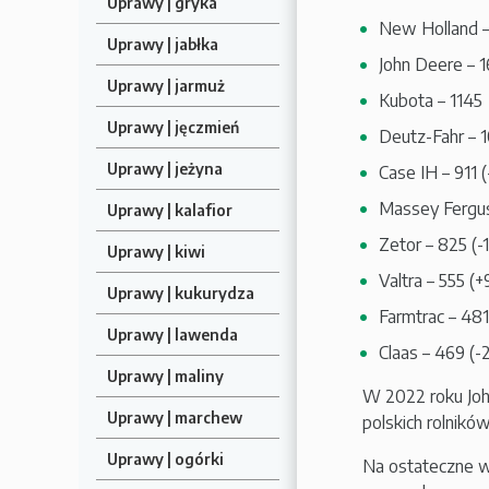
Uprawy | gryka
New Holland – 
Uprawy | jabłka
John Deere – 16
Uprawy | jarmuż
Kubota – 1145 
Uprawy | jęczmień
Deutz-Fahr – 1
Uprawy | jeżyna
Case IH – 911 (
Massey Fergus
Uprawy | kalafior
Zetor – 825 (-1
Uprawy | kiwi
Valtra – 555 (+
Uprawy | kukurydza
Farmtrac – 481 
Uprawy | lawenda
Claas – 469 (-2
Uprawy | maliny
W 2022 roku Joh
Uprawy | marchew
polskich rolnikó
Uprawy | ogórki
Na ostateczne wy