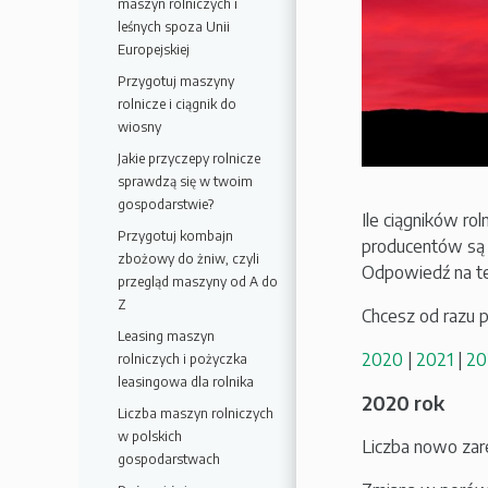
maszyn rolniczych i
leśnych spoza Unii
Europejskiej
Przygotuj maszyny
rolnicze i ciągnik do
wiosny
Jakie przyczepy rolnicze
sprawdzą się w twoim
gospodarstwie?
Ile ciągników rol
Przygotuj kombajn
producentów są n
zbożowy do żniw, czyli
Odpowiedź na te
przegląd maszyny od A do
Z
Chcesz od razu p
Leasing maszyn
2020
|
2021
|
20
rolniczych i pożyczka
leasingowa dla rolnika
2020 rok
Liczba maszyn rolniczych
w polskich
Liczba nowo zar
gospodarstwach