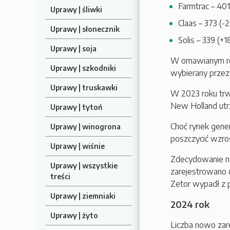
Farmtrac – 401 
Uprawy | śliwki
Claas – 373 (-2
Uprawy | słonecznik
Solis – 339 (+1
Uprawy | soja
W omawianym roku
Uprawy | szkodniki
wybierany przez 
Uprawy | truskawki
W 2023 roku trwa
New Holland utr
Uprawy | tytoń
Choć rynek gener
Uprawy | winogrona
poszczycić wzros
Uprawy | wiśnie
Zdecydowanie naj
Uprawy | wszystkie
zarejestrowano o
treści
Zetor wypadł z p
Uprawy | ziemniaki
2024 rok
Uprawy | żyto
Liczba nowo zar