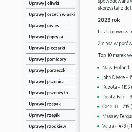
spowodowana wyb
Uprawy | oliwki
skorzystali z dot
Uprawy | orzech włoski
2023 rok
Uprawy | owies
Liczba nowo zar
Uprawy | papryka
Zmiana w porówn
Uprawy | pieczarki
Top 10 marek wedł
Uprawy | pomidory
New Holland –
Uprawy | porzeczki
John Deere – 15
Uprawy | pszenica
Kubota – 1195 
Uprawy | pszenżyto
Deutz-Fahr – 91
Uprawy | rzepak
Case IH – 715 (
Uprawy | rzepik
Massey Ferguso
Valtra – 473 (-
Uprawy | rzodkiew