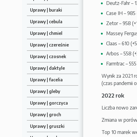
Deutz-Fahr – 1
Uprawy | buraki
Case IH – 985 
Uprawy | cebula
Zetor – 958 (+
Massey Ferguso
Uprawy | chmiel
Claas – 610 (+5
Uprawy | czereśnie
Arbos – 558 (+
Uprawy | czosnek
Farmtrac – 555
Uprawy | daktyle
Wynik za 2021 r
Uprawy | facelia
(czas pandemii o
Uprawy | gleby
2022 rok
Uprawy | gorczyca
Liczba nowo zar
Uprawy | groch
Zmiana w porówn
Uprawy | gruszki
Top 10 marek wedł