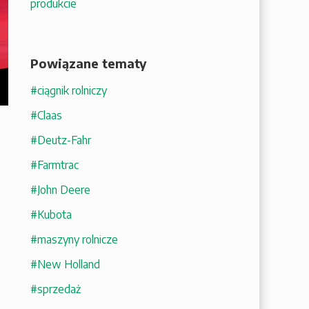
produkcie
Powiązane tematy
#ciągnik rolniczy
#Claas
#Deutz-Fahr
#Farmtrac
#John Deere
#Kubota
#maszyny rolnicze
#New Holland
#sprzedaż