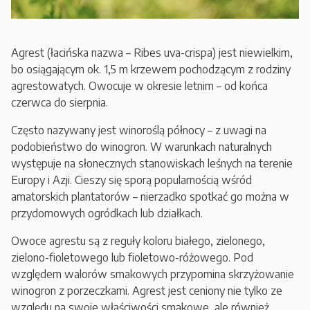
Agrest (łacińska nazwa – Ribes uva-crispa) jest niewielkim,
bo osiągającym ok. 1,5 m krzewem pochodzącym z rodziny
agrestowatych. Owocuje w okresie letnim – od końca
czerwca do sierpnia.
Często nazywany jest winoroślą północy – z uwagi na
podobieństwo do winogron. W warunkach naturalnych
występuje na słonecznych stanowiskach leśnych na terenie
Europy i Azji. Cieszy się sporą popularnością wśród
amatorskich plantatorów – nierzadko spotkać go można w
przydomowych ogródkach lub działkach.
Owoce agrestu są z reguły koloru białego, zielonego,
zielono-fioletowego lub fioletowo-różowego. Pod
względem walorów smakowych przypomina skrzyżowanie
winogron z porzeczkami. Agrest jest ceniony nie tylko ze
względu na swoje właściwości smakowe, ale również