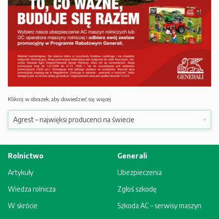
Kliknij w obrazek, aby dowiedzieć się więcej
Rolnictwo
Generali
Artykuły
Ubezpieczenia
Wiedza rolnicza
Zgłoś szkodę
W skrócie
Szkoda AC – serwisy maszyn