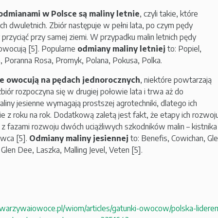
odmianami w Polsce są maliny letnie
, czyli takie, które
h dwuletnich. Zbiór następuje w pełni lata, po czym pędy
 przyciąć przy samej ziemi. W przypadku malin letnich pędy
owocują [5]. Popularne
odmiany maliny letniej
to: Popiel,
, Poranna Rosa, Promyk, Polana, Pokusa, Polka.
ne owocują na pędach jednorocznych
, niektóre powtarzają
iór rozpoczyna się w drugiej połowie lata i trwa aż do
iny jesienne wymagają prostszej agrotechniki, dlatego ich
ie z roku na rok. Dodatkową zaletą jest fakt, że etapy ich rozwoj
 z fazami rozwoju dwóch uciążliwych szkodników malin – kistnika 
owca [5].
Odmiany maliny jesiennej
to: Benefis, Cowichan, Gl
Glen Dee, Laszka, Malling Jevel, Veten [5].
warzywaiowoce.pl/wiom/articles/gatunki-owocow/polska-lidere