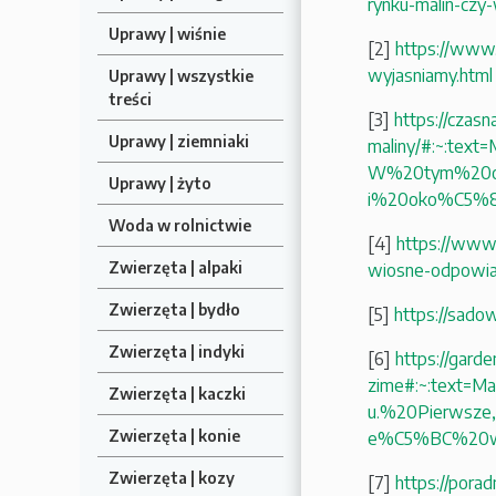
rynku-malin-czy
Uprawy | wiśnie
[2]
https://www.
wyjasniamy.html
Uprawy | wszystkie
treści
[3]
https://czasn
Uprawy | ziemniaki
maliny/#:~:tex
W%20tym%20ok
Uprawy | żyto
i%20oko%C5%8
Woda w rolnictwie
[4]
https://www.r
Zwierzęta | alpaki
wiosne-odpowia
Zwierzęta | bydło
[5]
https://sado
Zwierzęta | indyki
[6]
https://garde
zime#:~:text=
Zwierzęta | kaczki
u.%20Pierwsz
Zwierzęta | konie
e%C5%BC%20w
Zwierzęta | kozy
[7]
https://porad