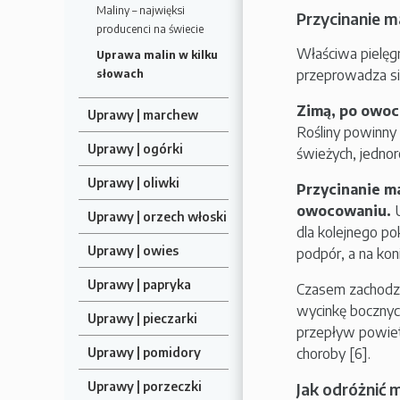
Maliny – najwięksi
Przycinanie m
producenci na świecie
Właściwa pielęg
Uprawa malin w kilku
przeprowadza się
słowach
Zimą, po owoc
Uprawy | marchew
Rośliny powinny 
Uprawy | ogórki
świeżych, jedno
Uprawy | oliwki
Przycinanie m
owocowaniu.
Uprawy | orzech włoski
dla kolejnego p
Uprawy | owies
podpór, a na koni
Uprawy | papryka
Czasem zachodz
wycinkę bocznych
Uprawy | pieczarki
przepływ powietr
choroby [6].
Uprawy | pomidory
Jak odróżnić m
Uprawy | porzeczki