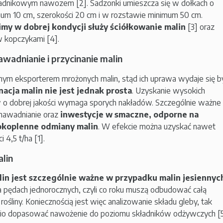
ładnikowym nawozem [2]. Sadzonki umieszcza się w dołkach o
mum 10 cm, szerokości 20 cm i w rozstawie minimum 50 cm.
imy w dobrej kondycji służy ściółkowanie malin
[3] oraz
w kopczykami [4].
wadnianie i przycinanie malin
anym eksporterem mrożonych malin, stąd ich uprawa wydaje się b
nacja malin nie jest jednak prosta
. Uzyskanie wysokich
 dobrej jakości wymaga sporych nakładów. Szczególnie ważne
 nawadnianie oraz
inwestycje w smaczne, odporne na
okoplenne odmiany malin
. W efekcie można uzyskać nawet
 4,5 t/ha [1].
lin
in jest szczególnie ważne w przypadku malin jesiennyc
a pędach jednorocznych, czyli co roku muszą odbudować całą
rośliny. Koniecznością jest więc analizowanie składu gleby, tak
io dopasować nawożenie do poziomu składników odżywczych [5