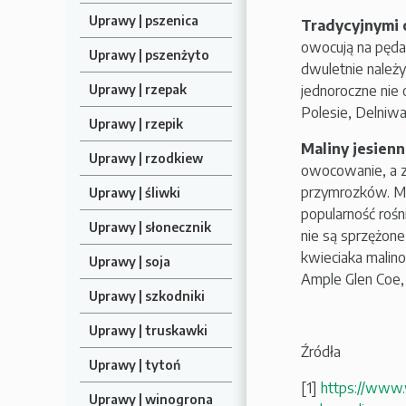
Uprawy | pszenica
Tradycyjnymi 
owocują na pędac
Uprawy | pszenżyto
dwuletnie należy
jednoroczne nie 
Uprawy | rzepak
Polesie, Delniwa
Uprawy | rzepik
Maliny jesien
Uprawy | rzodkiew
owocowanie, a zb
przymrozków. Mal
Uprawy | śliwki
popularność rośn
Uprawy | słonecznik
nie są sprzężone
kwieciaka malin
Uprawy | soja
Ample Glen Coe, 
Uprawy | szkodniki
Uprawy | truskawki
Źródła
Uprawy | tytoń
[1]
https://www.
Uprawy | winogrona