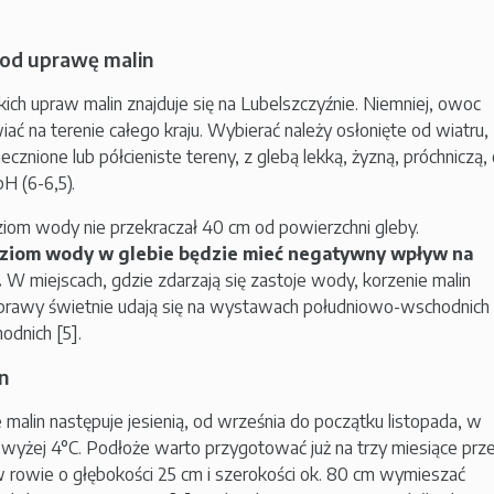
od uprawę malin
ch upraw malin znajduje się na Lubelszczyźnie. Niemniej, owoc
ać na terenie całego kraju. Wybierać należy osłonięte od wiatru,
cznione lub półcieniste tereny, z glebą lekką, żyzną, próchniczą,
H (6-6,5).
iom wody nie przekraczał 40 cm od powierzchni gleby.
oziom wody w glebie będzie mieć negatywny wpływ na
.
W miejscach, gdzie zdarzają się zastoje wody, korzenie malin
Uprawy świetnie udają się na wystawach południowo-wschodnich 
odnich [5].
n
malin następuje jesienią, od września do początku listopada, w
wyżej 4°C. Podłoże warto przygotować już na trzy miesiące prz
w rowie o głębokości 25 cm i szerokości ok. 80 cm wymieszać