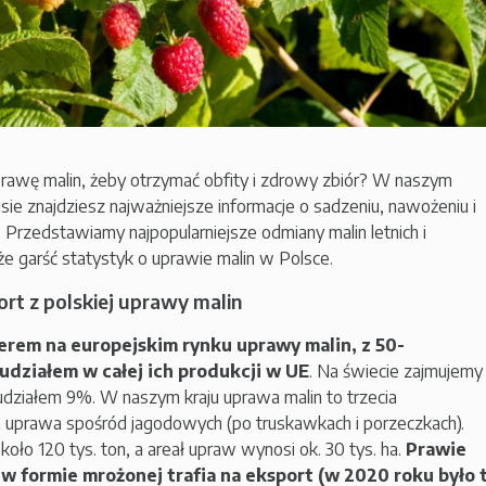
prawę malin, żeby otrzymać obfity i zdrowy zbiór? W naszym
e znajdziesz najważniejsze informacje o sadzeniu, nawożeniu i
n. Przedstawiamy najpopularniejsze odmiany malin letnich i
kże garść statystyk o uprawie malin w Polsce.
rt z polskiej uprawy malin
derem na europejskim rynku uprawy malin, z 50-
działem w całej ich produkcji w UE
. Na świecie zajmujemy
 udziałem 9%. W naszym kraju uprawa malin to trzecia
za uprawa spośród jagodowych (po truskawkach i porzeczkach).
koło 120 tys. ton, a areał upraw wynosi ok. 30 tys. ha.
Prawie
w formie mrożonej trafia na eksport (w 2020 roku było 