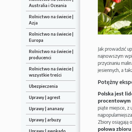
Australia i Oceania
Rolnictwo na świecie |
Azja
Rolnictwo na świecie |
Europa
Jak prowadzić u
Rolnictwo na świecie |
najnowszym wpisi
producenci
przycinaniu mali
Rolnictwo na świecie |
jesiennych, a ta
wszystkie treści
Potężny ekspo
Ubezpieczenia
Polska jest li
Uprawy | agrest
procentowym u
piąte miejsce, z
Uprawy | ananasy
najpopularniejs
Uprawy | arbuzy
Zbiory osiągają o
połowa zbioru 
Uprawy | awokado