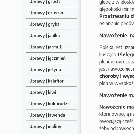
glebę z wielosk
Uprawy | groch
głębokości mini
Uprawy | gruszki
Przetrwaniu z
osłanianie pędó
Uprawy | gryka
Nawożenie, na
Uprawy | jabłka
Polska jest uzn
Uprawy | jarmuż
kusząca.
Pielęg
Uprawy | jęczmień
plonów owoców o
jest nawożenie,
Uprawy | jeżyna
choroby i wys
Uprawy | kalafior
plon w wysokości
Uprawy | kiwi
Nawożenie ma
Uprawy | kukurydza
Nawożenie mal
które owocują n
Uprawy | lawenda
owocującą część 
Uprawy | maliny
żeby odpowiedn