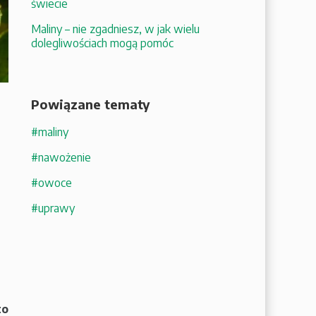
świecie
Maliny – nie zgadniesz, w jak wielu
dolegliwościach mogą pomóc
Powiązane tematy
#maliny
#nawożenie
#owoce
#uprawy
to