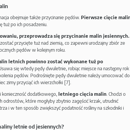
alin
nacja obejmuje także przycinanie pędów.
Pierwsze cięcie mali
 tuż po ich posadzeniu.
owaniu, przeprowadza się przycinanie malin jesiennych.
zostać przycięte tuż nad ziemią, co zapewni urodzajny zbiór ze
rocznych pędów w kolejnym roku.
alin letnich powinno zostać wykonane tuż po
Usuwa się wtedy pędy dwuletnie, robiąc miejsce na następny rok
okolenia pędów. Podrośnięte pędy dwuletnie należy umocować do
ec zimy przyciąć ich wierzchołki [7].
i konieczność dodatkowego,
letniego
cięcia malin
. Chodzi o
 odrostów, które mogłyby zbytnio zagęścić krzak, utrudnić
za i w ten sposób zwiększyć podatność rośliny na szkodniki i
aliny letnie od jesiennych?