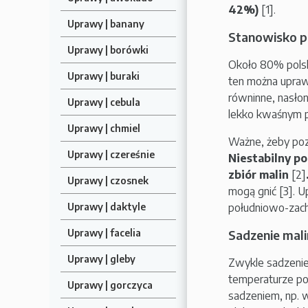
42%)
[1].
Uprawy | banany
Stanowisko p
Uprawy | borówki
Około 80% polski
Uprawy | buraki
ten można uprawi
równinne, nasłone
Uprawy | cebula
lekko kwaśnym p
Uprawy | chmiel
Ważne, żeby poz
Uprawy | czereśnie
Niestabilny p
zbiór malin
[2]
Uprawy | czosnek
mogą gnić [3]. 
południowo-zach
Uprawy | daktyle
Sadzenie mali
Uprawy | facelia
Uprawy | gleby
Zwykle sadzenie 
temperaturze po
Uprawy | gorczyca
sadzeniem, np. 