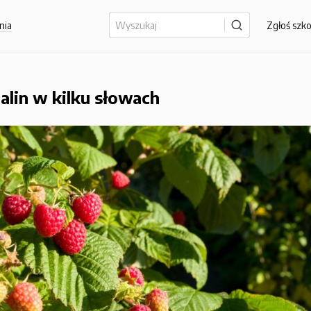
nia
Zgłoś szk
lin w kilku słowach