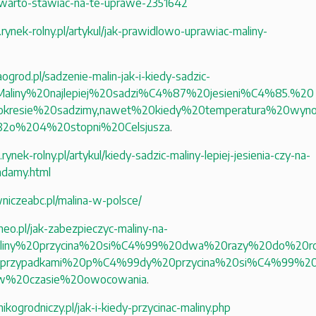
-warto-stawiac-na-te-uprawe-2351642
rynek-rolny.pl/artykul/jak-prawidlowo-uprawiac-maliny-
aogrod.pl/sadzenie-malin-jak-i-kiedy-sadzic-
t=Maliny%20najlepiej%20sadzi%C4%87%20jesieni%C4%85.%20
resie%20sadzimy,nawet%20kiedy%20temperatura%20wyn
2o%204%20stopni%20Celsjusza
.
ynek-rolny.pl/artykul/kiedy-sadzic-maliny-lepiej-jesienia-czy-na-
damy.html
wniczeabc.pl/malina-w-polsce/
neo.pl/jak-zabezpieczyc-maliny-na-
Maliny%20przycina%20si%C4%99%20dwa%20razy%20do%20r
e,przypadkami%20p%C4%99dy%20przycina%20si%C4%99%20
%20czasie%20owocowania
.
nikogrodniczy.pl/jak-i-kiedy-przycinac-maliny.php