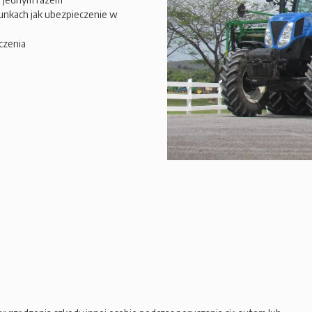
unkach jak ubezpieczenie w
czenia