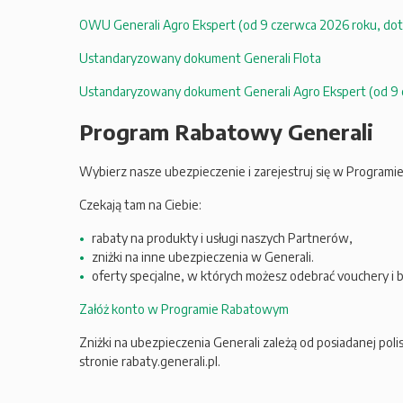
OWU Generali Agro Ekspert (od 9 czerwca 2026 roku, dot.
Ustandaryzowany dokument Generali Flota
Ustandaryzowany dokument Generali Agro Ekspert (od 9 
Program Rabatowy Generali
Wybierz nasze ubezpieczenie i zarejestruj się w Program
Czekają tam na Ciebie:
rabaty na produkty i usługi naszych Partnerów,
zniżki na inne ubezpieczenia w Generali.
oferty specjalne, w których możesz odebrać vouchery i
Załóż konto w Programie Rabatowym
Zniżki na ubezpieczenia Generali zależą od posiadanej po
stronie rabaty.generali.pl.