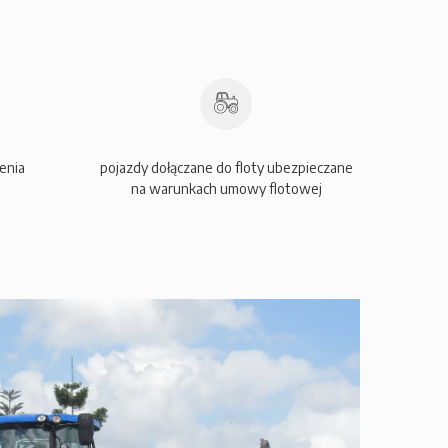
enia
pojazdy dołączane do floty ubezpieczane
na warunkach umowy flotowej