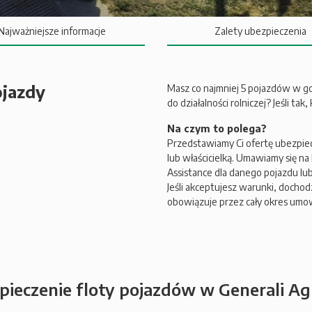
Najważniejsze informacje
Zalety ubezpieczenia
ojazdy
Masz co najmniej 5 pojazdów w 
do działalności rolniczej? Jeśli t
Na czym to polega?
Przedstawiamy Ci ofertę ubezpiec
lub właścicielką.
Umawiamy się na 
Assistance dla danego pojazdu lub
Jeśli akceptujesz warunki, docho
obowiązuje przez cały okres umo
ieczenie floty pojazdów w Generali Ag