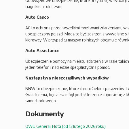
Obowiązkowe ubezpieczenie, które przyda się w sytuacji w
ciągnikiem rolniczym.
Auto Casco
AC to
ochron
a
przed wszelkimi możliwymi zdarzeniami
,
w w
ubezpieczony pojazd. Mogą to być zdarzenia wywołane si
kierowcy
. W przypadku maszyn rolniczych obejmuje równie
Auto Assistance
Ubezpieczenie
pomoc
y
na miejscu zdarzenia w razie takic
jeden telefon i
nadjedzie specjalistyczna pomoc.
Następstwa nieszczęśliwych wypadków
NNW to ubezpieczenie, które chroni Ciebie i pasażerów 
świadczenia, będziesz mógł podjąć leczenie i uporać się
samochodowego.
Dokumenty
OWU Generali Flota (od 13 lutego 2026 roku)