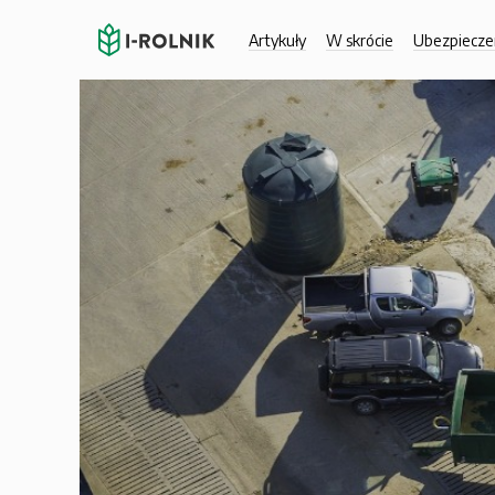
Artykuły
W skrócie
Ubezpiecze