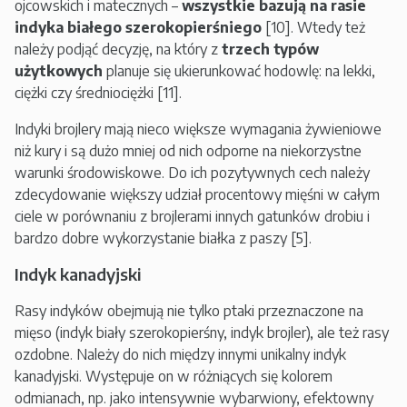
ojcowskich i matecznych –
wszystkie
bazują na rasie
indyka białego szerokopierśniego
[10]. Wtedy też
należy podjąć decyzję, na który z
trzech typów
użytkowych
planuje się ukierunkować hodowlę: na lekki,
ciężki czy średniociężki [11].
Indyki brojlery mają nieco większe wymagania żywieniowe
niż kury i są dużo mniej od nich odporne na niekorzystne
warunki środowiskowe. Do ich pozytywnych cech należy
zdecydowanie większy udział procentowy mięśni w całym
ciele w porównaniu z brojlerami innych gatunków drobiu i
bardzo dobre wykorzystanie białka z paszy [5].
Indyk kanadyjski
Rasy indyków obejmują nie tylko ptaki przeznaczone na
mięso (indyk biały szerokopierśny, indyk brojler), ale też rasy
ozdobne. Należy do nich między innymi unikalny indyk
kanadyjski. Występuje on w różniących się kolorem
odmianach, np. jako intensywnie wybarwiony, efektowny