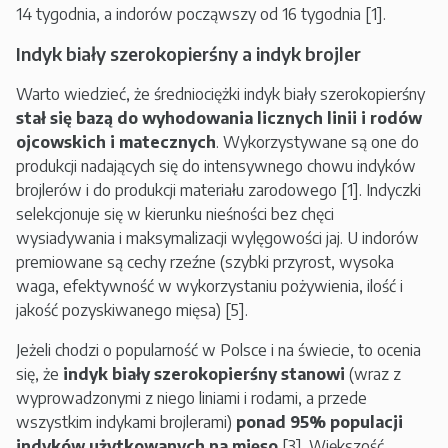
14 tygodnia, a indorów począwszy od 16 tygodnia [1].
Indyk biały szerokopierśny a indyk brojler
Warto wiedzieć, że średniociężki indyk biały szerokopierśny
stał się bazą do wyhodowania licznych linii i rodów
ojcowskich i matecznych
. Wykorzystywane są one do
produkcji nadających się do intensywnego chowu indyków
brojlerów i do produkcji materiału zarodowego [1]. Indyczki
selekcjonuje się w kierunku nieśności bez chęci
wysiadywania i maksymalizacji wylęgowości jaj. U indorów
premiowane są cechy rzeźne (szybki przyrost, wysoka
waga, efektywność w wykorzystaniu pożywienia, ilość i
jakość pozyskiwanego mięsa) [5].
Jeżeli chodzi o popularność w Polsce i na świecie, to ocenia
się, że
indyk biały szerokopierśny stanowi
(wraz z
wyprowadzonymi z niego liniami i rodami, a przede
wszystkim indykami brojlerami)
ponad 95% populacji
indyków użytkowanych na mięso
[3]. Większość