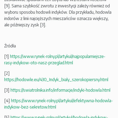
[9]. Sama szybkość zwrotu z inwestycji zależy również od
wyboru sposobu hodowli indyków. Dla przykładu, hodowla
indorów z linii najcięższych mieszańców oznacza większy,
ale późniejszy zysk [3].
Źródła
[1]
https://www.rynek-rolny.pl/artykul/najpopularniejsze-
rasy-indykow-oto-nasz-przeglad.html
[2]
https://hodowle.eu/430_Indyk_bialy_szerokopiersny.html
[3]
https://swiatrolnika.info/informacje/indyki-hodowla.html
[4]
https://www.rynek-rolny.pl/artykul/efektywna-hodowla-
indykow-bez-sekretow.html
[5]
https://www.rynek-rolny.pl/artykul/hodowla-indykow-