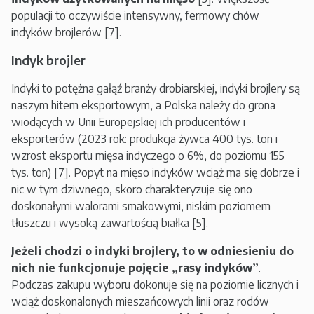
populacji to oczywiście intensywny, fermowy chów
indyków brojlerów [7].
Indyk brojler
Indyki to potężna gałąź branży drobiarskiej, indyki brojlery są
naszym hitem eksportowym, a Polska należy do grona
wiodących w Unii Europejskiej ich producentów i
eksporterów (2023 rok: produkcja żywca 400 tys. ton i
wzrost eksportu mięsa indyczego o 6%, do poziomu 155
tys. ton) [7]. Popyt na mięso indyków wciąż ma się dobrze i
nic w tym dziwnego, skoro charakteryzuje się ono
doskonałymi walorami smakowymi, niskim poziomem
tłuszczu i wysoką zawartością białka [5].
Jeżeli chodzi o indyki brojlery, to w odniesieniu do
nich nie funkcjonuje pojęcie „rasy indyków”
.
Podczas zakupu wyboru dokonuje się na poziomie licznych i
wciąż doskonalonych mieszańcowych linii oraz rodów