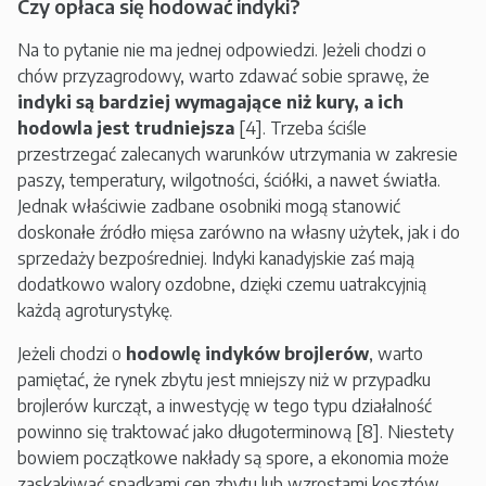
Czy opłaca się hodować indyki?
Na to pytanie nie ma jednej odpowiedzi. Jeżeli chodzi o
chów przyzagrodowy, warto zdawać sobie sprawę, że
indyki są bardziej wymagające niż kury, a ich
hodowla jest trudniejsza
[4]. Trzeba ściśle
przestrzegać zalecanych warunków utrzymania w zakresie
paszy, temperatury, wilgotności, ściółki, a nawet światła.
Jednak właściwie zadbane osobniki mogą stanowić
doskonałe źródło mięsa zarówno na własny użytek, jak i do
sprzedaży bezpośredniej. Indyki kanadyjskie zaś mają
dodatkowo walory ozdobne, dzięki czemu uatrakcyjnią
każdą agroturystykę.
Jeżeli chodzi o
hodowlę indyków brojlerów
, warto
pamiętać, że rynek zbytu jest mniejszy niż w przypadku
brojlerów kurcząt, a inwestycję w tego typu działalność
powinno się traktować jako długoterminową [8]. Niestety
bowiem początkowe nakłady są spore, a ekonomia może
zaskakiwać spadkami cen zbytu lub wzrostami kosztów