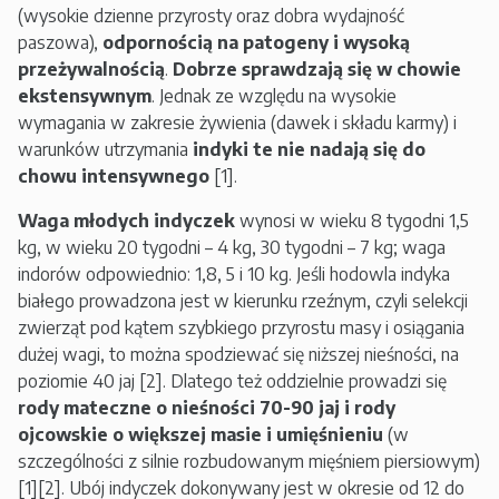
(wysokie dzienne przyrosty oraz dobra wydajność
paszowa),
odpornością na patogeny i wysoką
przeżywalnością
.
Dobrze sprawdzają się w chowie
ekstensywnym
. Jednak ze względu na wysokie
wymagania w zakresie żywienia (dawek i składu karmy) i
warunków utrzymania
indyki te nie nadają się do
chowu intensywnego
[1].
Waga młodych indyczek
wynosi w wieku 8 tygodni 1,5
kg, w wieku 20 tygodni – 4 kg, 30 tygodni – 7 kg; waga
indorów odpowiednio: 1,8, 5 i 10 kg. Jeśli hodowla indyka
białego prowadzona jest w kierunku rzeźnym, czyli selekcji
zwierząt pod kątem szybkiego przyrostu masy i osiągania
dużej wagi, to można spodziewać się niższej nieśności, na
poziomie 40 jaj [2]. Dlatego też oddzielnie prowadzi się
rody mateczne o nieśności 70-90 jaj i rody
ojcowskie o większej masie i umięśnieniu
(w
szczególności z silnie rozbudowanym mięśniem piersiowym)
[1][2]. Ubój indyczek dokonywany jest w okresie od 12 do