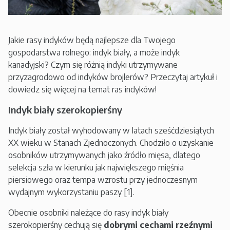
Jakie rasy indyków będą najlepsze dla Twojego
gospodarstwa rolnego: indyk biały, a może indyk
kanadyjski? Czym się różnią indyki utrzymywane
przyzagrodowo od indyków brojlerów? Przeczytaj artykuł i
dowiedz się więcej na temat ras indyków!
Indyk biały szerokopierśny
Indyk biały został wyhodowany w latach sześćdziesiątych
XX wieku w Stanach Zjednoczonych. Chodziło o uzyskanie
osobników utrzymywanych jako źródło mięsa, dlatego
selekcja szła w kierunku jak największego mięśnia
piersiowego oraz tempa wzrostu przy jednoczesnym
wydajnym wykorzystaniu paszy [1].
Obecnie osobniki należące do rasy indyk biały
szerokopierśny cechują się
dobrymi cechami rzeźnymi