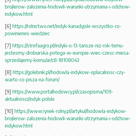
brojlerow-zalozenia-hodowli-warunki-utrzymania-i-odchow-
indykow.html
[6]
https://rolnictwo.net/indyk-kanadyjski-wszystko-co-
powinienes-wiedziec
[7]
https://strefaagro.pl/indyki-o-13-tansze-niz-rok-temu-
jestesmy-drobiarska-potega-w-europie-wiec-czesc-miesa-
sprzedajemy-komu/ar/c8-18108043
[8]
https://golebnik.pl/hodowla-indykow-oplacalnosc-czy-
warto-co-pisza-na-forum/
[9]
https://www.portalhodowcy.pl/czasopisma/109-
aktualnosci/indyk-polski
[10]
https://www.rynek-rolny.pl/artykul/hodowla-indykow-
brojlerow-zalozenia-hodowli-warunki-utrzymania-i-odchow-
indykow.html