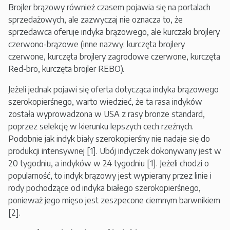
Brojler brązowy również czasem pojawia się na portalach
sprzedażowych, ale zazwyczaj nie oznacza to, że
sprzedawca oferuje indyka brązowego, ale kurczaki brojlery
czerwono-brązowe (inne nazwy: kurczęta brojlery
czerwone, kurczęta brojlery zagrodowe czerwone, kurczęta
Red-bro, kurczęta brojler REBO).
Jeżeli jednak pojawi się oferta dotycząca indyka brązowego
szerokopierśnego, warto wiedzieć, że ta rasa indyków
została wyprowadzona w USA z rasy bronze standard,
poprzez selekcję w kierunku lepszych cech rzeźnych.
Podobnie jak indyk biały szerokopierśny nie nadaje się do
produkcji intensywnej [1]. Ubój indyczek dokonywany jest w
20 tygodniu, a indyków w 24 tygodniu [1]. Jeżeli chodzi o
popularność, to indyk brązowy jest wypierany przez linie i
rody pochodzące od indyka białego szerokopierśnego,
ponieważ jego mięso jest zeszpecone ciemnym barwnikiem
[2].