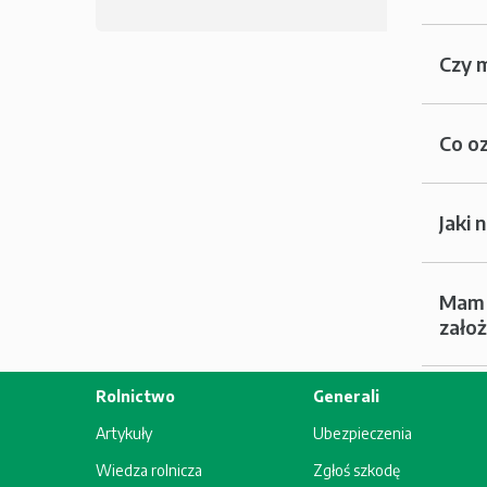
Czy 
Co oz
Jaki 
Mam 
założ
Rolnictwo
Generali
Artykuły
Ubezpieczenia
Wiedza rolnicza
Zgłoś szkodę