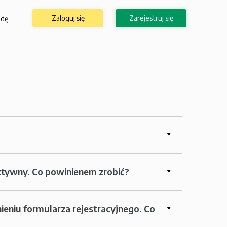
Zaloguj się
Zarejestruj się
odę
aktywny. Co powinienem zrobić?
eniu formularza rejestracyjnego. Co