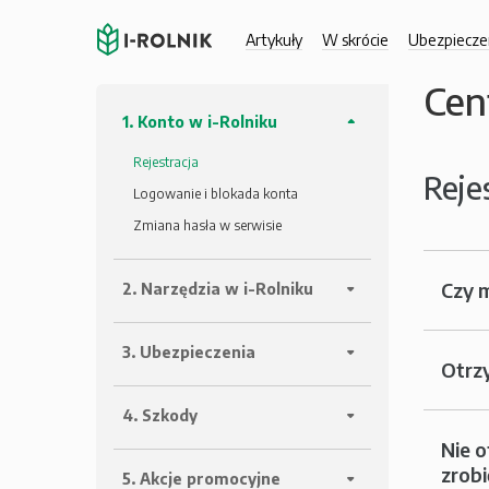
Artykuły
W skrócie
Ubezpiecze
Cen
1. Konto w i-Rolniku
Rejestracja
Reje
Logowanie i blokada konta
Zmiana hasła w serwisie
Czy 
2. Narzędzia w i-Rolniku
3. Ubezpieczenia
Otrzy
4. Szkody
Nie o
zrobi
5. Akcje promocyjne