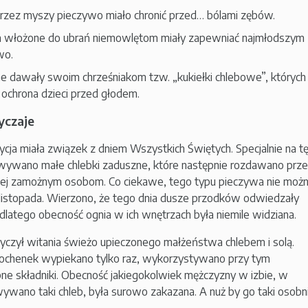
rzez myszy pieczywo miało chronić przed… bólami zębów.
a włożone do ubrań niemowlętom miały zapewniać najmłodszym
wo.
ne dawały swoim chrześniakom tzw. „kukiełki chlebowe”, których
 ochrona dzieci przed głodem.
yczaje
dycja miała związek z dniem Wszystkich Świętych. Specjalnie na t
wywano małe chlebki zaduszne, które następnie rozdawano prz
ej zamożnym osobom. Co ciekawe, tego typu pieczywa nie moż
 listopada. Wierzono, że tego dnia dusze przodków odwiedzały
latego obecność ognia w ich wnętrzach była niemile widziana.
tyczył witania świeżo upieczonego małżeństwa chlebem i solą.
bochenek wypiekano tylko raz, wykorzystywano przy tym
ne składniki. Obecność jakiegokolwiek mężczyzny w izbie, w
ywano taki chleb, była surowo zakazana. A nuż by go taki osobn