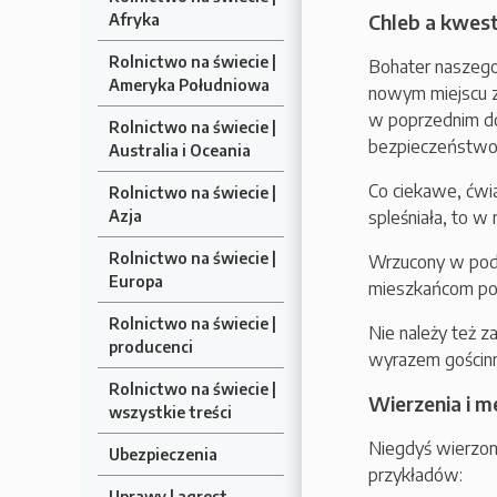
Chleb a kwes
Afryka
Rolnictwo na świecie |
Bohater naszego 
Ameryka Południowa
nowym miejscu z
w poprzednim d
Rolnictwo na świecie |
bezpieczeństwo
Australia i Oceania
Co ciekawe, ćwia
Rolnictwo na świecie |
Azja
spleśniała, to w 
Rolnictwo na świecie |
Wrzucony w podw
Europa
mieszkańcom pomy
Rolnictwo na świecie |
Nie należy też z
producenci
wyrazem gościnn
Rolnictwo na świecie |
Wierzenia i 
wszystkie treści
Niegdyś wierzon
Ubezpieczenia
przykładów:
Uprawy | agrest