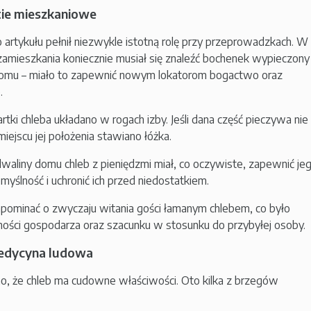
tie mieszkaniowe
artykułu pełnił niezwykle istotną rolę przy przeprowadzkach. W
amieszkania koniecznie musiał się znaleźć bochenek wypieczony
omu – miało to zapewnić nowym lokatorom bogactwo oraz
.
rtki chleba układano w rogach izby. Jeśli dana część pieczywa nie
miejscu jej położenia stawiano łóżka.
aliny domu chleb z pieniędzmi miał, co oczywiste, zapewnić je
ślność i uchronić ich przed niedostatkiem.
apominać o zwyczaju witania gości łamanym chlebem, co było
ości gospodarza oraz szacunku w stosunku do przybyłej osoby.
medycyna ludowa
o, że chleb ma cudowne właściwości. Oto kilka z brzegów