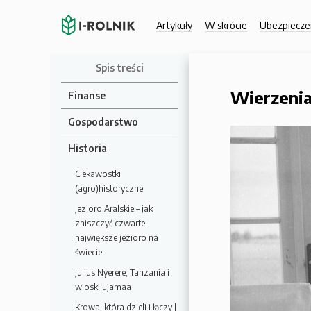
Artykuły
W skrócie
Ubezpiecze
Spis treści
Wierzenia
Finanse
Gospodarstwo
Historia
Ciekawostki
(agro)historyczne
Jezioro Aralskie – jak
zniszczyć czwarte
największe jezioro na
świecie
Julius Nyerere, Tanzania i
wioski ujamaa
Krowa, która dzieli i łączy |