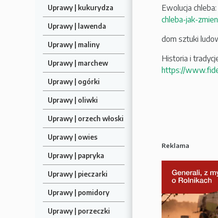
Ewolucja chleba: 
Uprawy | kukurydza
chleba-jak-zmien
Uprawy | lawenda
dom sztuki ludo
Uprawy | maliny
Historia i trady
Uprawy | marchew
https://www.fide
Uprawy | ogórki
Uprawy | oliwki
Uprawy | orzech włoski
Uprawy | owies
Reklama
Uprawy | papryka
Uprawy | pieczarki
Uprawy | pomidory
Uprawy | porzeczki