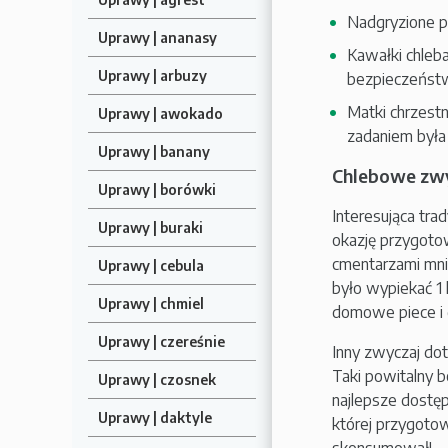
Nadgryzione p
Uprawy | ananasy
Kawałki chleb
Uprawy | arbuzy
bezpieczeńst
Matki chrzest
Uprawy | awokado
zadaniem była
Uprawy | banany
Chlebowe zw
Uprawy | borówki
Interesująca tra
Uprawy | buraki
okazję przygoto
cmentarzami mni
Uprawy | cebula
było wypiekać 1
Uprawy | chmiel
domowe piece i d
Uprawy | czereśnie
Inny zwyczaj do
Taki powitalny 
Uprawy | czosnek
najlepsze dostęp
Uprawy | daktyle
której przygotow