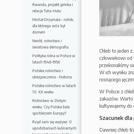
Rwanda, projekt girinka i
relacje Tutsi-Hutu
Michał Drzymała – rolnik,
dla którego wóz był
domem
Neolit, rolnictwo i
światowa demografia
Chleb to jeden 
Polityka rolna w Polsce w
człowiekowi od 
latach 1948-1956
przekonaliśmy s
Polskie rolnictwo i
W ich wyniku zna
ubezpieczenia – historia
rosnącego jęczmie
Polskie rolnictwo w latach
W Polsce z chle
70. XX wieku
zakazów. Warto s
Rolnictwo w Złotym
kultywujemy do d
wieku. Czy Polska była
spichlerzem Europy?
Szacunek dla
Rząd sam się wyżywi. O
upodobaniach kulinarnych
Dawniej chleb t