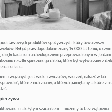
z podstawowych produktów spożywczych, który towarzyszy
wieków. Był już prawdopodobnie znany 14 000 lat temu, o czym
ię dzięki badaniom archeologicznym przeprowadzonym w Jordanii.
leziono resztki spieczonego chleba, który był wytwarzany z dzi
nia i orkisza.
bem związanych jest wiele zwyczajów, wierzeń, nakazów lub
prawdzić, które z nich znamy, o których pamiętamy, a które z ni
ziś.
 pieczywa
raktowano z należytym szacunkiem – możemy to bez wątpienia