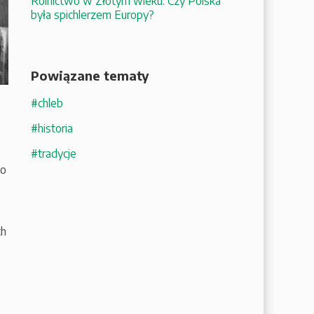
Rolnictwo w Złotym wieku. Czy Polska
była spichlerzem Europy?
Powiązane tematy
#chleb
#historia
#tradycje
ko
ch