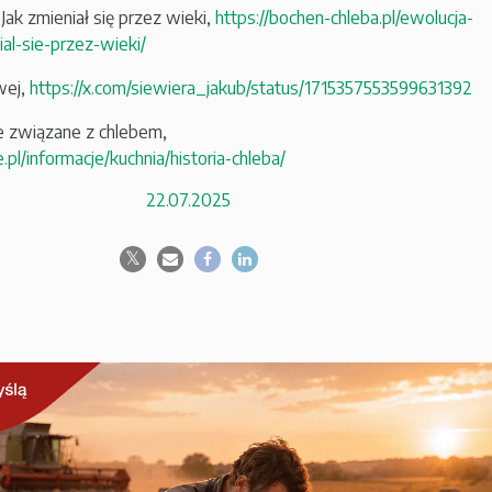
Jak zmieniał się przez wieki,
https://bochen-chleba.pl/ewolucja-
ial-sie-przez-wieki/
wej,
https://x.com/siewiera_jakub/status/1715357553599631392
cje związane z chlebem,
.pl/informacje/kuchnia/historia-chleba/
22.07.2025