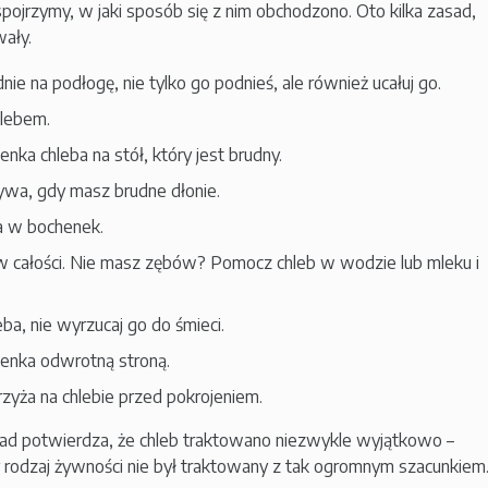
spojrzymy, w jaki sposób się z nim obchodzono. Oto kilka zasad,
ały.
nie na podłogę, nie tylko go podnieś, ale również ucałuj go.
hlebem.
enka chleba na stół, który jest brudny.
ywa, gdy masz brudne dłonie.
ża w bochenek.
 w całości. Nie masz zębów? Pomocz chleb w wodzie lub mleku i
eba, nie wyrzucaj go do śmieci.
henka odwrotną stroną.
rzyża na chlebie przed pokrojeniem.
sad potwierdza, że chleb traktowano niezwykle wyjątkowo –
 rodzaj żywności nie był traktowany z tak ogromnym szacunkiem