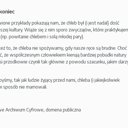
 koniec
ne przykłady pokazują nam, że chleb był (i jest nadal) dość
szej kultury. Wiąże się z nim sporo zwyczajów, które praktykuje
 (np. powitanie chlebem i solą młodej pary).
 też to, że chleba nie spożywamy, gdy nasze ręce są brudne. Choć
ryć, że współczesnym człowiekiem kierują bardziej pobudki natury
nasi przodkowie czynili tak głównie z powodu szacunku, jakim darzy
yśmy, tak jak ludzie żyjący przed nami, chleba (i jakiejkolwiek
i sposób nie marnowali.
we Archiwum Cyfrowe, domena publiczna