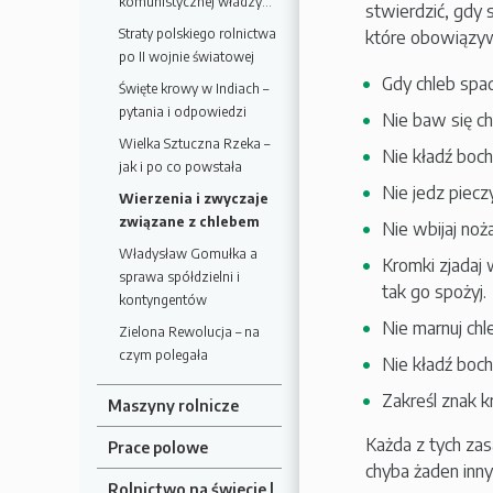
komunistycznej władzy…
stwierdzić, gdy 
Straty polskiego rolnictwa
które obowiązyw
po II wojnie światowej
Gdy chleb spad
Święte krowy w Indiach –
pytania i odpowiedzi
Nie baw się c
Wielka Sztuczna Rzeka –
Nie kładź boch
jak i po co powstała
Nie jedz piecz
Wierzenia i zwyczaje
związane z chlebem
Nie wbijaj no
Władysław Gomułka a
Kromki zjadaj
sprawa spółdzielni i
tak go spożyj.
kontyngentów
Nie marnuj chl
Zielona Rewolucja – na
czym polegała
Nie kładź boc
Zakreśl znak k
Maszyny rolnicze
Każda z tych za
Prace polowe
chyba żaden inny
Rolnictwo na świecie |