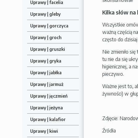
skonsumował!
Uprawy | facelia
Kilka słów na
Uprawy | gleby
Wszystkie omówio
Uprawy | gorczyca
ważną częścią na
Uprawy | groch
często do dzisiaj
Uprawy | gruszki
Nie zmieniło się
tu nie da się uk
Uprawy | gryka
higienicznej, a 
Uprawy | jabłka
pieczywo.
Uprawy | jarmuż
Ważne jest to, ab
żywności) w głup
Uprawy | jęczmień
Uprawy | jeżyna
Zdjęcie: Narodo
Uprawy | kalafior
Źródła
Uprawy | kiwi