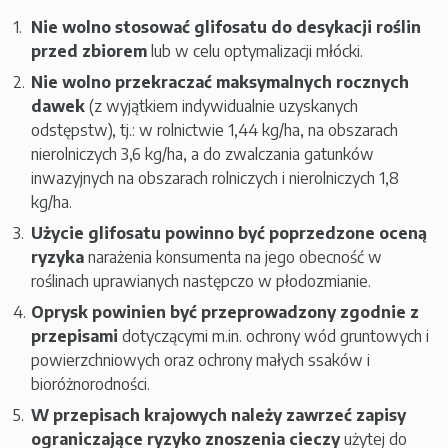
Nie wolno stosować glifosatu do desykacji roślin
przed zbiorem
lub w celu optymalizacji młócki.
Nie wolno przekraczać maksymalnych rocznych
dawek
(z wyjątkiem indywidualnie uzyskanych
odstępstw), tj.: w rolnictwie 1,44 kg/ha, na obszarach
nierolniczych 3,6 kg/ha, a do zwalczania gatunków
inwazyjnych na obszarach rolniczych i nierolniczych 1,8
kg/ha.
Użycie glifosatu powinno być poprzedzone oceną
ryzyka
narażenia konsumenta na jego obecność w
roślinach uprawianych następczo w płodozmianie.
Oprysk powinien być przeprowadzony zgodnie z
przepisami
dotyczącymi m.in. ochrony wód gruntowych i
powierzchniowych oraz ochrony małych ssaków i
bioróżnorodności.
W przepisach krajowych należy zawrzeć zapisy
ograniczające ryzyko znoszenia cieczy
użytej do