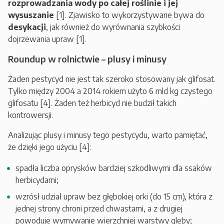
rozprowadzania wody po całej roślinie i jej
wysuszanie
[1]. Zjawisko to wykorzystywane bywa do
desykacji
, jak również do wyrównania szybkości
dojrzewania upraw [1].
Roundup w rolnictwie – plusy i minusy
Żaden pestycyd nie jest tak szeroko stosowany jak glifosat.
Tylko między 2004 a 2014 rokiem użyto 6 mld kg czystego
glifosatu [4]. Żaden też herbicyd nie budził takich
kontrowersji.
Analizując plusy i minusy tego pestycydu, warto pamiętać,
że dzięki jego użyciu [4]:
spadła liczba oprysków bardziej szkodliwymi dla ssaków
herbicydami;
wzrósł udział upraw bez głębokiej orki (do 15 cm), która z
jednej strony chroni przed chwastami, a z drugiej
powoduje wymywanie wierzchniej warstwy gleby;