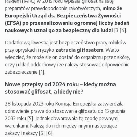
Rakiem (IARC) w 2015 roku wpisała glifosat na listę
preparatów prawdopodobnie rakotwórczych,
mimo że
Europejski Urząd ds. Bezpieczeństwa Żywności
(EFSA) po przeanalizowaniu ogromnej liczby badań
naukowych uznał go za bezpieczny dla ludzi
[3 [4].
Dodatkową kwestią jest bezpieczeństwo pracy rolników
przy opryskach i ryzyko
zatrucia glifosatem
. Warto
wiedzieć, że może się on dostać do organizmu przez skórę,
oczy i układ oddechowy i że należy stosować odpowiednie
zabezpieczenie [1].
Nowe przepisy od 2024 roku – kiedy można
stosować glifosat, a kiedy nie?
28 listopada 2023 roku Komisja Europejska zatwierdziła
odnowienie prawa do stosowania glifosatu do 15 grudnia
2033 roku [5]. Jednak obwarowała tę zgodę pewnymi
warunkami. Należą do nich między innymi następujące
zakazy i nakazy [5] [6]: