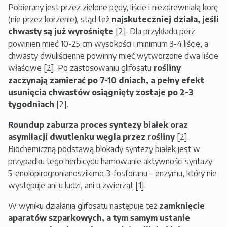
Pobierany jest przez zielone pędy, liście i niezdrewniałą korę
(nie przez korzenie), stąd też
najskuteczniej działa, jeśli
chwasty są już wyrośnięte
[2]. Dla przykładu perz
powinien mieć 10-25 cm wysokości i minimum 3-4 liście, a
chwasty dwuliścienne powinny mieć wytworzone dwa liście
właściwe [2]. Po zastosowaniu glifosatu
rośliny
zaczynają zamierać po 7-10 dniach, a pełny efekt
usunięcia chwastów osiągnięty zostaje po 2-3
tygodniach
[2].
Roundup zaburza proces syntezy białek oraz
asymilacji dwutlenku węgla przez rośliny
[2].
Biochemiczną podstawą blokady syntezy białek jest w
przypadku tego herbicydu hamowanie aktywności syntazy
5-enolopirogronianoszikimo-3-fosforanu – enzymu, który nie
występuje ani u ludzi, ani u zwierząt [1].
W wyniku działania glifosatu następuje też
zamknięcie
aparatów szparkowych, a tym samym ustanie