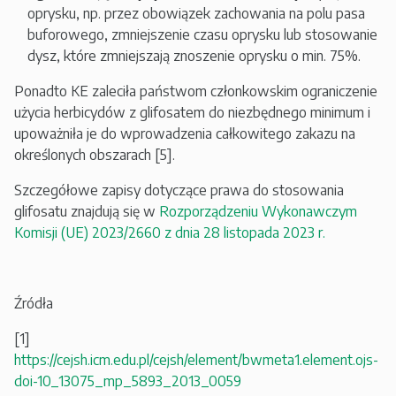
oprysku, np. przez obowiązek zachowania na polu pasa
buforowego, zmniejszenie czasu oprysku lub stosowanie
dysz, które zmniejszają znoszenie oprysku o min. 75%.
Ponadto KE zaleciła państwom członkowskim ograniczenie
użycia herbicydów z glifosatem do niezbędnego minimum i
upoważniła je do wprowadzenia całkowitego zakazu na
określonych obszarach [5].
Szczegółowe zapisy dotyczące prawa do stosowania
glifosatu znajdują się w
Rozporządzeniu Wykonawczym
Komisji (UE) 2023/2660 z dnia 28 listopada 2023 r.
Źródła
[1]
https://cejsh.icm.edu.pl/cejsh/element/bwmeta1.element.ojs-
doi-10_13075_mp_5893_2013_0059