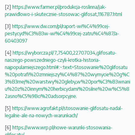
[2]
https://www.farmer.pl/produkcja-roslinna/jak-
prawidlowo-i-skutecznie-stosowac-glifosat,116787.html
[3]
https://www.dw.com/pl/raport-wi%C4%99cej-
pestycyd%C3%B3w-wi%C4%99cej-zatru%C4%87/a-
60403097
[4]
https://wyborcza.pl/7,75400,22707034,glifosatu-
naszego-powszedniego-czyli-krotka-historia-
najpopularniejszego.html#:~:text=Stosowanie%20glifosatu
%20potrafi%20zmniejszy%C4%87%20wymycie%20g%C
3%B3rnej%20warstwy%20gleby,w%20por%C3%B3wnani
u%20z%20innymi%20herbicydami%20silne%20w%C5%8
2asno%C5%9Bci%20adsorpcyjne
.
[5]
https://www.agrofakt.pl/stosowanie-glifosatu-nadal-
legalne-ale-na-nowych-warunkach/
[6]
https://www.wrp.pl/nowe-warunki-stosowania-
glifosatu/