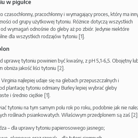
iu w pigułce
o czasochłonny, pracochłonny i wymagający proces, który ma inn
ności od grupy użytkowej tytoniu. Różnice dotyczą wszystkich
od wymagań odnośnie do gleby aż po zbiór. Jedynie niektóre
ne dla wszystkich rodzajów tytoniu [1].
plon
 uprawę tytoniu powinien być kwaśny, z pH 5,1-6,5. Obojętny lu
bniża jakość liści tytoniu [2].
Virginia najlepiej udaje się na glebach przepuszczalnych i
od plantację tytoniu odmiany Burley lepiej wybrać gleby
ste i średnio ciężkie [1].
iać tytoniu na tym samym polu rok po roku, podobnie jak nie nale
nych roślinach psiankowatych. Właściwym przedplonem są zaś [2]
ydza – dla uprawy tytoniu papierosowego jasnego;
owe, okopowe oraz rzepak – dla tytoni ciemnych.