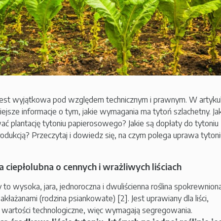
jest wyjątkowa pod względem technicznym i prawnym. W artyku
ejsze informacje o tym, jakie wymagania ma tytoń szlachetny. Ja
ać plantację tytoniu papierosowego? Jakie są dopłaty do tytoniu
odukcją? Przeczytaj i dowiedz się, na czym polega uprawa tytoni
a ciepłolubna o cennych i wrażliwych liściach
 to wysoka, jara, jednoroczna i dwuliścienna roślina spokrewnion
akłażanami (rodzina psiankowate) [2]. Jest uprawiany dla liści,
e wartości technologiczne, więc wymagają segregowania.