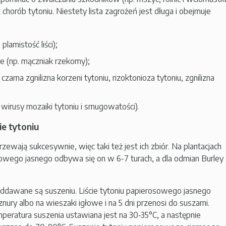
 chorób tytoniu. Niestety lista zagrożeń jest długa i obejmuje
 plamistość liści);
 (np. mączniak rzekomy);
zarna zgnilizna korzeni tytoniu, rizoktonioza tytoniu, zgnilizna
wirusy mozaiki tytoniu i smugowatości).
ie tytoniu
jrzewają sukcesywnie, więc taki też jest ich zbiór. Na plantacjach
sowego jasnego odbywa się on w 6-7 turach, a dla odmian Burley
oddawane są suszeniu. Liście tytoniu papierosowego jasnego
nury albo na wieszaki igłowe i na 5 dni przenosi do suszarni.
eratura suszenia ustawiana jest na 30-35°C, a następnie