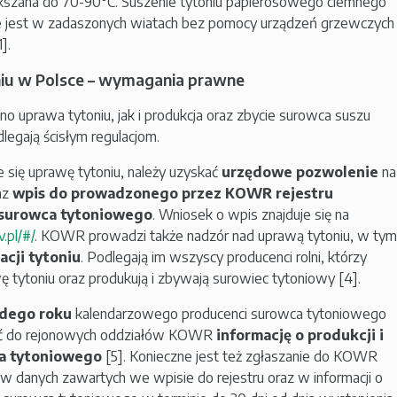
szana do 70-90°C. Suszenie tytoniu papierosowego ciemnego
jest w zadaszonych wiatach bez pomocy urządzeń grzewczych 
].
iu w Polsce – wymagania prawne
 uprawa tytoniu, jak i produkcja oraz zbycie surowca suszu
egają ścisłym regulacjom.
 się uprawę tytoniu, należy uzyskać
urzędowe pozwolenie
na
raz
wpis do prowadzonego przez KOWR rejestru
surowca tytoniowego
. Wniosek o wpis znajduje się na
v.pl/#/
. KOWR prowadzi także nadzór nad uprawą tytoniu, w tym
acji tytoniu
. Podlegają im wszyscy producenci rolni, którzy
 tytoniu oraz produkują i zbywają surowiec tytoniowy [4].
żdego roku
kalendarzowego producenci surowca tytoniowego
ć do rejonowych oddziałów KOWR
informację o produkcji i
a tytoniowego
[5]. Konieczne jest też zgłaszanie do KOWR
w danych zawartych we wpisie do rejestru oraz w informacji o