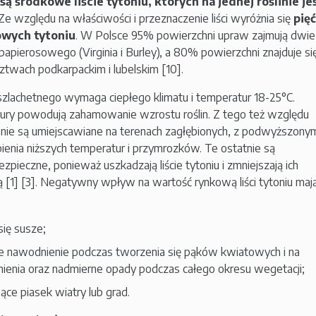
są środkowe liście tytoniu, których na jednej roślinie je
 Ze względu na właściwości i przeznaczenie liści wyróżnia się
pięć
wych tytoniu
. W Polsce 95% powierzchni upraw zajmują dwie
papierosowego (Virginia i Burley), a 80% powierzchni znajduje si
twach podkarpackim i lubelskim [10].
szlachetnego wymaga ciepłego klimatu i temperatur 18-25°C.
ury powodują zahamowanie wzrostu roślin. Z tego też względu
u nie są umiejscawiane na terenach zagłębionych, z podwyższony
enia niższych temperatur i przymrozków. Te ostatnie są
zpieczne, ponieważ uszkadzają liście tytoniu i zmniejszają ich
 [1] [3]. Negatywny wpływ na wartość rynkową liści tytoniu maj
się susze;
e nawodnienie podczas tworzenia się pąków kwiatowych i na
nienia oraz nadmierne opady podczas całego okresu wegetacji;
sące piasek wiatry lub grad.