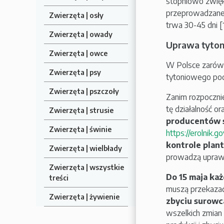
stopniowo zwięk
przeprowadzane 
Zwierzęta | osły
trwa 30-45 dni [1
Zwierzęta | owady
Uprawa tyton
Zwierzęta | owce
W Polsce zarówno
Zwierzęta | psy
tytoniowego podl
Zwierzęta | pszczoły
Zanim rozpocznie
tę działalność o
Zwierzęta | strusie
producentów 
Zwierzęta | świnie
https://erolnik.go
kontrole plant
Zwierzęta | wielbłady
prowadzą uprawę
Zwierzęta | wszystkie
Do 15 maja ka
treści
muszą przekaza
Zwierzęta | żywienie
zbyciu surowc
wszelkich zmian 