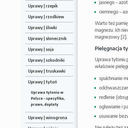
jasnego – azot
Uprawy | rzepik
ciemnego – azo
Uprawy | rzodkiew
Warto też pamię
Uprawy | śliwki
magnezu. Ich nie
magnezowy [2].
Uprawy | słonecznik
Pielęgnacja t
Uprawy | soja
Uprawa tytoniu 
Uprawy | szkodniki
właściwie pielęg
Uprawy | truskawki
spulchnianie m
Uprawy | tytoń
odchwaszczan
Uprawa tytoniu w
redlenie (obsy
Polsce – specyfika,
prawo, dopłaty
ogławianie i 
usuwanie bezw
Uprawy | winogrona
Nie należy też z