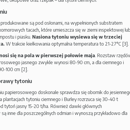
niu
u produkowane są pod osłonami, na wypełnionych substratem
omorowych tacach, które umieszcza się w ziemi inspektowej lu
postu i piasku.
Nasiona tytoniu wysiewa się w trzeciej
ca.
W trakcie kiełkowania optymalna temperatura to 21-27°C [3].
osi się na pola w pierwszej połowie maja
. Rozstaw rzędó
ierosowego jasnego zwykle wynosi 80-90 cm, a dla ciemnego i
 90-100 cm [2].
rawy tytoniu
iu papierosowego doskonale sprawdza się obornik do jesienneg
a plantacjach tytoniu ciemnego i Burley rozrzuca się 30-40 t
od tytoń jasny 15-20 t/ha. Również dawki głównych
są inne dla poszczególnych odmian i wynoszą przykładowo dla