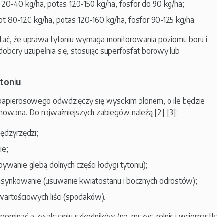
 20-40 kg/ha, potas 120-150 kg/ha, fosfor do 90 kg/ha;
t 80-120 kg/ha, potas 120-160 kg/ha, fosfor 90-125 kg/ha.
tać, że uprawa tytoniu wymaga monitorowania poziomu boru i
dobory uzupełnia się, stosując superfosfat borowy lub
ytoniu
papierosowego odwdzięczy się wysokim plonem, o ile będzie
nowana. Do najważniejszych zabiegów należą [2] [3]:
iędzyrzędzi;
ie;
pywanie glebą dolnych części łodygi tytoniu);
pasynkowanie (usuwanie kwiatostanu i bocznych odrostów);
artościowych liści (spodaków).
apominać o zwalczaniu szkodników (np. mszyc, rolnic i wciornastk