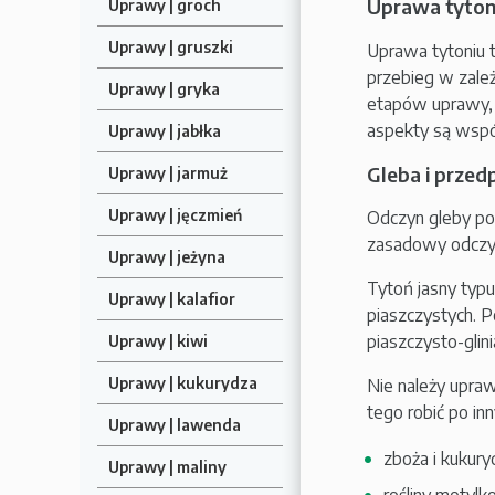
Uprawa tyton
Uprawy | groch
Uprawy | gruszki
Uprawa tytoniu t
przebieg w zależ
Uprawy | gryka
etapów uprawy, 
aspekty są wspól
Uprawy | jabłka
Gleba i przed
Uprawy | jarmuż
Uprawy | jęczmień
Odczyn gleby pod
zasadowy odczyn o
Uprawy | jeżyna
Tytoń jasny typu 
Uprawy | kalafior
piaszczystych. P
piaszczysto-glinia
Uprawy | kiwi
Uprawy | kukurydza
Nie należy upraw
tego robić po in
Uprawy | lawenda
zboża i kukur
Uprawy | maliny
rośliny motylk