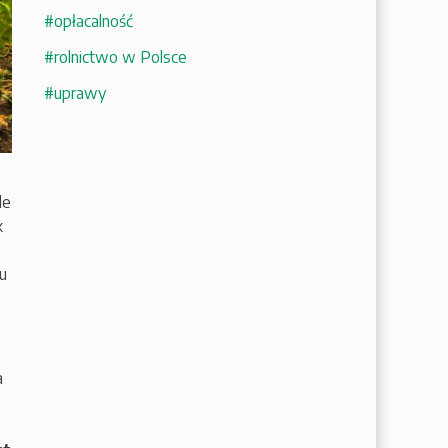
#opłacalność
#rolnictwo w Polsce
#uprawy
le
k
u
a