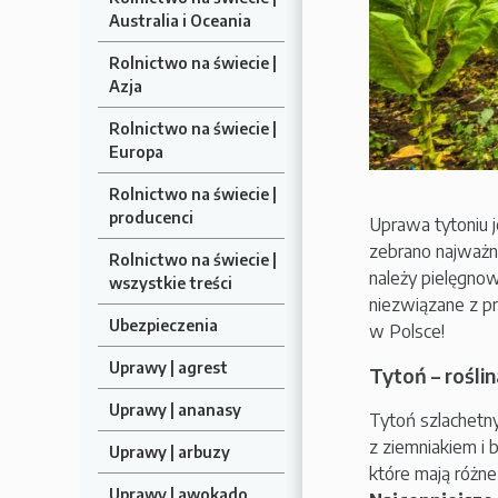
Australia i Oceania
Rolnictwo na świecie |
Azja
Rolnictwo na świecie |
Europa
Rolnictwo na świecie |
producenci
Uprawa tytoniu 
zebrano najważni
Rolnictwo na świecie |
należy pielęgnow
wszystkie treści
niezwiązane z pr
Ubezpieczenia
w Polsce!
Uprawy | agrest
Tytoń – roślin
Uprawy | ananasy
Tytoń szlachetny
z ziemniakiem i b
Uprawy | arbuzy
które mają różn
Uprawy | awokado