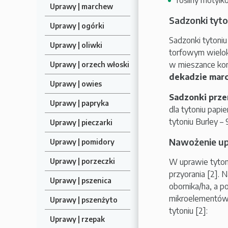
Uprawy | marchew
Sadzonki tyto
Uprawy | ogórki
Sadzonki tytoni
Uprawy | oliwki
torfowym wielok
w mieszance kom
Uprawy | orzech włoski
dekadzie mar
Uprawy | owies
Sadzonki przen
Uprawy | papryka
dla tytoniu pap
tytoniu Burley –
Uprawy | pieczarki
Nawożenie up
Uprawy | pomidory
W uprawie tyton
Uprawy | porzeczki
przyorania [2]. N
Uprawy | pszenica
obornika/ha, a p
mikroelementów 
Uprawy | pszenżyto
tytoniu [2]:
Uprawy | rzepak