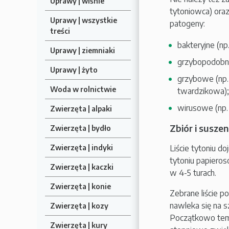
Uprawy | wiśnie
tytoniowca) oraz
Uprawy | wszystkie
patogeny:
treści
bakteryjne (np.
Uprawy | ziemniaki
grzybopodobne
Uprawy | żyto
grzybowe (np. c
Woda w rolnictwie
twardzikowa);
wirusowe (np. 
Zwierzęta | alpaki
Zbiór i suszen
Zwierzęta | bydło
Liście tytoniu do
Zwierzęta | indyki
tytoniu papiero
Zwierzęta | kaczki
w 4-5 turach.
Zwierzęta | konie
Zebrane liście p
nawleka się na sz
Zwierzęta | kozy
Początkowo temp
Zwierzęta | kury