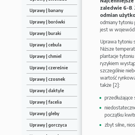
Najcenniejsze 
zaledwie 6-8
.
Uprawy | banany
odmian użytko
odmiany tytoniu 
Uprawy | borówki
jest w wojewódz
Uprawy | buraki
Uprawa tytoniu 
Uprawy | cebula
Niższe temperat
plantacje tytoni
Uprawy | chmiel
ryzykiem wystąpi
Uprawy | czereśnie
szczególnie niebe
wartość rynkową
Uprawy | czosnek
także [2]:
Uprawy | daktyle
przedłużające 
Uprawy | facelia
niedostateczn
Uprawy | gleby
początku kwit
zbyt silne, nio
Uprawy | gorczyca