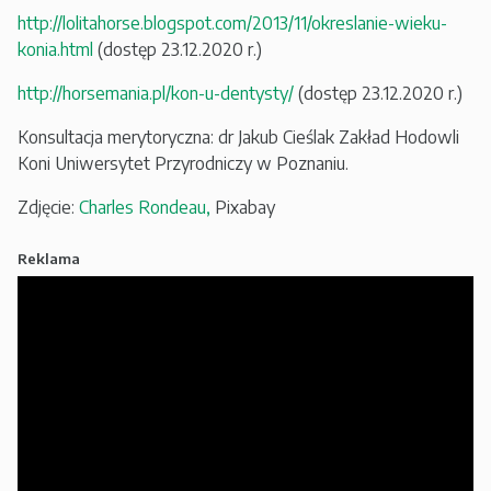
http://lolitahorse.blogspot.com/2013/11/okreslanie-wieku-
konia.html
(dostęp 23.12.2020 r.)
http://horsemania.pl/kon-u-dentysty/
(dostęp 23.12.2020 r.)
Konsultacja merytoryczna: dr Jakub Cieślak Zakład Hodowli
Koni Uniwersytet Przyrodniczy w Poznaniu.
Zdjęcie:
Charles Rondeau,
Pixabay
Reklama