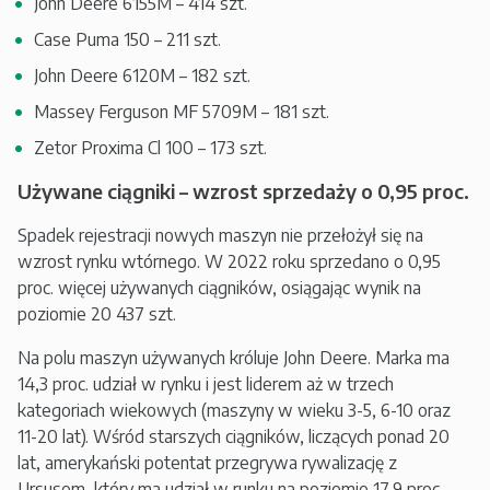
John Deere 6155M – 414 szt.
Case Puma 150 – 211 szt.
John Deere 6120M – 182 szt.
Massey Ferguson MF 5709M – 181 szt.
Zetor Proxima Cl 100 – 173 szt.
Używane ciągniki – wzrost sprzedaży o 0,95 proc.
Spadek rejestracji nowych maszyn nie przełożył się na
wzrost rynku wtórnego. W 2022 roku sprzedano o 0,95
proc. więcej używanych ciągników, osiągając wynik na
poziomie 20 437 szt.
Na polu maszyn używanych króluje John Deere. Marka ma
14,3 proc. udział w rynku i jest liderem aż w trzech
kategoriach wiekowych (maszyny w wieku 3-5, 6-10 oraz
11-20 lat). Wśród starszych ciągników, liczących ponad 20
lat, amerykański potentat przegrywa rywalizację z
Ursusem, który ma udział w runku na poziomie 17,9 proc.