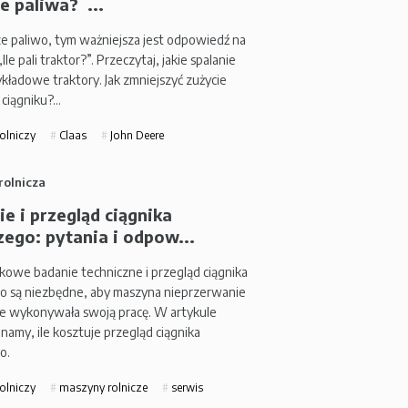
e paliwa? ...
ze paliwo, tym ważniejsza jest odpowiedź na
„Ile pali traktor?”. Przeczytaj, jakie spalanie
ykładowe traktory. Jak zmniejszyć zużycie
 ciągniku?…
rolniczy
Claas
John Deere
rolnicza
e i przegląd ciągnika
zego: pytania i odpow...
owe badanie techniczne i przegląd ciągnika
go są niezbędne, aby maszyna nieprzerwanie
ie wykonywała swoją pracę. W artykule
namy, ile kosztuje przegląd ciągnika
o.
rolniczy
maszyny rolnicze
serwis