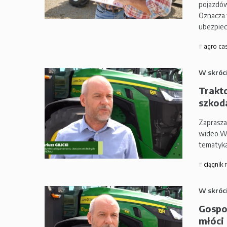
pojazdów
Oznacza 
ubezpie
agro ca
W skróc
Trakto
szkoda
Zaprasza
wideo Wi
tematyka
ciągnik 
W skróc
Gospo
młóci 