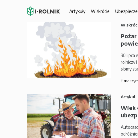
Artykuły
W skrócie
Ubezpiecze
W skróc
Pożar 
powie
30 lipca
rolniczy 
słomy sta
maszyny
Artykuł
Wiek 
ubezpi
Autocasc
odróżnie