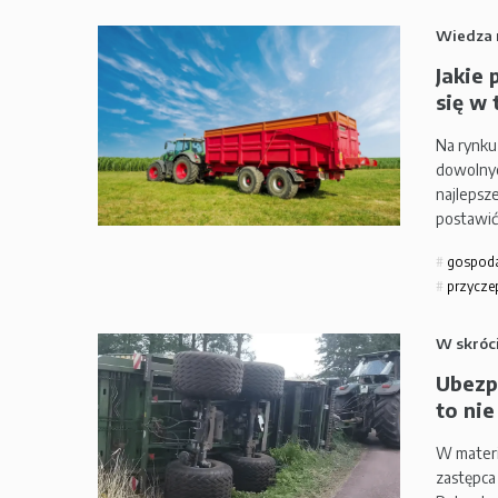
Wiedza 
Jakie 
się w
Na rynku
dowolnyc
najlepsze
postawić
gospod
przyczep
W skróc
Ubezp
to nie
W materi
zastępca