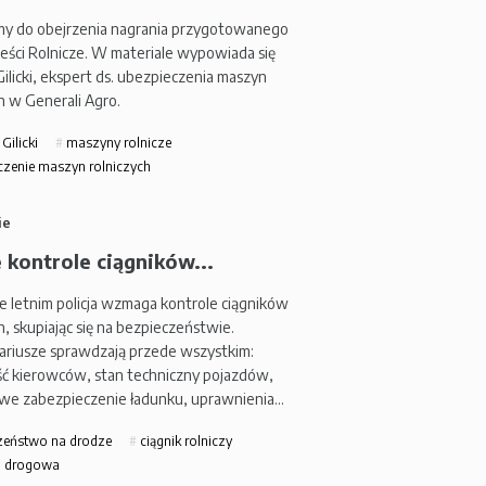
y do obejrzenia nagrania przygotowanego
eści Rolnicze. W materiale wypowiada się
ilicki, ekspert ds. ubezpieczenia maszyn
h w Generali Agro.
Gilicki
maszyny rolnicze
zenie maszyn rolniczych
ie
 kontrole ciągników...
e letnim policja wzmaga kontrole ciągników
h, skupiając się na bezpieczeństwie.
ariusze sprawdzają przede wszystkim:
ć kierowców, stan techniczny pojazdów,
we zabezpieczenie ładunku, uprawnienia…
zeństwo na drodze
ciągnik rolniczy
a drogowa