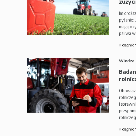
zużyci
Im drożs
pytanie: 
mają prz
paliwa w
ciągnik 
Wiedza 
Badani
rolnic
Obowiązk
rolnicze
i sprawn
przypomi
rolniczeg
ciągnik 