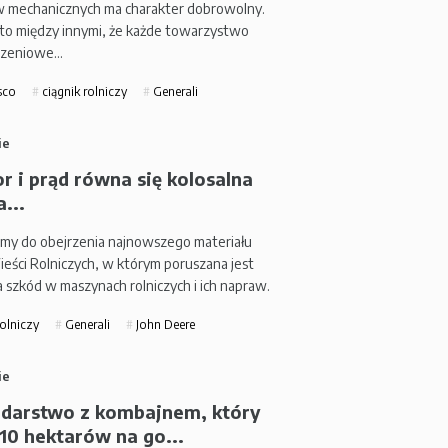
 mechanicznych ma charakter dobrowolny.
to między innymi, że każde towarzystwo
czeniowe…
sco
ciągnik rolniczy
Generali
ie
r i prąd równa się kolosalna
...
my do obejrzenia najnowszego materiału
eści Rolniczych, w którym poruszana jest
 szkód w maszynach rolniczych i ich napraw.
rolniczy
Generali
John Deere
ie
darstwo z kombajnem, który
10 hektarów na go...