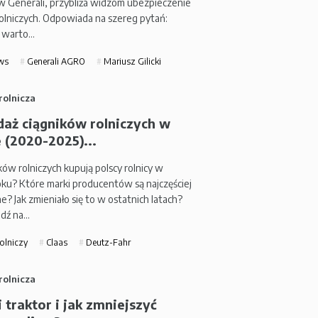
w Generali, przybliża widzom ubezpieczenie
olniczych. Odpowiada na szereg pytań:
 warto…
ws
Generali AGRO
Mariusz Gilicki
rolnicza
daż ciągników rolniczych w
 (2020-2025)...
ików rolniczych kupują polscy rolnicy w
roku? Które marki producentów są najczęściej
? Jak zmieniało się to w ostatnich latach?
dź na…
rolniczy
Claas
Deutz-Fahr
rolnicza
li traktor i jak zmniejszyć