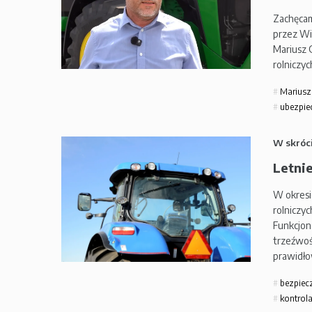
Zachęcam
przez Wi
Mariusz G
rolniczyc
Mariusz 
ubezpiec
W skróc
Letnie
W okresi
rolniczyc
Funkcjon
trzeźwoś
prawidło
bezpiec
kontrol