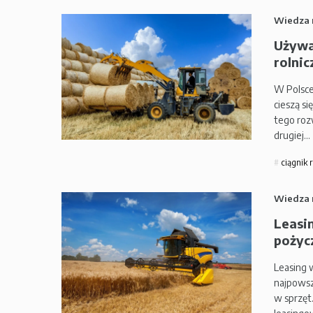
Wiedza 
Używa
rolnic
W Polsce
cieszą si
tego roz
drugiej…
ciągnik 
Wiedza 
Leasin
pożycz
Leasing w
najpowsz
w sprzęt.