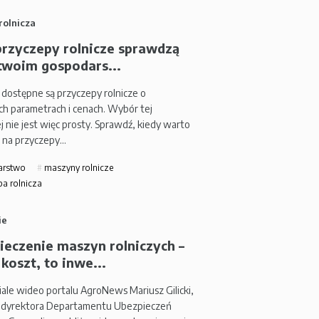
rolnicza
przyczepy rolnicze sprawdzą
 twoim gospodars...
 dostępne są przyczepy rolnicze o
h parametrach i cenach. Wybór tej
j nie jest więc prosty. Sprawdź, kiedy warto
 na przyczepy…
arstwo
maszyny rolnicze
a rolnicza
ie
ieczenie maszyn rolniczych –
 koszt, to inwe...
ale wideo portalu AgroNews Mariusz Gilicki,
 dyrektora Departamentu Ubezpieczeń