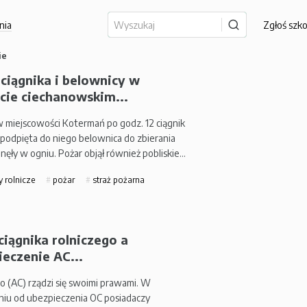
nia
Zgłoś szk
ie
ciągnika i below­nicy w
cie ciechanowskim...
 w miejscowości Kotermań po godz. 12 ciągnik
i podpięta do niego below­nica do zbierania
nęły w ogniu. Pożar objął również pobliskie…
 rolnicze
pożar
straż pożarna
ciągnika rolniczego a
eczenie AC...
o (AC) rządzi się swoimi prawami. W
niu od ubezpieczenia OC posiadaczy