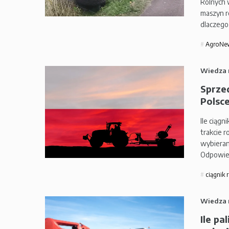
Rolnych 
maszyn r
dlaczego
AgroNe
Wiedza 
Sprze
Polsce
Ile ciągn
trakcie 
wybierane
Odpowie
ciągnik 
Wiedza 
Ile pa