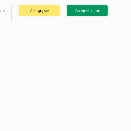
Zaloguj się
Zarejestruj się
odę