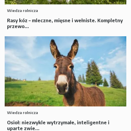
Wiedza rolnicza
Rasy kóz – mleczne, mięsne i wełniste. Kompletny
przewo...
Wiedza rolnicza
Osioł: niezwykle wytrzymałe, inteligentne i
uparte zwie...