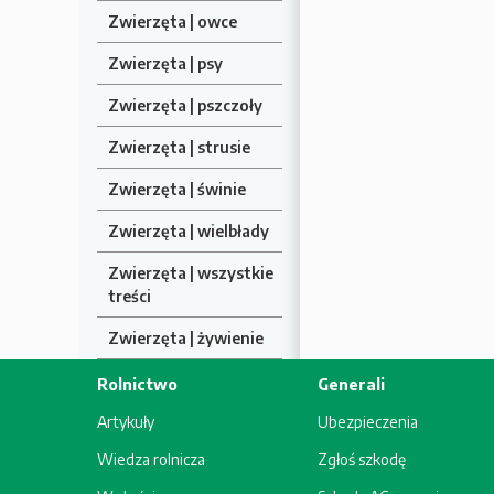
Zwierzęta | owce
Zwierzęta | psy
Zwierzęta | pszczoły
Zwierzęta | strusie
Zwierzęta | świnie
Zwierzęta | wielbłady
Zwierzęta | wszystkie
treści
Zwierzęta | żywienie
Rolnictwo
Generali
Artykuły
Ubezpieczenia
Wiedza rolnicza
Zgłoś szkodę