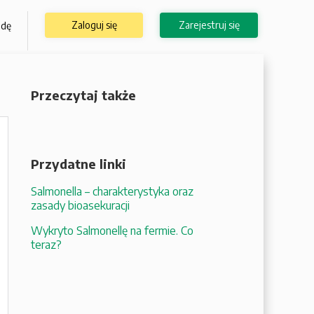
Zaloguj się
Zarejestruj się
odę
Przeczytaj także
Przydatne linki
Salmonella – charakterystyka oraz
zasady bioasekuracji
Wykryto Salmonellę na fermie. Co
teraz?