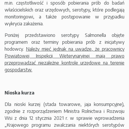
m.in. częstotliwość i sposób pobierania prób do badań
właścicielskich oraz urzędowych, serotypy, które podlegają
monitoringowi, a także postępowanie w przypadku
wykrycia zakażenia.
Poniżej przedstawiono serotypy Salmonella objęte
programem oraz terminy pobierania prób z inicjatywy
hodowcy.
Należy mieć jednak na uwadze, że pracownicy
Powiatowej Inspekcji Weterynaryjnej mają prawo
przeprowadzać niezależne kontrole urzędowe na terenie
gospodarstw.
Nioska kurza
Dla nioski kurzej (stada towarowe, jaja konsumpcyjne),
zgodnie z rozporządzeniem Ministra Rolnictwa i Rozwoju
Wsi z dnia 12 stycznia 2021 r. w sprawie wprowadzenia
„Krajowego programu zwalczania niektórych serotypów