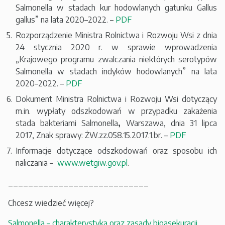
Salmonella w stadach kur hodowlanych gatunku Gallus
gallus” na lata 2020–2022. –
PDF
Rozporządzenie Ministra Rolnictwa i Rozwoju Wsi z dnia
24 stycznia 2020 r. w sprawie wprowadzenia
„Krajowego programu zwalczania niektórych serotypów
Salmonella w stadach indyków hodowlanych” na lata
2020–2022. –
PDF
Dokument Ministra Rolnictwa i Rozwoju Wsi dotyczący
m.in. wypłaty odszkodowań w przypadku zakażenia
stada bakteriami Salmonella
,
Warszawa, dnia 31 lipca
2017, Znak sprawy: ŻW.zz.058.15.2017.1.br. –
PDF
Informacje dotyczące odszkodowań oraz sposobu ich
naliczania –
www.wetgiw.gov.pl
.
____________________________
Chcesz wiedzieć więcej?
Salmonella – charakterystyka oraz zasady bioasekuracji