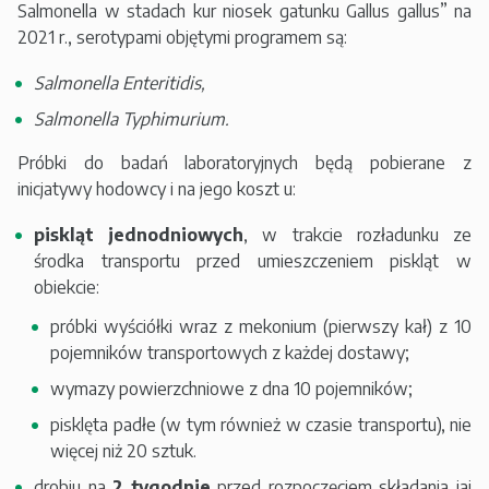
Salmonella w stadach kur niosek gatunku Gallus gallus” na
2021 r., serotypami objętymi programem są:
Salmonella Enteritidis,
Salmonella Typhimurium.
Próbki do badań laboratoryjnych będą pobierane z
inicjatywy hodowcy i na jego koszt u:
piskląt jednodniowych
, w trakcie rozładunku ze
środka transportu przed umieszczeniem piskląt w
obiekcie:
próbki wyściółki wraz z mekonium (pierwszy kał) z 10
pojemników transportowych z każdej dostawy;
wymazy powierzchniowe z dna 10 pojemników;
pisklęta padłe (w tym również w czasie transportu), nie
więcej niż 20 sztuk.
drobiu na
2 tygodnie
przed rozpoczęciem składania jaj