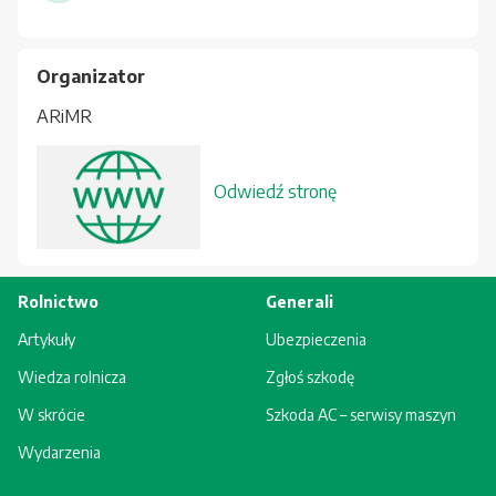
Organizator
ARiMR
Odwiedź stronę
Rolnictwo
Generali
Artykuły
Ubezpieczenia
Wiedza rolnicza
Zgłoś szkodę
W skrócie
Szkoda AC – serwisy maszyn
Wydarzenia