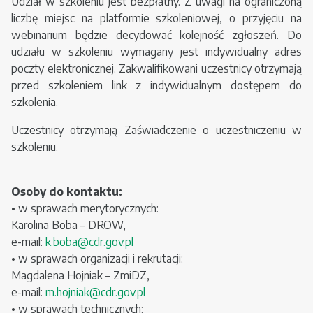
Udział w szkoleniu jest bezpłatny. Z uwagi na ograniczoną
liczbę miejsc na platformie szkoleniowej, o przyjęciu na
webinarium będzie decydować kolejność zgłoszeń. Do
udziału w szkoleniu wymagany jest indywidualny adres
poczty elektronicznej. Zakwalifikowani uczestnicy otrzymają
przed szkoleniem link z indywidualnym dostępem do
szkolenia.
Uczestnicy otrzymają Zaświadczenie o uczestniczeniu w
szkoleniu.
Osoby do kontaktu:
• w sprawach merytorycznych:
Karolina Boba – DROW,
e-mail:
k.boba@cdr.gov.pl
• w sprawach organizacji i rekrutacji:
Magdalena Hojniak – ZmiDZ,
e-mail:
m.hojniak@cdr.gov.pl
• w sprawach technicznych: