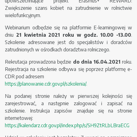
upowszechniające projekt Erasmus+ REWARD:
Zwiększenie szans kobiet na zatrudnienie w rolnictwie
wielofunkcyjnym.
Webinarium odbędzie się na platformie E-learningowej w
dniu
21 kwietnia 2021 roku w godz. 10.00 -13.00
.
Szkolenie adresowane jest do specjalistów i doradców
zatrudnionych w ośrodkach doradztwa rolniczego.
Rekrutacja prowadzona będzie
do dnia 16.04.2021
roku.
Rejestracja na szkolenie odbywa się poprzez platformę e-
CDR pod adresem
https://planowanie.cdr.gov.pl/szkolenia/.
Na podanej stronie należy w pierwszej kolejności się
zarejestrować, a następnie zalogować i zapisać na
szkolenie. Instrukcja zapisów znajduje się na stronie
internetowej:
https://kalendarz.cdr.gov.pl/index.php/s/SH9ZtRLbLBraECG