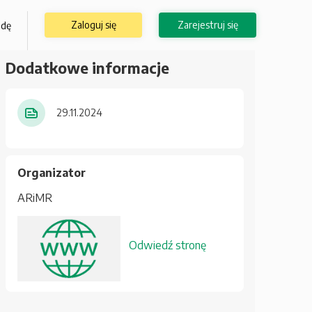
Zaloguj się
Zarejestruj się
odę
Dodatkowe informacje
29.11.2024
Organizator
ARiMR
Odwiedź stronę