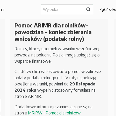
nia
Zgłoś szk
Pomoc ARiMR dla rolników-
powodzian – koniec zbierania
wniosków (podatek rolny)
Rolnicy, którzy ucierpieli w wyniku wrześniowej
powodzi na południu Polski, mogą ubiegać się o
wsparcie finansowe.
Ci, którzy chcą wnioskować o pomoc w zakresie
opłaty podatku rolnego (III i IV raty) i spełniają
określone warunki, powinni do
29 listopada
2024 roku
wypełnić stosowny formularz na
stronie ARiMR.
Dodatkowe informacje zamieszczone są na
stronie
MRiRW | Pomoc dla rolników