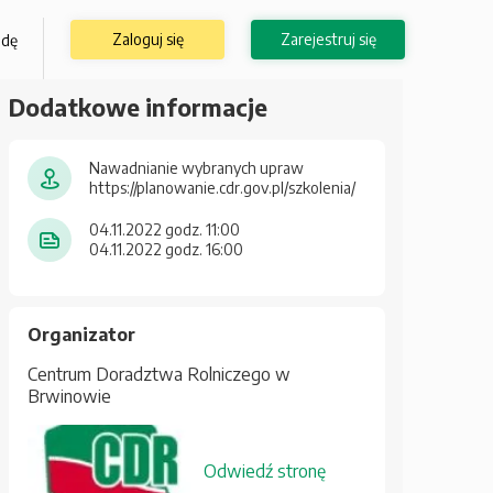
Zaloguj się
Zarejestruj się
odę
Dodatkowe informacje
Nawadnianie wybranych upraw
https://planowanie.cdr.gov.pl/szkolenia/
04.11.2022 godz. 11:00
04.11.2022 godz. 16:00
Organizator
Centrum Doradztwa Rolniczego w
Brwinowie
Odwiedź stronę