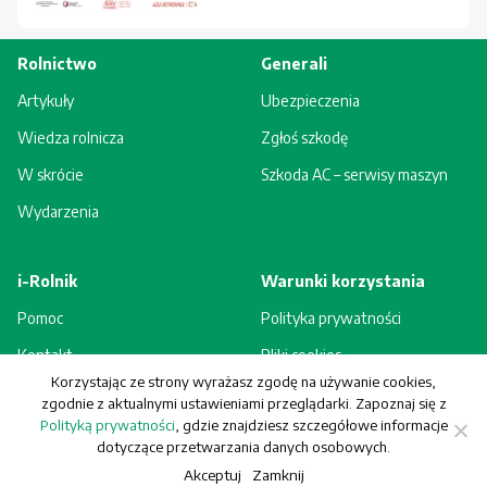
Rolnictwo
Generali
Artykuły
Ubezpieczenia
Wiedza rolnicza
Zgłoś szkodę
W skrócie
Szkoda AC – serwisy maszyn
Wydarzenia
i-Rolnik
Warunki korzystania
Pomoc
Polityka prywatności
Kontakt
Pliki cookies
Korzystając ze strony wyrażasz zgodę na używanie cookies,
Rejestracja - korzyści
Regulamin
zgodnie z aktualnymi ustawieniami przeglądarki. Zapoznaj się z
Polityką prywatności
, gdzie znajdziesz szczegółowe informacje
dotyczące przetwarzania danych osobowych.
Akceptuj
Zamknij
© Generali Towarzystwo Ubezpieczeń S.A. Wszelkie prawa zastrzeżone.