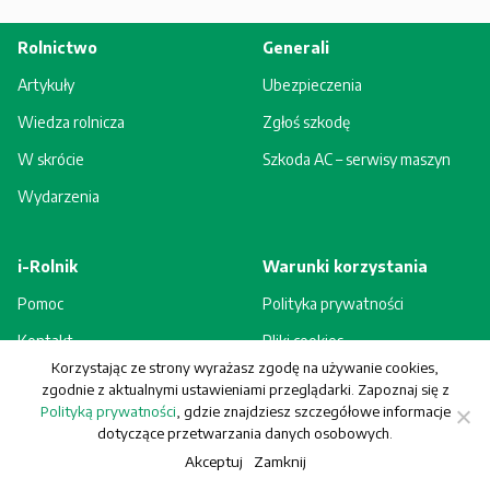
Rolnictwo
Generali
Artykuły
Ubezpieczenia
Wiedza rolnicza
Zgłoś szkodę
W skrócie
Szkoda AC – serwisy maszyn
Wydarzenia
i-Rolnik
Warunki korzystania
Pomoc
Polityka prywatności
Kontakt
Pliki cookies
Korzystając ze strony wyrażasz zgodę na używanie cookies,
Rejestracja - korzyści
Regulamin
zgodnie z aktualnymi ustawieniami przeglądarki. Zapoznaj się z
Polityką prywatności
, gdzie znajdziesz szczegółowe informacje
dotyczące przetwarzania danych osobowych.
Akceptuj
Zamknij
© Generali Towarzystwo Ubezpieczeń S.A. Wszelkie prawa zastrzeżone.