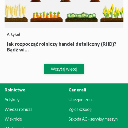
Artykuł
Jak rozpocząć rolniczy handel detaliczny (RHD)?
Bądź wi...
Wczytaj więcej
Rolnictwo
Generali
Artykuły
Ubezpieczenia
Wiedza rolnicza
Zgłoś szkodę
W skrócie
Szkoda AC – serwisy maszyn