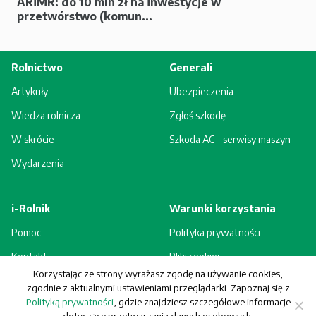
ARiMR: do 10 mln zł na inwestycje w
przetwórstwo (komun...
Rolnictwo
Generali
Artykuły
Ubezpieczenia
Wiedza rolnicza
Zgłoś szkodę
W skrócie
Szkoda AC – serwisy maszyn
Wydarzenia
i-Rolnik
Warunki korzystania
Pomoc
Polityka prywatności
Kontakt
Pliki cookies
Korzystając ze strony wyrażasz zgodę na używanie cookies,
Rejestracja - korzyści
Regulamin
zgodnie z aktualnymi ustawieniami przeglądarki. Zapoznaj się z
Polityką prywatności
, gdzie znajdziesz szczegółowe informacje