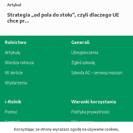
Artykuł
Strategia „od pola do stołu”, czyli dlaczego UE
chce pr...
Rolnictwo
Generali
Artykuły
Ubezpieczenia
Wiedza rolnicza
Zgłoś szkodę
W skrócie
Szkoda AC – serwisy maszyn
Wydarzenia
i-Rolnik
Warunki korzystania
Pomoc
Polityka prywatności
Kontakt
Pliki cookies
Korzystając ze strony wyrażasz zgodę na używanie cookies,
Rejestracja - korzyści
Regulamin