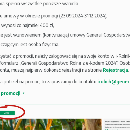
óra spełnia wszystkie poniższe warunki:
e umowy w okresie promocji (23.09.2024-31.12.2024),
 wynosi co najmniej 400 zł,
nie jest wznowieniem (kontynuacją) umowy Generali Gospodarst
czającym jest osoba fizyczna.
ystać z promocji, należy zalogować się na swoje konto w i-Rolnik
formularz „Generali Gospodarstwo Rolne z e-kodem 2024”. Osob
konta, muszą najpierw dokonać rejestracji na stronie
Rejestracja
.
ła potrzebna pomoc, to zapraszamy do kontaktu
irolnik@genera
 promocji