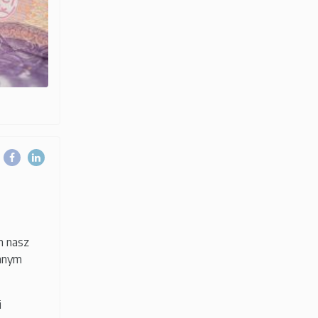
m nasz
innym
i