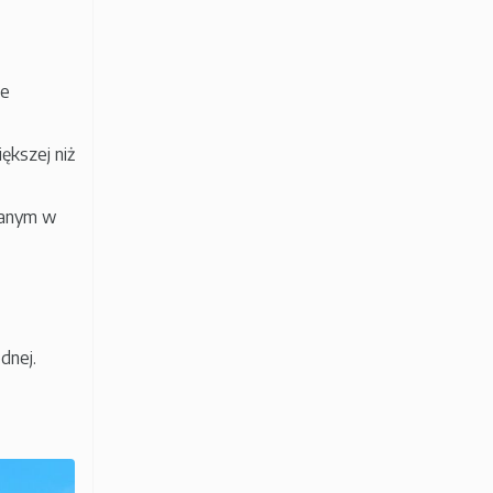
ie
ększej niż
wanym w
dnej.