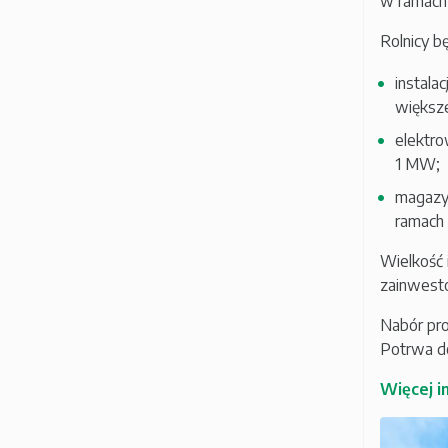
w ramach 
Rolnicy b
instala
większe
elektro
1 MW;
magazyn
ramach 
Wielkość 
zainwesto
Nabór pr
Potrwa do
Więcej i