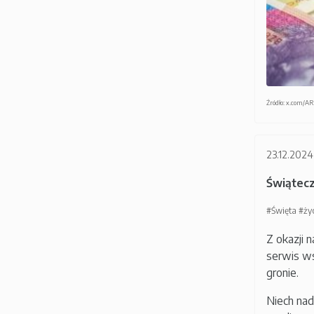
Źródło: x.com/
23.12.2024
Świątecz
#Święta
#ży
Z okazji
serwis ws
gronie.
Niech nad