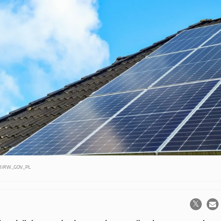
/MRiRW_GOV_PL