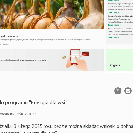
5
 do programu "Energia dla wsi"
wania
#NFOŚiGW
#OZE
ziałku 3 lutego 2025 roku będzie można składać wnioski o dofi