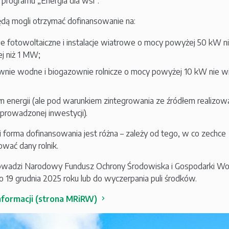
programu „Energia dla wsi”.
ędą mogli otrzymać dofinansowanie na:
cje fotowoltaiczne i instalacje wiatrowe o mocy powyżej 50 kW n
j niż 1 MW;
wnie wodne i biogazownie rolnicze o mocy powyżej 10 kW nie wi
 energii (ale pod warunkiem zintegrowania ze źródłem realizo
prowadzonej inwestycji).
i forma dofinansowania jest różna – zależy od tego, w co zechce
wać dany rolnik.
owadzi Narodowy Fundusz Ochrony Środowiska i Gospodarki Wo
 19 grudnia 2025 roku lub do wyczerpania puli środków.
nformacji (strona MRiRW)