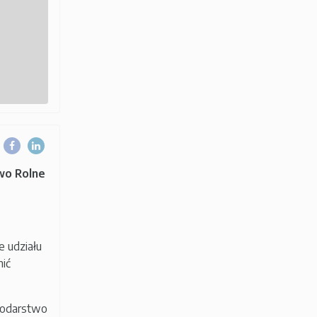
wo Rolne
e udziału
ić
spodarstwo