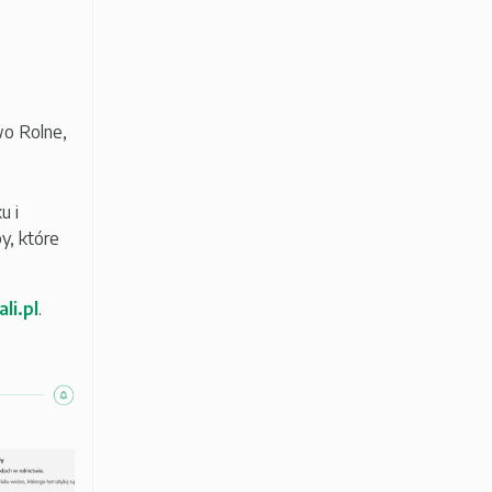
wo Rolne,
u i
y, które
li.pl
.