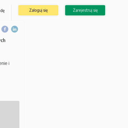
Zaloguj się
Zarejestruj się
odę
ych
nie i