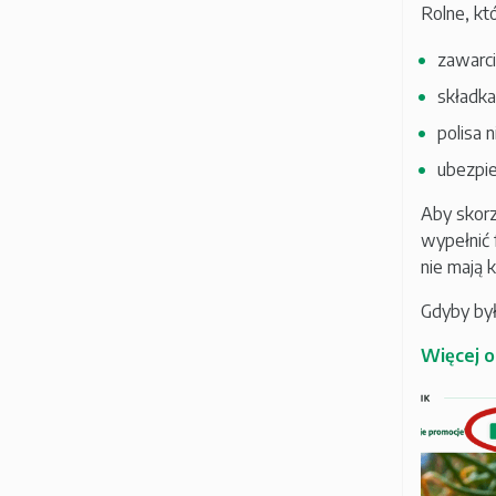
Rolne, kt
zawarci
składka
polisa 
ubezpie
Aby skorz
wypełnić 
nie mają 
Gdyby by
Więcej o