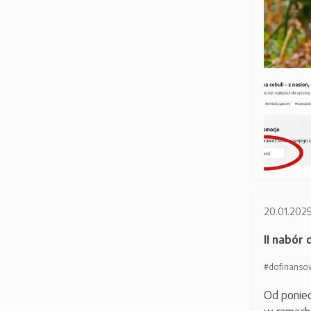
20.01.202
II nabór
#dofinanso
Od ponied