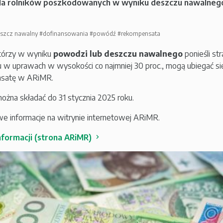
la rolników poszkodowanych w wyniku deszczu nawalnego
szcz nawalny
#dofinansowania
#powódź
#rekompensata
którzy w wyniku
powodzi lub deszczu nawalnego
ponieśli st
 w uprawach w wysokości co najmniej 30 proc., mogą ubiegać si
satę w ARiMR.
ożna składać do 31 stycznia 2025 roku.
 informacje na witrynie internetowej ARiMR.
nformacji (strona ARiMR)