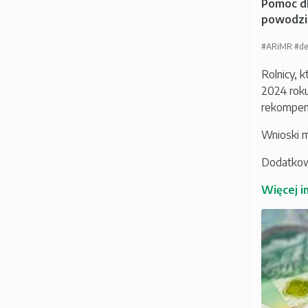
Pomoc d
powodzi
#ARiMR
#de
Rolnicy, 
2024 roku
rekompen
Wnioski m
Dodatkowe
Więcej i