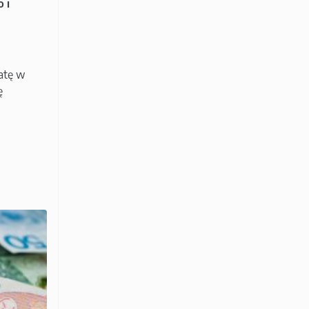
 i
ratę w
ę