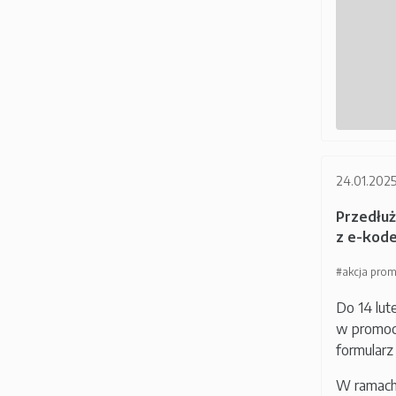
24.01.202
Przedłuż
z e-kod
#akcja pro
Do 14 lut
w promoc
formularz
W ramach 