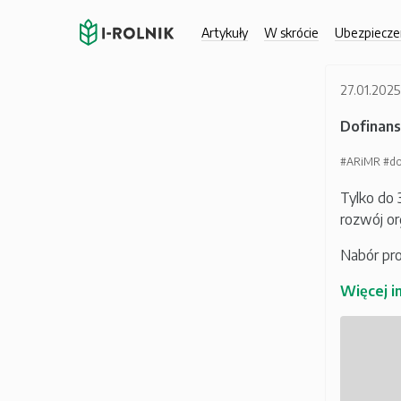
Artykuły
W skrócie
Ubezpiecze
27.01.2025
Dofinans
#ARiMR
#d
Tylko do 
rozwój or
Nabór pro
Więcej i