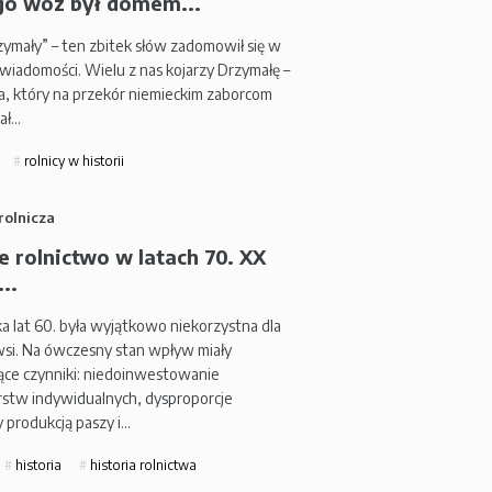
go wóz był domem...
ymały” – ten zbitek słów zadomowił się w
świadomości. Wielu z nas kojarzy Drzymałę –
a, który na przekór niemieckim zaborcom
ał…
rolnicy w historii
rolnicza
e rolnictwo w latach 70. XX
..
 lat 60. była wyjątkowo niekorzystna dla
 wsi. Na ówczesny stan wpływ miały
ące czynniki: niedoinwestowanie
stw indywidualnych, dysproporcje
 produkcją paszy i…
historia
historia rolnictwa