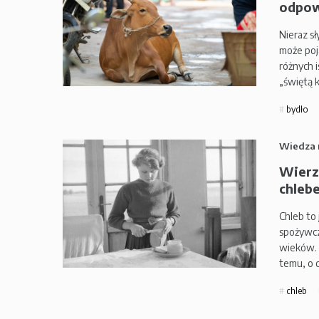
odpow
Nieraz s
może poj
różnych i
„świętą 
bydło
Wiedza 
Wierz
chlebe
Chleb to
spożywcz
wieków. 
temu, o 
chleb