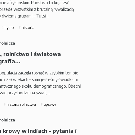
cie afrykańskim. Państwo to kojarzyć
rzede wszystkim z brutalną rywalizacją
 dwiema grupami – Tutsi i…
bydło
historia
rolnicza
, rolnictwo i światowa
rafia...
populacja zaczęła rosnąć w szybkim tempie
ich 2-3 wiekach – sami jesteśmy świadkami
antycznego skoku demograficznego. Obecni
wie przychodzili na świat,…
historia rolnictwa
uprawy
rolnicza
 krowy w Indiach – pytania i