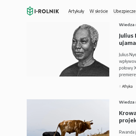
Artykuły
W skrócie
Ubezpiecze
Wiedza 
Julius
ujama
Julius Ny
wpływowy
połowy X
premierem
Afryka
Wiedza 
Krowa,
projek
Rwanda j