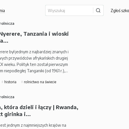
nia
Zgłoś szk
rolnicza
 Nyerere, Tanzania i wioski
a...
erere był jednym z najbardziej znanych i
ch przywódców afrykańskich drugiej
X wieku. Polityk ten został pierwszym
 niepodległej Tanganiki (od 1961 r.),…
historia
rolnictwo na świecie
rolnicza
 która dzieli i łączy | Rwanda,
t girinka i...
est jednym z najmniejszych krajów na