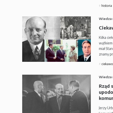
historia
Wiedza 
Ciekaw
Kilka ci
wątkiem 
miał Stan
znamy pr
ciekawo
Wiedza 
Rząd 
upodo
komun
Jerzy Ur