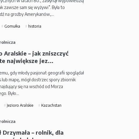
ycznych w latach 80., zasłynął wypowiedzią
ak zawsze sam się wyżywi”. Była to
dź na groźby Amerykanów,…
Gomułka
historia
rolnicza
o Aralskie – jak zniszczyć
e największe jez...
mu, gdy młody pasjonat geografii spoglądał
s lub mapę, mógł dostrzec spory zbiornik
ajdujący się na wschód od Morza
ego. Było…
Jezioro Aralskie
Kazachstan
rolnicza
 Drzymała – rolnik, dla