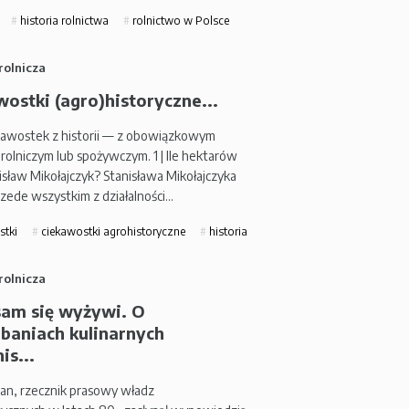
historia rolnictwa
rolnictwo w Polsce
rolnicza
ostki (agro)historyczne...
ekawostek z historii — z obowiązkowym
rolniczym lub spożywczym. 1 | Ile hektarów
isław Mikołajczyk? Stanisława Mikołajczyka
zede wszystkim z działalności…
stki
ciekawostki agrohistoryczne
historia
rolnicza
sam się wyżywi. O
baniach kulinarnych
is...
ban, rzecznik prasowy władz