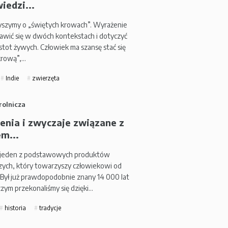
iedzi...
łyszymy o „świętych krowach”. Wyrażenie
awić się w dwóch kontekstach i dotyczyć
stot żywych. Człowiek ma szansę stać się
krową”,…
Indie
zwierzęta
rolnicza
enia i zwyczaje związane z
m...
 jeden z podstawowych produktów
ych, który towarzyszy człowiekowi od
Był już prawdopodobnie znany 14 000 lat
czym przekonaliśmy się dzięki…
historia
tradycje