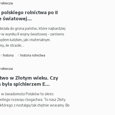
rolnicza
 polskiego rolnictwa po II
e światowej...
leżała do grona państw, które najbardziej
ły w wyniku II wojny światowej – zarówno
ędem ludzkim, jak i materialnym.
, ile straciło…
historia
historia rolnictwa
rolnicza
ctwo w Złotym wieku. Czy
 była spichlerzem E...
 w świadomości Polaków to okres
itego rozwoju i bogactwa. To nasz Złoty
 którego z nostalgią tak chętnie wracamy. Bo