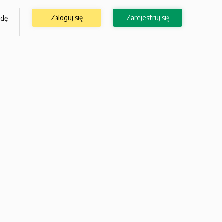
Zaloguj się
Zarejestruj się
odę