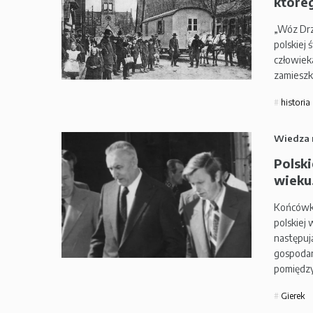
które
„Wóz Drz
polskiej 
człowiek
zamieszk
historia
Wiedza 
Polski
wieku.
Końcówka
polskiej
następuj
gospodar
pomiędzy
Gierek