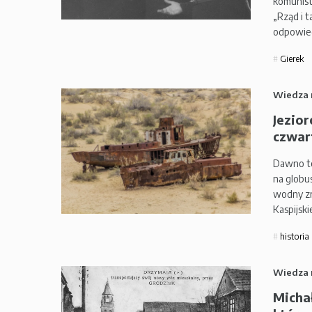
komunist
„Rząd i t
odpowie
Gierek
Wiedza 
Jezior
czwart
Dawno te
na globu
wodny zn
Kaspijski
historia
Wiedza 
Michał