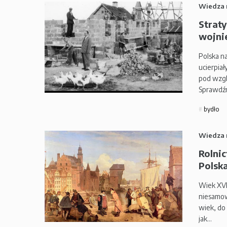
Wiedza 
Straty
wojni
Polska na
ucierpia
pod wzgl
Sprawdźmy
bydło
Wiedza 
Rolni
Polska
Wiek XVI
niesamow
wiek, do
jak…