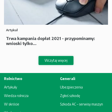
Artykuł
Trwa kampania dopłat 2021 - przypominamy:
wnioski tylko...
Wczytaj więcej
Rolnictwo
Generali
Artykuły
Ubezpieczenia
Wiedza rolnicza
Zgłoś szkodę
W skrócie
Szkoda AC – serwisy maszyn