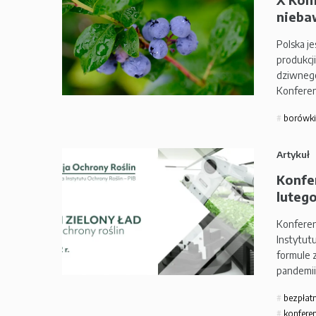
nieba
Polska j
produkcj
dziwnego
Konferen
borówki
Artykuł
Konfer
lutego
Konferen
Instytutu
formule 
pandemii
bezpłat
konferen