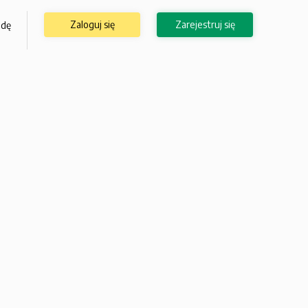
Zaloguj się
Zarejestruj się
odę