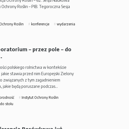
cja Ochrony Roślin – 62. Sesja Naukowa
u Ochrony Roślin – PIB. Tegoroczna Sesja
 Ochrony Roślin
konferencje
wydarzenia
oratorium – przez pole – do
.
łości polskiego rolnictwa w kontekście
jakie stawia przed nim Europejski Zielony
 o związanych z tym zagadnieniem
, jakie będą poruszane podczas…
orodność
Instytut Ochrony Roślin
do stołu
ferencja Borówkowa już