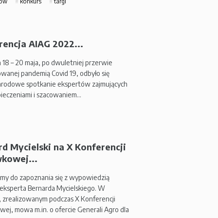
how
konkurs
targi
rencja AIAG 2022...
 18 – 20 maja, po dwuletniej przerwie
anej pandemią Covid 19, odbyło się
rodowe spotkanie ekspertów zajmujących
pieczeniami i szacowaniem…
d Mycielski na X Konferencji
kowej...
my do zapoznania się z wypowiedzią
eksperta Bernarda Mycielskiego. W
, zrealizowanym podczas X Konferencji
ej, mowa m.in. o ofercie Generali Agro dla