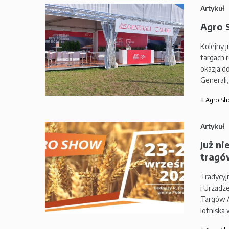
Artykuł
Agro 
Kolejny j
targach 
okazja d
Generali
Agro S
Artykuł
Już n
tragó
Tradycyj
i Urządze
Targów A
lotniska