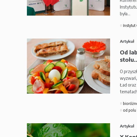
Konferen
Instytut
była…
Instytut
Artykuł
Od lab
stołu..
O przysz
wyzwań, 
Ład oraz
tematach
bioróżn
od polu 
Artykuł
X Kon