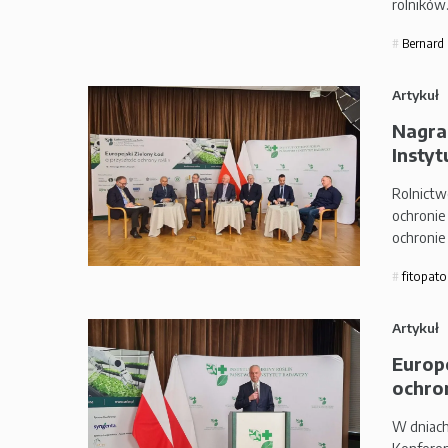
rolników
Bernard 
Artykuł
Nagra
Instyt
Rolnictw
ochronie 
ochronie
fitopato
Artykuł
Europe
ochron
W dniach