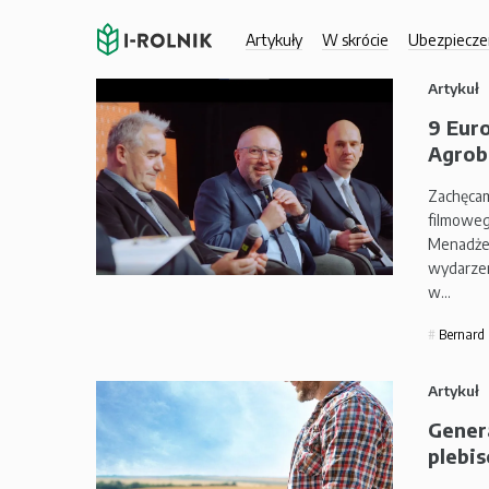
Artykuły
W skrócie
Ubezpiecze
Artykuł
9 Eur
Agrobi
Zachęcam
filmoweg
Menadżer
wydarzen
w…
Bernard 
Artykuł
Gener
plebis