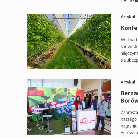
Agro S
Artykuł
Konfe
W dniach
spowodow
międzyna
się ubez
Artykuł
Bernar
Borów
Zaprasza
naszego 
nagraniu
Borówkow