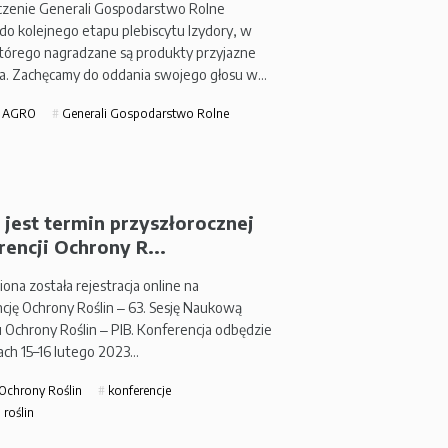
zenie Generali Gospodarstwo Rolne
 do kolejnego etapu plebiscytu Izydory, w
tórego nagradzane są produkty przyjazne
ika. Zachęcamy do oddania swojego głosu w…
i AGRO
Generali Gospodarstwo Rolne
 jest termin przyszłorocznej
encji Ochrony R...
na została rejestracja online na
cję Ochrony Roślin ‒ 63. Sesję Naukową
u Ochrony Roślin ‒ PIB. Konferencja odbędzie
iach 15–16 lutego 2023…
 Ochrony Roślin
konferencje
roślin