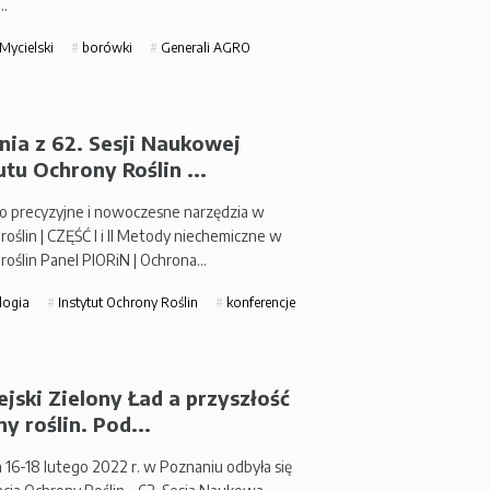
…
Mycielski
borówki
Generali AGRO
nia z 62. Sesji Naukowej
utu Ochrony Roślin ...
o precyzyjne i nowoczesne narzędzia w
roślin | CZĘŚĆ I i II Metody niechemiczne w
 roślin Panel PIORiN | Ochrona…
logia
Instytut Ochrony Roślin
konferencje
jski Zielony Ład a przyszłość
y roślin. Pod...
 16-18 lutego 2022 r. w Poznaniu odbyła się