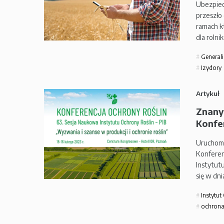
Ubezpiec
przeszło
ramach k
dla roln
General
Izydory
Artykuł
Znany
Konfer
Uruchomio
Konferen
Instytut
się w dn
Instytut
ochrona 