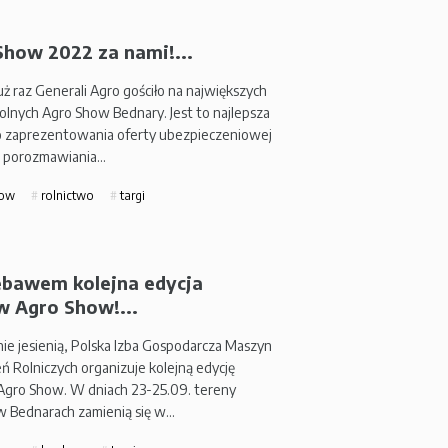
Show 2022 za nami!...
uż raz Generali Agro gościło na największych
rolnych Agro Show Bednary. Jest to najlepsza
o zaprezentowania oferty ubezpieczeniowej
, porozmawiania…
how
rolnictwo
targi
iebawem kolejna edycja
w Agro Show!...
nie jesienią, Polska Izba Gospodarcza Maszyn
ń Rolniczych organizuje kolejną edycję
gro Show. W dniach 23-25.09. tereny
 w Bednarach zamienią się w…