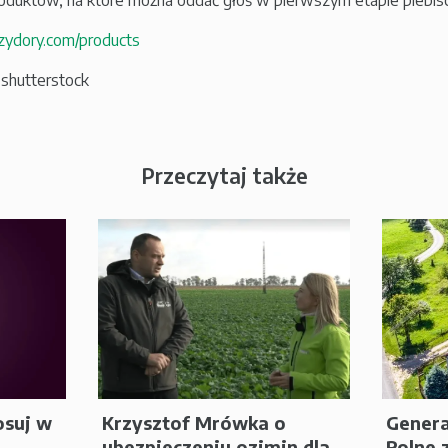
roduktów, na które można oddać głoś w pierwszym etapie plebisc
/izydory.com/products
: shutterstock
Przeczytaj także
osuj w
Krzysztof Mrówka o
Genera
ubezpieczeniu ozimin dla
Rolne 