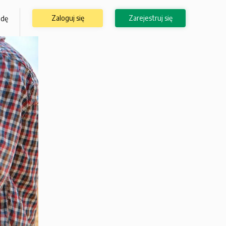
Zaloguj się
Zarejestruj się
odę