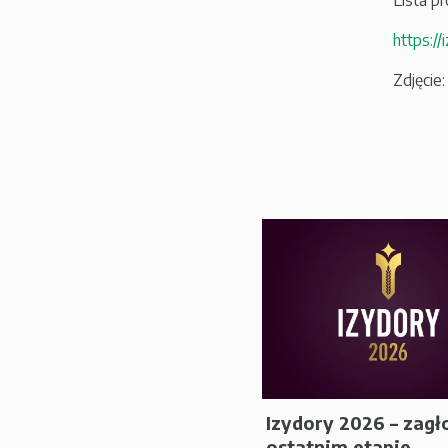
Lista p
https:/
Zdjęcie
Izydory 2026 – zagł
ostatnim etapie