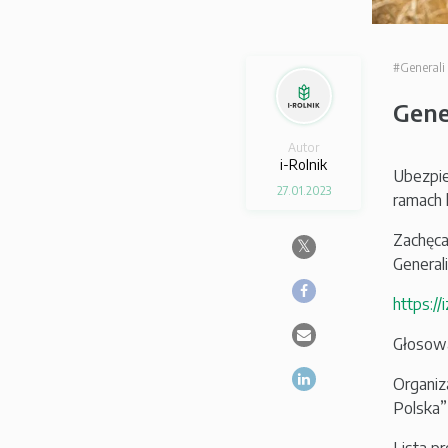
#General
Gene
Autor
i-Rolnik
Ubezpie
27.01.2023
ramach 
Zachęca
General
https:/
Głosowa
Organiz
Polska”