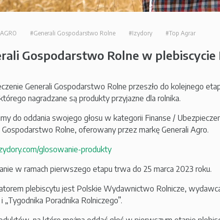
i AGRO
#Generali Gospodarstwo Rolne
#Izydory
#Top Agrar
rali Gospodarstwo Rolne w plebiscycie
czenie Generali Gospodarstwo Rolne przeszło do kolejnego etap
którego nagradzane są produkty przyjazne dla rolnika.
my do oddania swojego głosu w kategorii Finanse / Ubezpieczeni
i Gospodarstwo Rolne, oferowany przez markę Generali Agro.
/izydory.com/glosowanie-produkty
nie w ramach pierwszego etapu trwa do 25 marca 2023 roku.
atorem plebiscytu jest Polskie Wydawnictwo Rolnicze, wydawca
 i „Tygodnika Poradnika Rolniczego”.