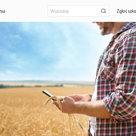
nia
Zgłoś szk