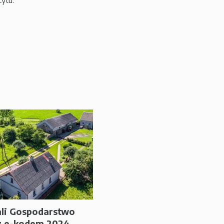
ytu:
li Gospodarstwo
z e-kodem 2024...