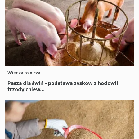
Wiedza rolnicza
Pasza dla świń – podstawa zysków z hodowli
trzody chlew...