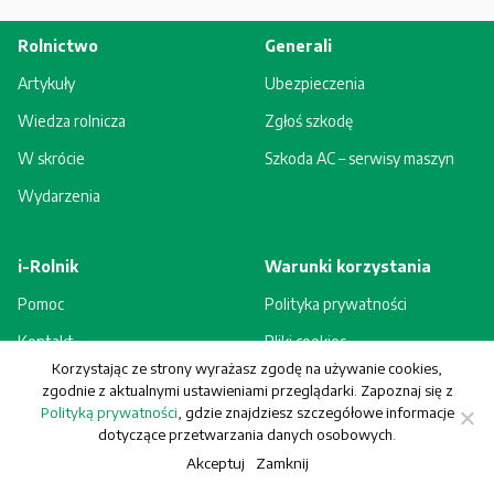
Rolnictwo
Generali
Artykuły
Ubezpieczenia
Wiedza rolnicza
Zgłoś szkodę
W skrócie
Szkoda AC – serwisy maszyn
Wydarzenia
i-Rolnik
Warunki korzystania
Pomoc
Polityka prywatności
Kontakt
Pliki cookies
Korzystając ze strony wyrażasz zgodę na używanie cookies,
Rejestracja - korzyści
Regulamin
zgodnie z aktualnymi ustawieniami przeglądarki. Zapoznaj się z
Polityką prywatności
, gdzie znajdziesz szczegółowe informacje
dotyczące przetwarzania danych osobowych.
Akceptuj
Zamknij
© Generali Towarzystwo Ubezpieczeń S.A. Wszelkie prawa zastrzeżone.