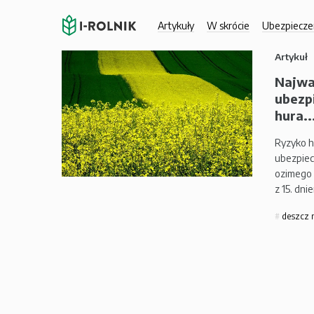
Artykuły
W skrócie
Ubezpiecze
Artykuł
Najwa
ubezp
hura..
Ryzyko h
ubezpiec
ozimego 
z 15. dn
deszcz 