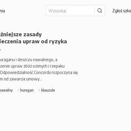
nia
Zgłoś szk
żniejsze zasady
ieczenia upraw od ryzyka
.
uraganu i deszczu nawalnego, a
zenie upraw zbóż ozimych i rzepaku
Odpowiedzialność Concordii rozpoczyna się
iem od zawarcia umowy…
nawalny
huragan
klauzule