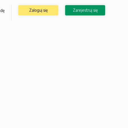
Zaloguj się
Zarejestruj się
odę