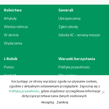
Rolnictwo
Generali
Artykuły
Ubezpieczenia
Wiedza rolnicza
Zgłoś szkodę
W skrócie
Szkoda AC – serwisy maszyn
Wydarzenia
i-Rolnik
Warunki korzystania
Pomoc
Polityka prywatności
Kontakt
Pliki cookies
Korzystając ze strony wyrażasz zgodę na używanie cookies,
Rejestracja - korzyści
Regulamin
zgodnie z aktualnymi ustawieniami przeglądarki. Zapoznaj się z
Polityką prywatności
, gdzie znajdziesz szczegółowe informacje
dotyczące przetwarzania danych osobowych.
Akceptuj
Zamknij
© Generali Towarzystwo Ubezpieczeń S.A. Wszelkie prawa zastrzeżone.