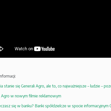
nformacji:
a stanie się Generali Agro, ale to, co najważniejsze – ludzie – p
i Agro w nowym filmie reklamowym
czasz się w banku? Banki spółdzielcze w spocie informacyjnym C