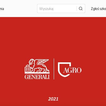
nia
Zgłoś szk