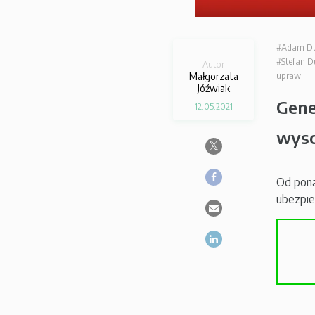
#Adam D
#Stefan 
Autor
Małgorzata
upraw
Jóźwiak
Gene
12.05.2021
wyso
Od pona
ubezpie