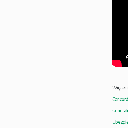
Więcej i
Concordi
General
Ubezpie