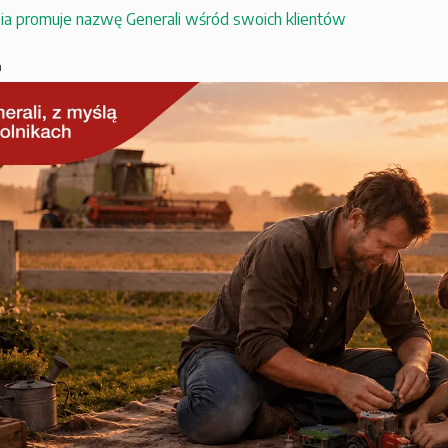
ia promuje nazwę Generali wśród swoich klientów
a