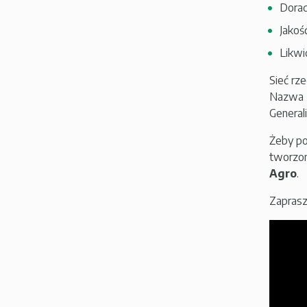
Dorad
Jakoś
Likwi
Sieć rz
Nazwa „
General
Żeby po
tworzon
Agro
.
Zaprasz