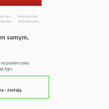
rali agro
#sadownictwo
odarstwa
#ubezpieczenie
 tym samym,
 na polskim rynku
li Agro.
a – zostają.