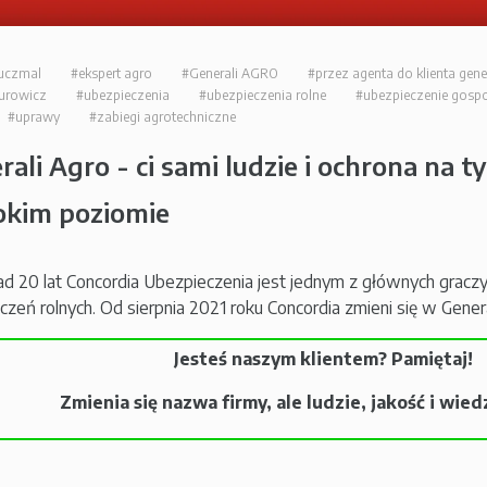
uczmal
#ekspert agro
#Generali AGRO
#przez agenta do klienta gene
Durowicz
#ubezpieczenia
#ubezpieczenia rolne
#ubezpieczenie gosp
#uprawy
#zabiegi agrotechniczne
rali Agro - ci sami ludzie i ochrona na
kim poziomie
d 20 lat Concordia Ubezpieczenia jest jednym z głównych graczy
czeń rolnych. Od sierpnia 2021 roku Concordia zmieni się w Genera
Jesteś naszym klientem? Pamiętaj!
Zmienia się nazwa firmy, ale ludzie, jakość i wiedz