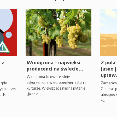
 z
Winogrona – najwięksi
Z pola 
producenci na świecie...
jasno 
upraw.
Winogrona to owoce silnie
zakorzenione w europejskiej historii i
, gdy
Zachęcamy
kulturze. Większość z nas na pytanie
 rolniczej
Generali 
„Jakie o...
 Pr...
ubezpiecz
–...