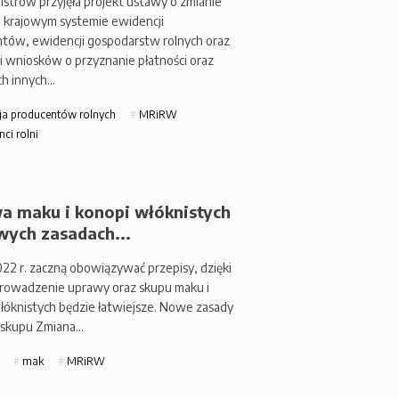
istrów przyjęła projekt ustawy o zmianie
 krajowym systemie ewidencji
tów, ewidencji gospodarstw rolnych oraz
i wniosków o przyznanie płatności oraz
ch innych…
ja producentów rolnych
MRiRW
ci rolni
a maku i konopi włóknistych
wych zasadach...
022 r. zaczną obowiązywać przepisy, dzięki
rowadzenie uprawy oraz skupu maku i
łóknistych będzie łatwiejsze. Nowe zasady
 skupu Zmiana…
mak
MRiRW