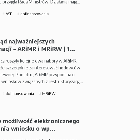
e przyjęła Rada Ministrów. Działania mają…
ASF
dofinansowania
ląd najważniejszych
acji – ARiMR i MRiRW | 1...
ca ruszyły kolejne dwa nabory w ARiMR –
że szczególnie zainteresować hodowców
hlewnej. Ponadto, ARiMR przypomina o
u wniosków związanych z restrukturyzacją…
dofinansowania
MRiRW
e możliwość elektronicznego
nia wniosku o wp...