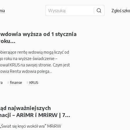
nia
Zgłoś szk
 wdowia wyższa od 1 stycznia
oku...
bierające rentę wdowią mogą liczyć od
go roku na wyższe świadczenie –
ował KRUS na swojej stronie. Czym jest
dowia Renta wdowia polega…
ra
finanse
KRUS
ląd najważniejszych
acji – ARiMR i MRiRW | 7...
„Świat się kręci wokół wsi” MRiRW