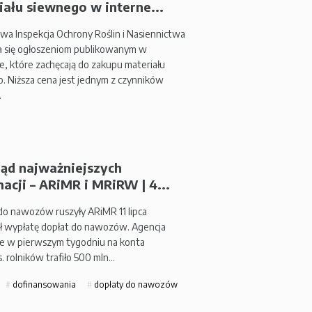
iału siewnego w interne...
a Inspekcja Ochrony Roślin i Nasiennictwa
ła się ogłoszeniom publikowanym w
ie, które zachęcają do zakupu materiału
. Niższa cena jest jednym z czynników
…
ląd najważniejszych
acji – ARiMR i MRiRW | 4...
do nawozów ruszyły ARiMR 11 lipca
ł wypłatę dopłat do nawozów. Agencja
że w pierwszym tygodniu na konta
. rolników trafiło 500 mln…
dofinansowania
dopłaty do nawozów