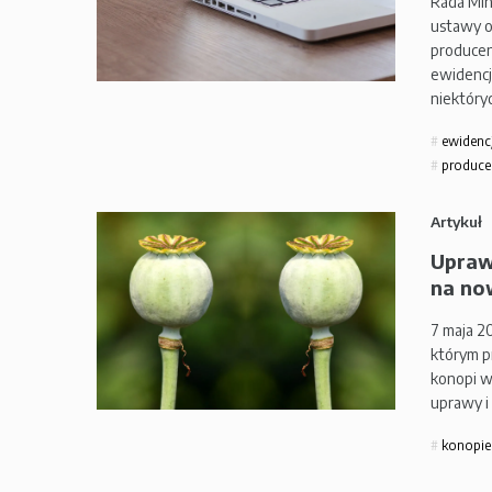
Rada Min
ustawy o
producen
ewidencj
niektóry
ewidenc
producen
Artykuł
Upraw
na no
7 maja 2
którym p
konopi w
uprawy i
konopie