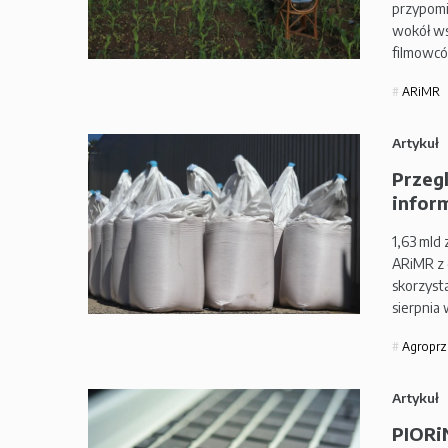
przypomi
wokół ws
filmowcó
ARiMR
Artykuł
Przeg
inform
1,63 mld
ARiMR z
skorzysta
sierpnia
Agroprz
Artykuł
PIORi