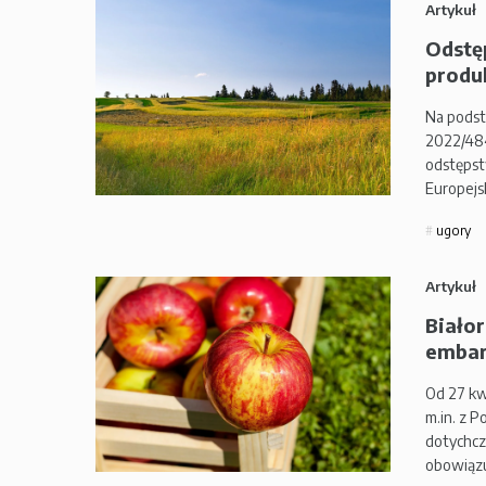
Artykuł
Odstę
produk
Na podst
2022/484
odstępst
Europejs
ugory
Artykuł
Biało
embar
Od 27 kw
m.in. z 
dotychcz
obowiązu