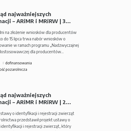
ląd najważniejszych
acji – ARiMR i MRiRW | 3...
dni na złożenie wniosków dla producentów
ko do 15 lipca trwa nabór wniosków o
owanie w ramach programu „Nadzwyczajnej
dostosowawczej dla producentów…
dofinansowania
ość pozarolnicza
ląd najważniejszych
acji – ARiMR i MRiRW | 2...
stawy o identyfikacji i rejestracji zwierząt
 rolnictwa przedstawił projekt ustawy o
identyfikacji i rejestracji zwierząt, który