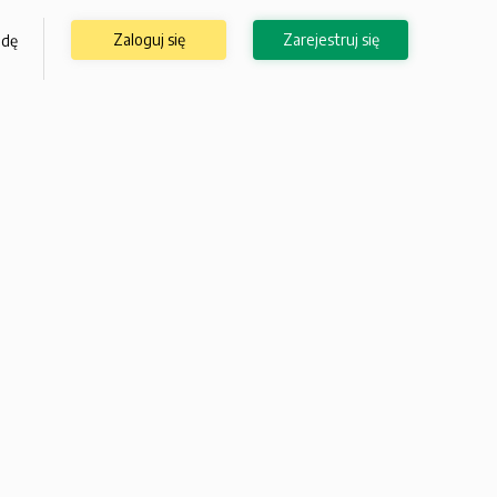
Zaloguj się
Zarejestruj się
odę