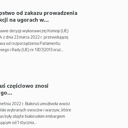
pstwo od zakazu prowadzenia
cji na ugorach w...
awie decyzji wykonawczej Komisji (UE)
 z dnia 23 marca 2022 r. przewidującej
wa od rozporządzenia Parlamentu
kiego i Rady (UE) nr 1307/2013 oraz…
ruś częściowo znosi
go...
ietnia 2022 r. Białoruś umożliwiła wwóz
Polski wybranych owoców i warzyw, które
as były objęte białoruskim embargiem
jącym od 1 stycznia…