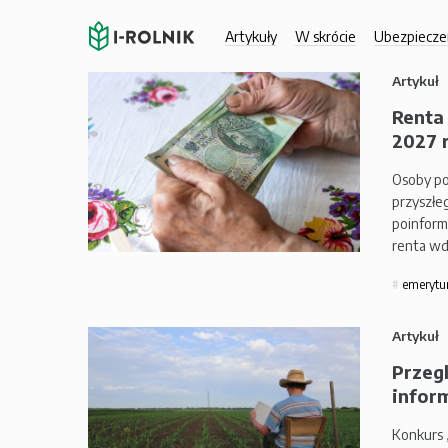
Artykuły
W skrócie
Ubezpiecze
Artykuł
Renta
2027 r
Osoby po
przyszłe
poinform
renta w
emerytu
Artykuł
Przeg
inform
Konkurs 