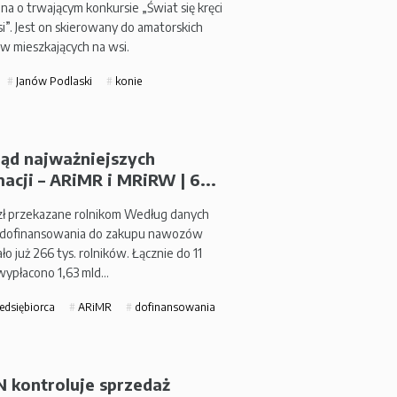
na o trwającym konkursie „Świat się kręci
i”. Jest on skierowany do amatorskich
w mieszkających na wsi.
Janów Podlaski
konie
ląd najważniejszych
acji – ARiMR i MRiRW | 6...
 zł przekazane rolnikom Według danych
 dofinansowania do zakupu nawozów
ło już 266 tys. rolników. Łącznie do 11
 wypłacono 1,63 mld…
edsiębiorca
ARiMR
dofinansowania
N kontroluje sprzedaż