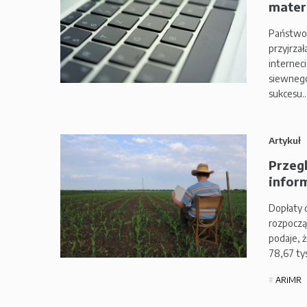
mater
Państwow
przyjrza
internec
siewnego
sukcesu
Artykuł
Przeg
inform
Dopłaty 
rozpoczą
podaje, 
78,67 tys
ARiMR