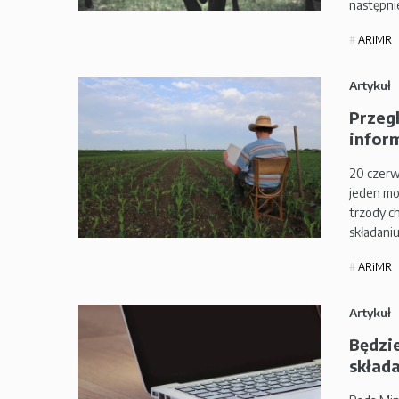
następni
ARiMR
Artykuł
Przeg
inform
20 czerw
jeden mo
trzody c
składani
ARiMR
Artykuł
Będzi
składa