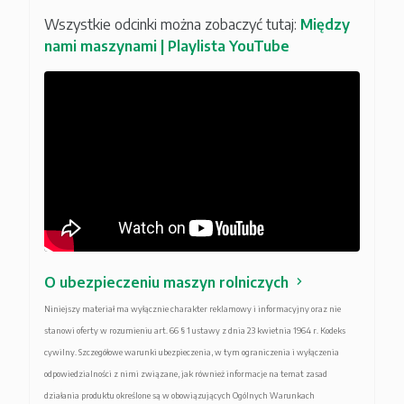
Wszystkie odcinki można zobaczyć tutaj:
Między
nami maszynami | Playlista YouTube
O ubezpieczeniu maszyn rolniczych
Niniejszy materiał ma wyłącznie charakter reklamowy i informacyjny oraz nie
stanowi oferty w rozumieniu art. 66 § 1 ustawy z dnia 23 kwietnia 1964 r. Kodeks
cywilny. Szczegółowe warunki ubezpieczenia, w tym ograniczenia i wyłączenia
odpowiedzialności z nimi związane, jak również informacje na temat zasad
działania produktu określone są w obowiązujących Ogólnych Warunkach