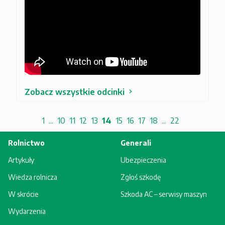
Zobacz wszystkie odcinki
1
...
10
11
12
13
14
15
16
17
18
...
22
Rolnictwo
Generali
Artykuły
Ubezpieczenia
Wiedza rolnicza
Zgłoś szkodę
W skrócie
Szkoda AC – serwisy maszyn
Wydarzenia