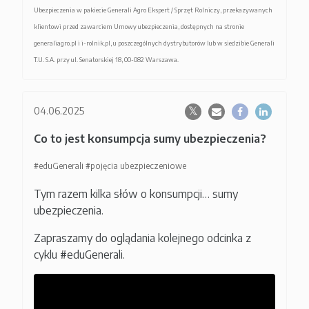
Ubezpieczenia w pakiecie Generali Agro Ekspert / Sprzęt Rolniczy, przekazywanych
klientowi przed zawarciem Umowy ubezpieczenia, dostępnych na stronie
generaliagro.pl i i-rolnik.pl, u poszczególnych dystrybutorów lub w siedzibie Generali
T.U. S.A. przy ul. Senatorskiej 18, 00-082 Warszawa.
04.06.2025
Co to jest konsumpcja sumy ubezpieczenia?
#eduGenerali
#pojęcia ubezpieczeniowe
Tym razem kilka słów o konsumpcji… sumy
ubezpieczenia.
Zapraszamy do oglądania kolejnego odcinka z
cyklu #eduGenerali.