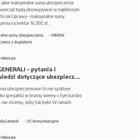
 jakie maksymalne sumy ubezpieczenia
zwierząt będą obowiązywać w najbliższym
26 rok Uprawy – maksymalne sumy
zenia na hektar 16 300 zł…
lne sumy ubezpieczenia
MRiRW
zenia z dopłatami
rolnicza
ENERALI – pytania i
iedzi dotyczące ubezpiecz...
nia ubezpieczeniowe to nie są łatwe
ako specjaliści w branży wiemy o tym bardzo
… nie chcemy, żeby tak było! W ramach
duGenerali
OC komunikacyjne
rolnicza