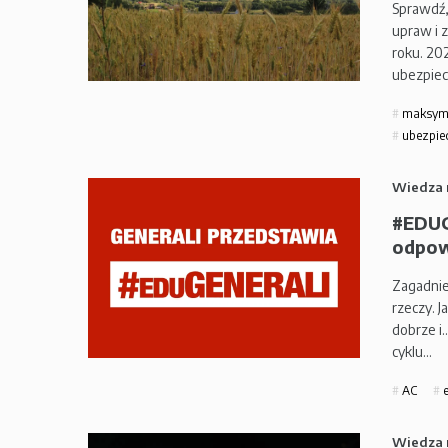
Sprawdź,
upraw i 
roku. 20
ubezpiec
maksyma
ubezpiec
Wiedza 
#EDUG
odpow
Zagadnie
rzeczy. J
dobrze i
cyklu…
AC
e
Wiedza 