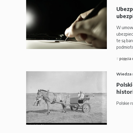
Ubezp
ubezpi
W umowac
ubezpiec
te są ba
podmio
pojęcia
Wiedza 
Polski
histor
Polskie r