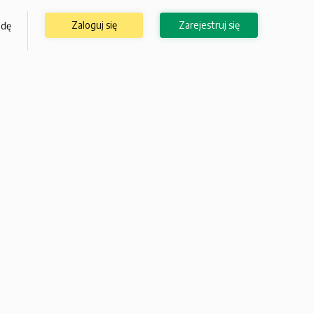
Zaloguj się
Zarejestruj się
odę