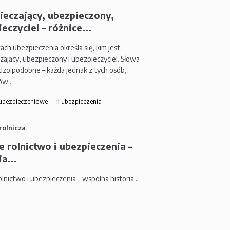
ieczający, ubezpieczony,
eczyciel – różnice...
h ubezpieczenia określa się, kim jest
zający, ubezpieczony i ubezpieczyciel. Słowa
rdzo podobne – każda jednak z tych osób,
tów…
 ubezpieczeniowe
ubezpieczenia
rolnicza
e rolnictwo i ubezpieczenia –
ia...
olnictwo i ubezpieczenia – wspólna historia…