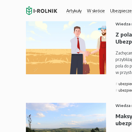
Artykuły
W skrócie
Ubezpiecze
Wiedza 
Z pola
Ubezp
Zachęcam
przybliż
pola do p
w przyst
ubezpie
ubezpie
Wiedza 
Maksy
ubezpi