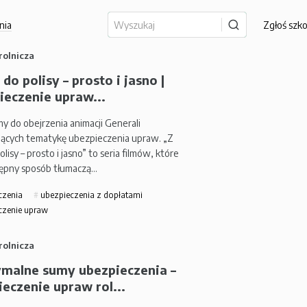
nia
Zgłoś szk
rolnicza
 do polisy – prosto i jasno |
ieczenie upraw...
y do obejrzenia animacji Generali
ających tematykę ubezpieczenia upraw. „Z
olisy – prosto i jasno” to seria filmów, które
ępny sposób tłumaczą…
czenia
ubezpieczenia z dopłatami
czenie upraw
rolnicza
malne sumy ubezpieczenia –
eczenie upraw rol...