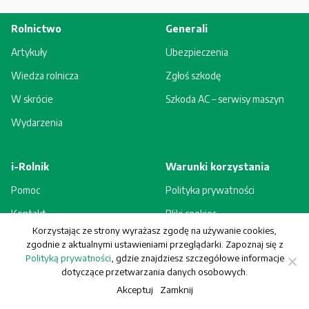
Rolnictwo
Generali
Artykuły
Ubezpieczenia
Wiedza rolnicza
Zgłoś szkodę
W skrócie
Szkoda AC – serwisy maszyn
Wydarzenia
i-Rolnik
Warunki korzystania
Pomoc
Polityka prywatności
Kontakt
Pliki cookies
Korzystając ze strony wyrażasz zgodę na używanie cookies,
Rejestracja - korzyści
Regulamin
zgodnie z aktualnymi ustawieniami przeglądarki. Zapoznaj się z
Polityką prywatności
, gdzie znajdziesz szczegółowe informacje
dotyczące przetwarzania danych osobowych.
Akceptuj
Zamknij
© Generali Towarzystwo Ubezpieczeń S.A. Wszelkie prawa zastrzeżone.