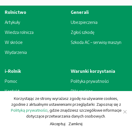
Rolnictwo
Generali
Artykuły
Ubezpieczenia
Wiedza rolnicza
Zgłoś szkodę
W skrócie
Szkoda AC – serwisy maszyn
Wydarzenia
i-Rolnik
Warunki korzystania
Pomoc
Polityka prywatności
Kontakt
Pliki cookies
Korzystając ze strony wyrażasz zgodę na używanie cookies,
Rejestracja - korzyści
Regulamin
zgodnie z aktualnymi ustawieniami przeglądarki. Zapoznaj się z
Polityką prywatności
, gdzie znajdziesz szczegółowe informacje
dotyczące przetwarzania danych osobowych.
Akceptuj
Zamknij
© Generali Towarzystwo Ubezpieczeń S.A. Wszelkie prawa zastrzeżone.