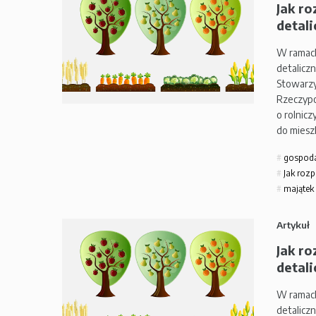
Jak ro
detali
W ramach
detalicz
Stowarzy
Rzeczypo
o rolnic
do mies
gospod
Jak rozp
majątek
Artykuł
Jak ro
detali
W ramach
detalicz