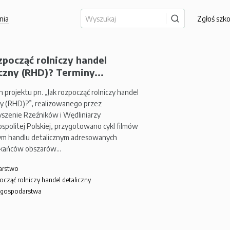
nia
Zgłoś szk
zpocząć rolniczy handel
czny (RHD)? Terminy...
 projektu pn. „Jak rozpocząć rolniczy handel
ny (RHD)?”, realizowanego przez
szenie Rzeźników i Wędliniarzy
spolitej Polskiej, przygotowano cykl filmów
zym handlu detalicznym adresowanych
zkańców obszarów…
arstwo
ocząć rolniczy handel detaliczny
 gospodarstwa