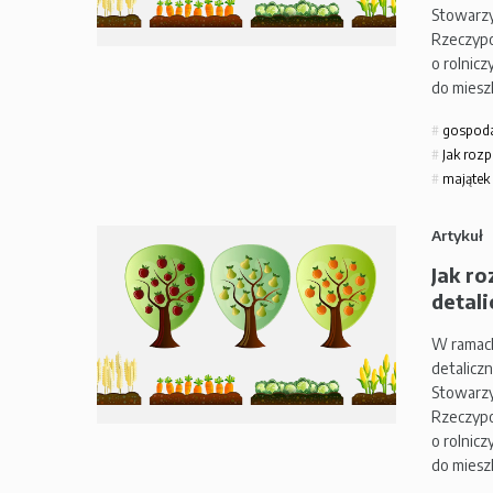
Stowarzy
Rzeczypo
o rolnic
do mies
gospod
Jak rozp
majątek
Artykuł
Jak ro
detali
W ramach
detalicz
Stowarzy
Rzeczypo
o rolnic
do mies