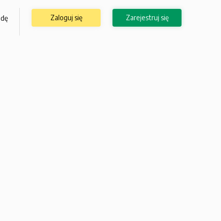
Zaloguj się
Zarejestruj się
odę