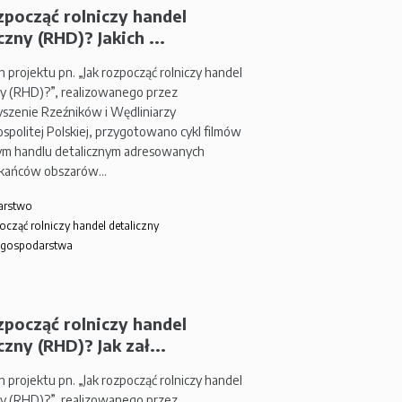
zpocząć rolniczy handel
czny (RHD)? Jakich ...
 projektu pn. „Jak rozpocząć rolniczy handel
ny (RHD)?”, realizowanego przez
szenie Rzeźników i Wędliniarzy
spolitej Polskiej, przygotowano cykl filmów
zym handlu detalicznym adresowanych
zkańców obszarów…
arstwo
ocząć rolniczy handel detaliczny
 gospodarstwa
zpocząć rolniczy handel
czny (RHD)? Jak zał...
 projektu pn. „Jak rozpocząć rolniczy handel
ny (RHD)?”, realizowanego przez