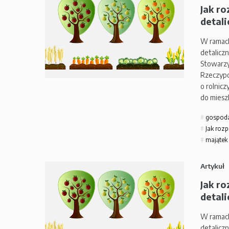
Jak ro
detali
W ramach
detalicz
Stowarzy
Rzeczypo
o rolnic
do mies
gospod
Jak rozp
majątek
Artykuł
Jak ro
detali
W ramach
detalicz