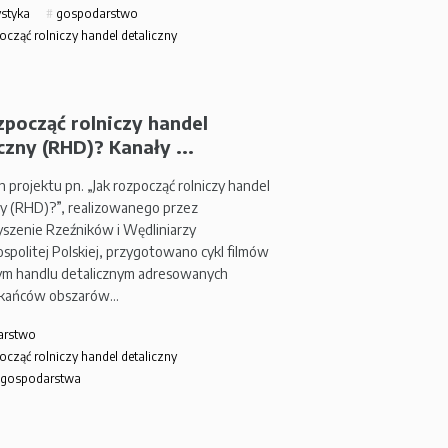
styka
gospodarstwo
ocząć rolniczy handel detaliczny
zpocząć rolniczy handel
czny (RHD)? Kanały ...
 projektu pn. „Jak rozpocząć rolniczy handel
ny (RHD)?”, realizowanego przez
szenie Rzeźników i Wędliniarzy
spolitej Polskiej, przygotowano cykl filmów
zym handlu detalicznym adresowanych
zkańców obszarów…
arstwo
ocząć rolniczy handel detaliczny
 gospodarstwa