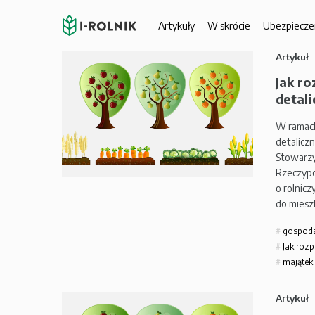
Artykuły
W skrócie
Ubezpiecze
Artykuł
Jak ro
detali
W ramach
detalicz
Stowarzy
Rzeczypo
o rolnic
do mies
gospod
Jak rozp
majątek
Artykuł