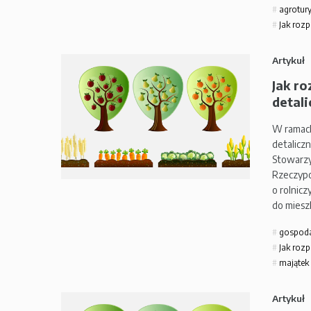
agrotury
Jak rozp
Artykuł
Jak ro
detali
W ramach
detalicz
Stowarzy
Rzeczypo
o rolnic
do mies
gospod
Jak rozp
majątek
Artykuł