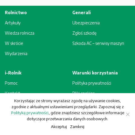
Rolnictwo
Generali
Artykuły
Ubezpieczenia
Wiedza rolnicza
Zgłoś szkodę
W skrócie
Szkoda AC – serwisy maszyn
Wydarzenia
i-Rolnik
Warunki korzystania
Pomoc
Polityka prywatności
Kontakt
Pliki cookies
Korzystając ze strony wyrażasz zgodę na używanie cookies,
Rejestracja - korzyści
Regulamin
zgodnie z aktualnymi ustawieniami przeglądarki. Zapoznaj się z
Polityką prywatności
, gdzie znajdziesz szczegółowe informacje
dotyczące przetwarzania danych osobowych.
Akceptuj
Zamknij
© Generali Towarzystwo Ubezpieczeń S.A. Wszelkie prawa zastrzeżone.